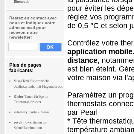
Bluetooth
pour éviter les dép
réglez vos program
Restez en contact avec
nous et indiquez votre
de 0,5 °C et selon j
adresse mail pour
recevoir notre
newsletter:
Contrôlez votre ther
application mobile
distance
, notamment
Plus de pages
est bien éteint. Gé
fabricants:
votre maison via l'a
VisorTech
Elektronische
Schließzylinder mit Fingerabdruck
Paramétrez un prog
iColor
Tinten für Epson
thermostats connect
Tintenstrahldrucker
par Pearl
infactory
Kurbel-Radios
* Tête thermostatiq
revolt
Powerstation mit
température ambian
Schnellladefunktion