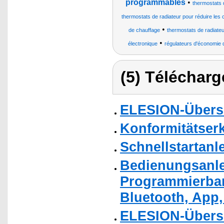
programmables
•
thermostats d
thermostats de radiateur pour réduire les
•
de chauffage
thermostats de radiateu
•
électronique
régulateurs d'économie 
(5) Télécharg
ELESION-Übers
Konformitätser
Schnellstartanl
Bedienungsanle
Programmierbar
Bluetooth, App,
ELESION-Übers