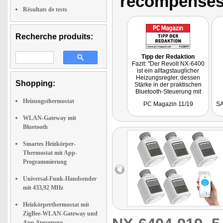
récompenses
Résultats de tests
Recherche produits:
Tipp der Redaktion
Fazit: "Der Revolt NX-6400
ist ein alltagstauglicher
Heizungsregler, dessen
Shopping:
Stärke in der praktischen
Bluetooth-Steuerung mit
dem Smartphone liegt. Das
Heizungsthermostat
PC Magazin 11/19
SA
Preis-Leistungs-Verhältnis
ist sehr gut
, und für Leute,
WLAN-Gateway mit
die noch keine intelligenten
Regler besitzen, wird sich
Bluetooth
ein deutlicher Geld-,
Energie- und CO2-
Smartes Heizkörper-
Spareffekt ergeben."
Thermostat mit App-
Programmierung
Universal-Funk-Handsender
mit 433,92 MHz
Heizkörperthermostat mit
ZigBee-WLAN-Gateway und
App-Steuerung