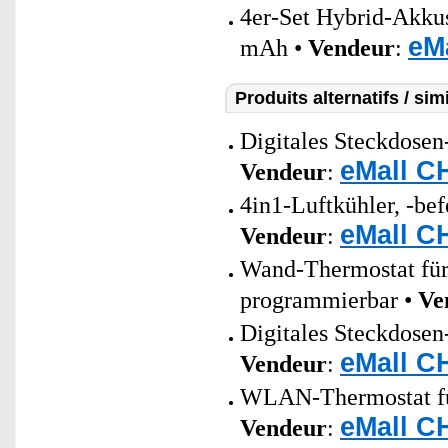
4er-Set Hybrid-Akku
eM
mAh •
Vendeur
:
Produits alternatifs / simi
Digitales Steckdosen
eMall C
Vendeur
:
4in1-Luftkühler, -bef
eMall C
Vendeur
:
Wand-Thermostat für
programmierbar •
Ve
Digitales Steckdosen
eMall C
Vendeur
:
WLAN-Thermostat für
eMall C
Vendeur
: