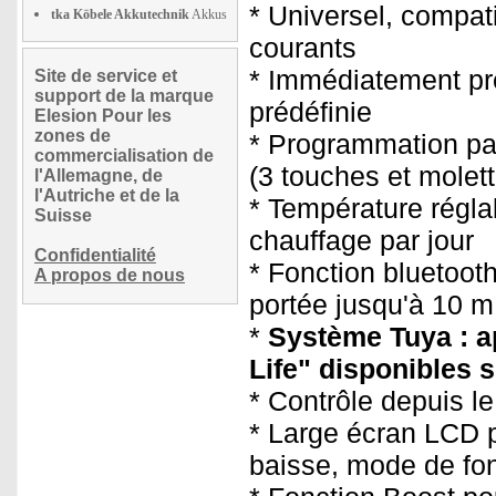
* Universel, compat
tka Köbele Akkutechnik
Akkus
courants
* Immédiatement pr
Site de service et
support de la marque
prédéfinie
Elesion Pour les
zones de
* Programmation par 
commercialisation de
(3 touches et molett
l'Allemagne, de
l'Autriche et de la
* Température régla
Suisse
chauffage par jour
Confidentialité
* Fonction bluetoot
A propos de nous
portée jusqu'à 10 m
*
Système Tuya : a
Life" disponibles 
* Contrôle depuis l
* Large écran LCD p
baisse, mode de fo