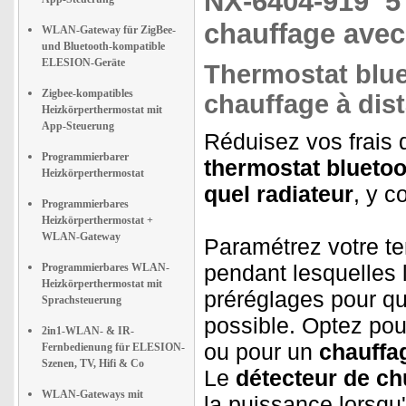
NX-6404-919
5
chauffage avec
WLAN-Gateway für ZigBee-
und Bluetooth-kompatible
ELESION-Geräte
Thermostat blu
Zigbee-kompatibles
chauffage à dis
Heizkörperthermostat mit
App-Steuerung
Réduisez vos frais 
Programmierbarer
thermostat bluetoo
Heizkörperthermostat
quel radiateur
, y c
Programmierbares
Heizkörperthermostat +
WLAN-Gateway
Paramétrez votre te
pendant lesquelles l
Programmierbares WLAN-
Heizkörperthermostat mit
préréglages pour que
Sprachsteuerung
possible. Optez po
2in1-WLAN- & IR-
ou pour un
chauffag
Fernbedienung für ELESION-
Szenen, TV, Hifi & Co
Le
détecteur de ch
WLAN-Gateways mit
la puissance lorsqu'