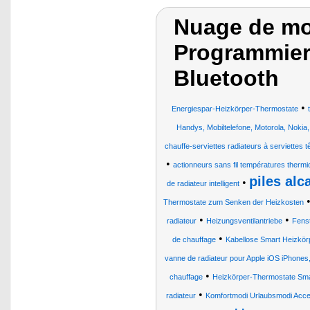
Nuage de mot
Programmier
Bluetooth
•
Energiespar-Heizkörper-Thermostate
Handys, Mobiltelefone, Motorola, Noki
chauffe-serviettes radiateurs à serviettes 
•
actionneurs sans fil températures therm
piles alc
•
de radiateur intelligent
Thermostate zum Senken der Heizkosten
•
•
radiateur
Heizungsventilantriebe
Fens
•
de chauffage
Kabellose Smart Heizkörp
vanne de radiateur pour Apple iOS iPhones
•
chauffage
Heizkörper-Thermostate Sma
•
radiateur
Komfortmodi Urlaubsmodi Acce