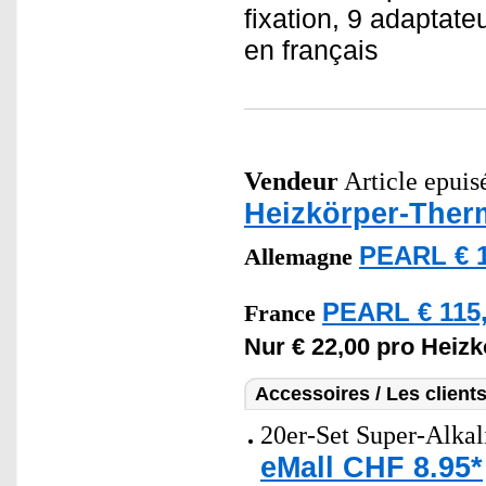
fixation, 9 adaptat
en français
Vendeur
Article epuisé
Heizkörper-Ther
PEARL € 1
Allemagne
PEARL € 115,
France
Nur € 22,00 pro Heiz
Accessoires / Les client
20er-Set Super-Alkal
eMall CHF 8.95*