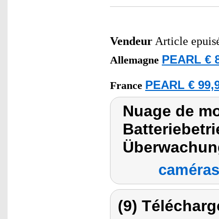
Vendeur
Article epuis
PEARL € 8
Allemagne
PEARL € 99,9
France
Nuage de mot
Batteriebetr
Überwachun
caméras 
(9) Télécharg