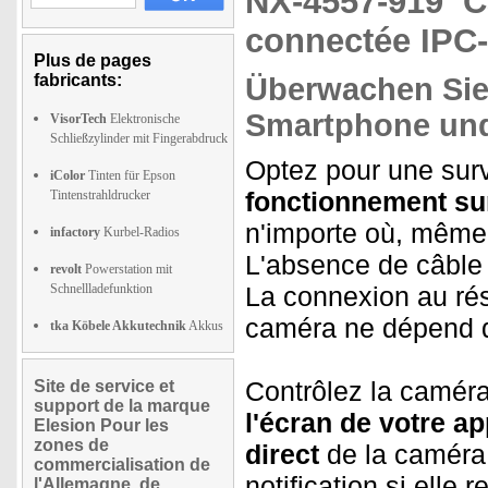
NX-4557-919
C
connectée IPC
Plus de pages
fabricants:
Überwachen Si
Smartphone un
VisorTech
Elektronische
Schließzylinder mit Fingerabdruck
Optez pour une surv
iColor
Tinten für Epson
fonctionnement sur
Tintenstrahldrucker
n'importe où, même 
infactory
Kurbel-Radios
L'absence de câble d
revolt
Powerstation mit
Schnellladefunktion
La connexion au rése
caméra ne dépend d
tka Köbele Akkutechnik
Akkus
Contrôlez la camér
Site de service et
support de la marque
l'écran de votre a
Elesion Pour les
zones de
direct
de la caméra
commercialisation de
notification si elle
l'Allemagne, de