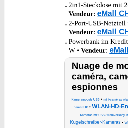
2in1-Steckdose mit 2
eMall C
Vendeur
:
2-Port-USB-Netzteil 
eMall C
Vendeur
:
Powerbank im Kredit
eMal
W •
Vendeur
:
Nuage de mot
caméra, camé
espionnes
•
Kameramodule USB
mini-caméras wla
WLAN-HD-End
•
caméra IP
Kameras mit USB Stromversorgu
Kugelschreiber-Kameras
•
Wi