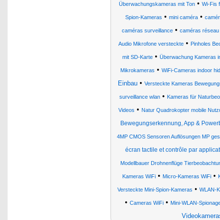
•
Überwachungskameras mit Ton
Wi-Fis
•
•
Spion-Kameras
mini caméra
camér
•
caméras surveillance
caméras réseau
•
Audio Mikrofone versteckte
Pinholes Be
•
mit SD-Karte
Überwachung Kameras i
•
Mikrokameras
WiFi-Cameras indoor hi
•
Einbau
Versteckte Kameras Bewegung
•
surveillance wlan
Kameras für Naturbe
•
Videos
Natur Quadrokopter mobile Nutz
Bewegungserkennung, App & Power
4MP CMOS Sensoren Auflösungen MP gest
écran tactile et contrôle par applica
Modellbauer Drohnenflüge Tierbeobacht
•
•
Kameras WiFi
Micro-Kameras WiFi
•
Versteckte Mini-Spion-Kameras
WLAN-K
•
•
Cameras WiFi
Mini-WLAN-Spionag
Videokamer