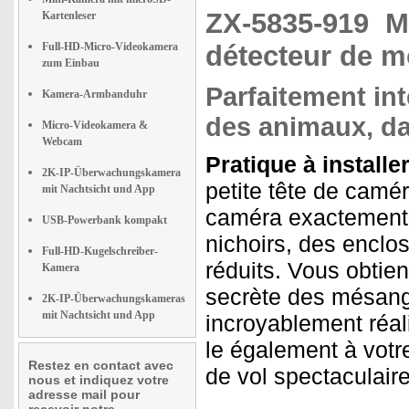
ZX-5835-919
M
Kartenleser
Full-HD-Micro-Videokamera
détecteur de 
zum Einbau
Parfaitement int
Kamera-Armbanduhr
des animaux, da
Micro-Videokamera &
Webcam
Pratique à installe
2K-IP-Überwachungskamera
petite tête de camé
mit Nachtsicht und App
caméra exactement 
USB-Powerbank kompakt
nichoirs, des enclo
Full-HD-Kugelschreiber-
réduits. Vous obtien
Kamera
secrète des mésang
2K-IP-Überwachungskameras
mit Nachtsicht und App
incroyablement réali
le également à vot
Restez en contact avec
de vol spectaculaire
nous et indiquez votre
adresse mail pour