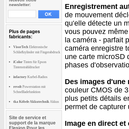
recevoir notre
newsletter:
Enregistrement au
de mouvement décle
qu'elle détecte un
vous pouvez même en
Plus de pages
fabricants:
la caméra - parfait 
caméra enregistre t
VisorTech
Elektronische
Schließzylinder mit Fingerabdruck
une carte microSD 
iColor
Tinten für Epson
phases d'observatio
Tintenstrahldrucker
infactory
Kurbel-Radios
Des images d'une n
revolt
Powerstation mit
couleur CMOS de 3 
Schnellladefunktion
plus petits détails 
tka Köbele Akkutechnik
Akkus
permet de capturer u
Site de service et
Image en direct et 
support de la marque
Elesion Pour les