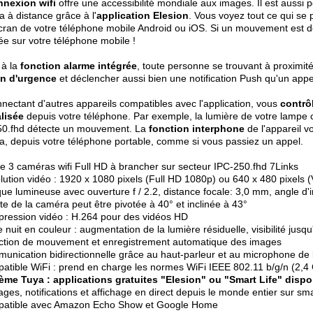
nnexion wifi
offre une accessibilité mondiale aux images. Il est aussi p
 à distance grâce à l'
application Elesion
. Vous voyez tout ce qui se 
écran de votre téléphone mobile Android ou iOS. Si un mouvement est 
e sur votre téléphone mobile !
 à la
fonction alarme intégrée
, toute personne se trouvant à proximit
n d'urgence
et déclencher aussi bien une notification Push qu'un appe
nectant d'autres appareils compatibles avec l'application, vous
contrô
lisée
depuis votre téléphone. Par exemple, la lumière de votre lampe 
50.fhd détecte un mouvement. La
fonction interphone
de l'appareil v
, depuis votre téléphone portable, comme si vous passiez un appel.
de 3 caméras wifi Full HD à brancher sur secteur IPC-250.fhd 7Links
lution vidéo : 1920 x 1080 pixels (Full HD 1080p) ou 640 x 480 pixels 
que lumineuse avec ouverture f / 2.2, distance focale: 3,0 mm, angle d
ête de la caméra peut être pivotée à 40° et inclinée à 43°
ression vidéo : H.264 pour des vidéos HD
 nuit en couleur : augmentation de la lumière résiduelle, visibilité jusq
ction de mouvement et enregistrement automatique des images
unication bidirectionnelle grâce au haut-parleur et au microphone de
atible WiFi : prend en charge les normes WiFi IEEE 802.11 b/g/n (2,4
ème Tuya : applications gratuites "Elesion" ou "Smart Life" dispo
ages, notifications et affichage en direct depuis le monde entier sur sm
patible avec Amazon Echo Show et Google Home