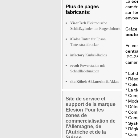
La
co
Plus de pages
caméra
fabricants:
sur l'
envoyé
VisorTech
Elektronische
Schließzylinder mit Fingerabdruck
Grâce
bouto
iColor
Tinten für Epson
Tintenstrahldrucker
En con
centra
infactory
Kurbel-Radios
IPC-2
caméra
revolt
Powerstation mit
Schnellladefunktion
* Lot 
* Réso
tka Köbele Akkutechnik
Akkus
* Opti
* La t
* Comp
Site de service et
* Mode
support de la marque
* Déte
Elesion Pour les
* Comm
zones de
* Comp
commercialisation de
*
Syst
l'Allemagne, de
* Régl
l'Autriche et de la
* Com
Suisse