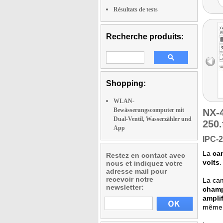
Résultats de tests
Recherche produits:
Shopping:
WLAN-
Bewässerungscomputer mit
NX-
Dual-Ventil, Wasserzähler und
250.
App
IPC-2
La
cam
Restez en contact avec
volts
.
nous et indiquez votre
adresse mail pour
recevoir notre
La ca
newsletter:
champ
amplif
même a