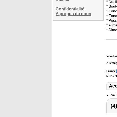
* Noti
* Bout
Confidentialité
* Fonc
A propos de nous
* Fonc
* Poss
* Alim
* Dime
Vendeu
Allema
France
Nur € 
Acc
2in1
(4