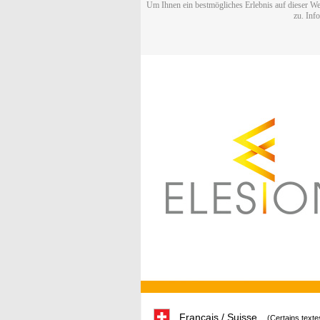
Um Ihnen ein bestmögliches Erlebnis auf dieser We
zu. Inf
Français / Suisse
(Certains texte