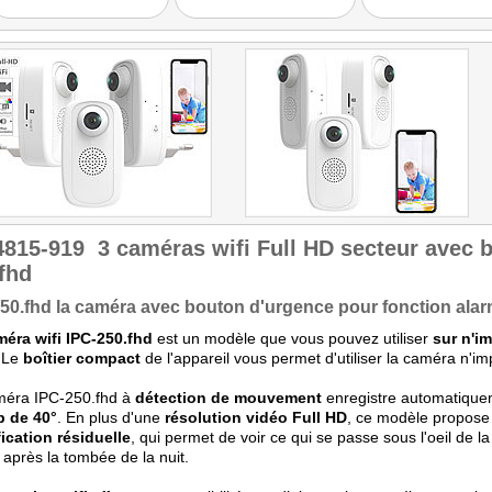
eignet sich die Kamera
bestens."
4815-919
3 caméras wifi Full HD secteur avec 
fhd
50.fhd la caméra avec bouton d'urgence pour fonction ala
éra wifi IPC-250.fhd
est un modèle que vous pouvez utiliser
sur n'i
 Le
boîtier compact
de l'appareil vous permet d'utiliser la caméra n'i
méra IPC-250.fhd à
détection de mouvement
enregistre automatique
 de 40°
. En plus d'une
résolution vidéo Full HD
, ce modèle propos
ication résiduelle
, qui permet de voir ce qui se passe sous l'oeil de 
près la tombée de la nuit.