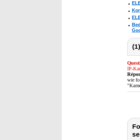
ELE
Kon
ELE
Bed
Goo
(1
Quest
IP-Ka
Répon
wie fo
"Kamer
Fo
se