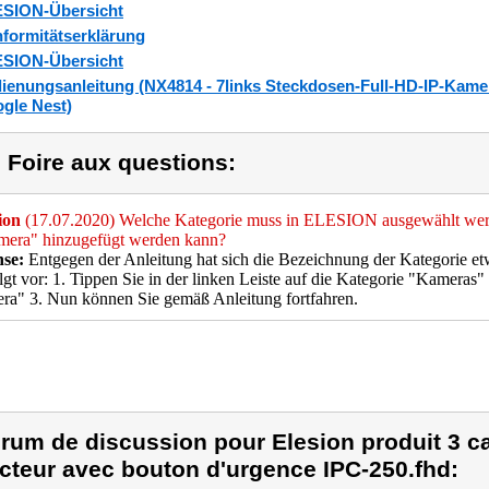
SION-Übersicht
formitätserklärung
SION-Übersicht
ienungsanleitung (NX4814 - 7links Steckdosen-Full-HD-IP-Kam
gle Nest)
) Foire aux questions:
ion
(17.07.2020) Welche Kategorie muss in ELESION ausgewählt werd
mera" hinzugefügt werden kann?
se:
Entgegen der Anleitung hat sich die Bezeichnung der Kategorie etw
lgt vor: 1. Tippen Sie in der linken Leiste auf die Kategorie "Kameras"
a" 3. Nun können Sie gemäß Anleitung fortfahren.
rum de discussion pour Elesion produit 3 ca
cteur avec bouton d'urgence IPC-250.fhd: