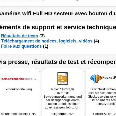
caméras wifi Full HD secteur avec bouton d'
éments de support et service technique
Résultats de tests
(3)
Téléchargement de notices, logiciels, vidéos
(4)
Foire aux questions
(1)
is presse, résultats de test et récompe
Produktvorstellung
Note: "Gut" (2,0)
Fazit: "Praktische
Fazit: "Die
lässt sie sich einfac
Bewegungserkennung und
Steckdose einsteck
der dazugehörige Alarm
ist so überall sch
machen ebenfalls einen
einsatzbereit.
zuverlässigen Job. ... Um
die Haustiere oder die
smarthometest.info 11/19
askgeorge 02/20
PocketPC.ch 12
Kinder im Auge zu behalten,