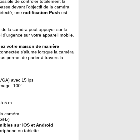
ossible de contrôler totalement la
passe devant l'objectif de la caméra
détecté, une
notification Push
est
é de la caméra peut appuyer sur le
l d'urgence sur votre appareil mobile.
lez votre maison de manière
connectée s'allume lorsque la caméra
ous permet de parler à travers la
(VGA) avec 15 ips
'image: 100°
u'à 5 m
 la caméra
 GHz)
nibles sur iOS et Android
artphone ou tablette