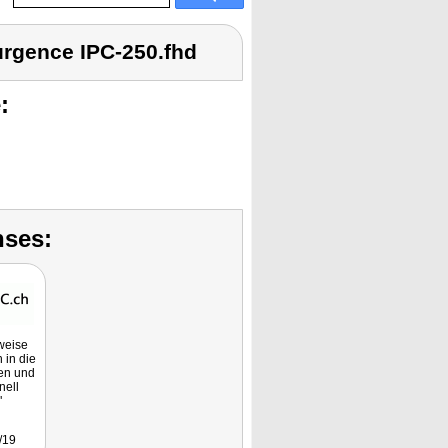
urgence IPC-250.fhd
:
nses:
rweise
h in die
en und
nell
"
/19