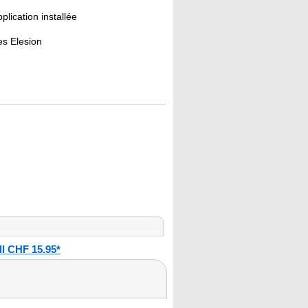
lication installée
es Elesion
l CHF 15.95*