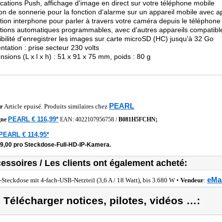
fications Push, affichage d'image en direct sur votre téléphone mobile
on de sonnerie pour la fonction d'alarme sur un appareil mobile avec app
tion interphone pour parler à travers votre caméra depuis le téléphone
tions automatiques programmables, avec d'autres appareils compatibl
ibilité d'enregistrer les images sur carte microSD (HC) jusqu'à 32 Go
entation : prise secteur 230 volts
nsions (L x l x h) : 51 x 91 x 75 mm, poids : 80 g
PEARL
r
Article epuisé. Produits similaires chez
PEARL € 116,99*
gne
EAN:
4022107956758
/
B081H5FCHN;
PEARL € 114,95*
39,00 pro Steckdose-Full-HD-IP-Kamera.
essoires / Les clients ont également acheté:
eMal
-Steckdose mit 4-fach-USB-Netzteil (3,6 A / 18 Watt), bis 3.680 W •
Vendeur
:
) Télécharger notices, pilotes, vidéos …: