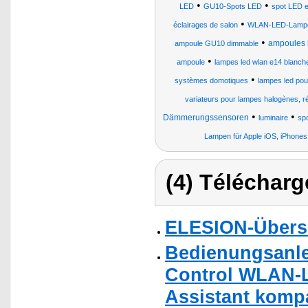
•
•
LED
GU10-Spots LED
spot LED en
•
éclairages de salon
WLAN-LED-Lamp
•
ampoules l
ampoule GU10 dimmable
•
ampoule
lampes led wlan e14 blanch
•
systèmes domotiques
lampes led pou
variateurs pour lampes halogènes, r
•
•
Dämmerungssensoren
luminaire
sp
Lampen für Apple iOS, iPhones
(4) Télécharg
ELESION-Übers
Bedienungsanle
Control WLAN-
Assistant kompa