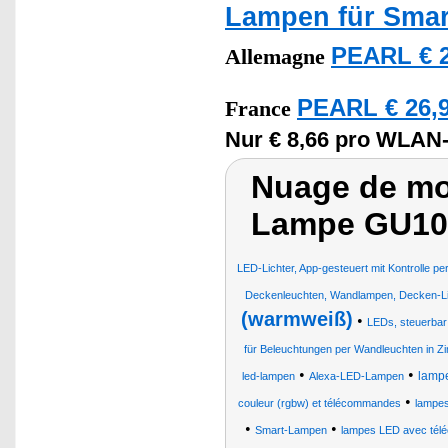
Lampen für Sma
PEARL € 2
Allemagne
PEARL € 26,9
France
Nur € 8,66 pro WLAN
Nuage de mo
Lampe GU10
LED-Lichter, App-gesteuert mit Kontrolle 
Deckenleuchten, Wandlampen, Decken-Lic
(warmweiß)
•
LEDs, steuerbar 
für Beleuchtungen per Wandleuchten in 
•
•
lampe
led-lampen
Alexa-LED-Lampen
•
couleur (rgbw) et télécommandes
lampes
•
•
Smart-Lampen
lampes LED avec télé