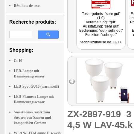
Résultats de tests
Testergebnis: "sehr gut"
Fa
(1,0)
br
Recherche produits:
Verarbeitung: "gut"
Pr
Ausstattung: "sehr gut"
Bedienung: "gut - sehr gut"
E
Funktion: "sehr gut"
Fazit: "Die Luminea GU10-
G
technikzuhause.de 12/17
Lampen haben sich im
Praxistest bewährt."
Shopping:
Gu10
LED-Lampe mit
Dämmerungssensor
LED-Spot GU10 (warmweiß)
LED-Filament-Lampe mit
Dämmerungssensor
ZX-2897-919
3
Smarthome-Taster zum
Steuern von Szenen und
4,5 W LAV-45.k
kompatiblen Geräten
WLAN-LED-Lampe E14 weiß