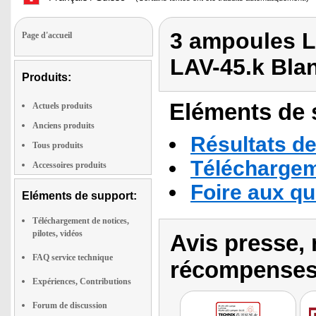
3 ampoules 
Page d'accueil
LAV-45.k Bla
Produits:
Eléments de s
Actuels produits
Anciens produits
Résultats de
Tous produits
Téléchargeme
Accessoires produits
Foire aux q
Eléments de support:
Téléchargement de notices,
pilotes, vidéos
Avis presse, 
FAQ service technique
récompenses
Expériences, Contributions
Forum de discussion