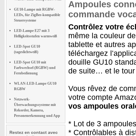
Ampoules conne
GU10-Lampe mit RGBW-
commande voca
LEDs, für ZigBee-kompatible
Steuersysteme
Contrôlez votre éc
LED-Lampe E27 mit 3
même la couleur des
Helligkeitsstufen warmweiß
tablette et autres a
LED-Spot GU10
téléchargez l'applic
(tageslichtweiß)
douille GU10 standar
LED-Spot GU10 mit
Farbwechsel (RGBW) und
de suite… et le tour 
Fernbedienung
WLAN-LED-Lampe GU10
Vous rêvez de comm
RGBW
votre compte Amazo
Netzwerk-
vos ampoules ora
Überwachungssysteme mit
Rekorder, Kamera,
Personenerkennung und App
* Lot de 3 ampoul
* Contrôlables à di
Restez en contact avec