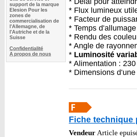
* Délai pour atteind
support de la marque
* Flux lumineux util
Elesion Pour les
zones de
* Facteur de puissa
commercialisation de
* Temps d'allumage 
l'Allemagne, de
l'Autriche et de la
* Rendu des couleu
Suisse
* Angle de rayonne
Confidentialité
*
Luminosité varia
A propos de nous
* Alimentation : 230
* Dimensions d'une
Fiche technique 
Vendeur
Article epuis