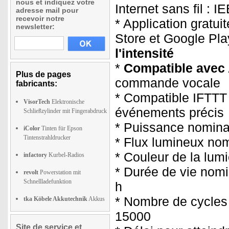
nous et indiquez votre
Internet sans fil : 
adresse mail pour
recevoir notre
* Application gratui
newsletter:
Store et Google Pla
l'intensité
*
Compatible avec
Plus de pages
commande vocale
fabricants:
* Compatible IFTTT
VisorTech
Elektronische
événements précis
Schließzylinder mit Fingerabdruck
* Puissance nomina
iColor
Tinten für Epson
Tintenstrahldrucker
* Flux lumineux nom
* Couleur de la lumi
infactory
Kurbel-Radios
* Durée de vie nomi
revolt
Powerstation mit
Schnellladefunktion
h
* Nombre de cycles 
tka Köbele Akkutechnik
Akkus
15000
Site de service et