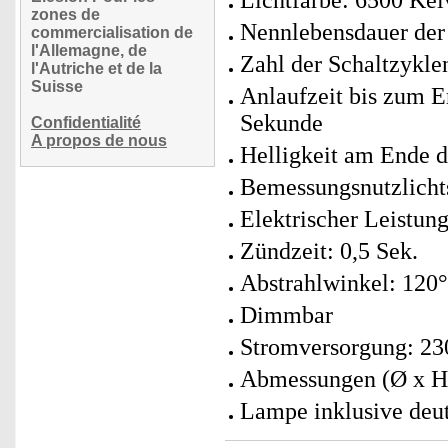
Lichtfarbe: 6500 Kel
zones de
Nennlebensdauer der
commercialisation de
l'Allemagne, de
Zahl der Schaltzykle
l'Autriche et de la
Suisse
Anlaufzeit bis zum E
Sekunde
Confidentialité
A propos de nous
Helligkeit am Ende 
Bemessungsnutzlich
Elektrischer Leistun
Zündzeit: 0,5 Sek.
Abstrahlwinkel: 120°
Dimmbar
Stromversorgung: 230
Abmessungen (Ø x H)
Lampe inklusive deut