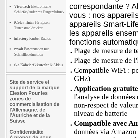
correspondante ? A
VisorTech
Elektronische
Schließzylinder mit Fingerabdruck
vous : nos apparei
appareils Smart-Lif
iColor
Tinten für Epson
Tintenstrahldrucker
les appareils ensem
infactory
Kurbel-Radios
fonctions automatiq
Plage de mesure de t
revolt
Powerstation mit
Schnellladefunktion
Plage de mesure de l'
tka Köbele Akkutechnik
Akkus
Compatible WiFi : p
GHz)
Site de service et
Application gratui
support de la marque
Elesion Pour les
l'analyse de données 
zones de
non-respect de valeurs
commercialisation de
l'Allemagne, de
niveau de batterie
l'Autriche et de la
Suisse
Compatible avec Ama
données via Amazon 
Confidentialité
A propos de nous