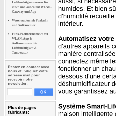
aussi, si nécessaire
Luftfeuchtigkeitssensor für
humides. Et bien sû
innen und außen mit WLAN-
Gateway und App
d'humidité recueill
Wetterstation mit Funkuhr
intérieur.
und Außensensor
Funk-Poolthermometer mit
Automatisez votre 
WLAN, App &
Außensensoren für
d'autres appareils c
Luftfeuchtigkeit &
manière centralisée
Temperatur
connectez même les 
Restez en contact avec
fonctionner un chau
nous et indiquez votre
dessous d'une certa
adresse mail pour
recevoir notre
déshumidificateur dè
newsletter:
vous garantissez au
Système Smart-Life
Plus de pages
fabricants:
maison intelligente