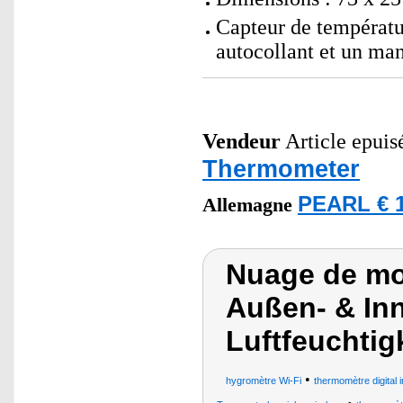
Capteur de températu
autocollant et un man
Vendeur
Article epuis
Thermometer
PEARL € 1
Allemagne
Nuage de mo
Außen- & In
Luftfeuchtig
•
hygromètre Wi-Fi
thermomètre digital i