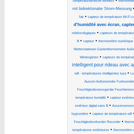
•
Temperaturbereiche wireless
thermomètre
mit bidirektionaler Strom-Messung
•
l'air
capteur de température Wi-Fi co
d'humidité avec écran, capteu
•
météorologiques
capteurs de température
•
•
fil
capteur
thermomètre numérique t
Wetterstationen Gartenthermometer Auße
•
Wintergärten
capteurs de températu
intelligent pour rideau avec 
•
wifi - températures intelligentes tuya
Lu
Aussen Außensender Funksender
Feuchtigkeitsmessgeräte Feuchtemess
•
température humidité
capteur extérieu
•
extérieur digital sans fil
Aussensensor
•
hygromètre
capteur de température wifi
•
Feuchtigkeitsrekorder Recorder
therm
•
températures extérieures
thermomètre di