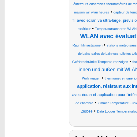
émetteurs ensembles thermomètres de fen
•
maison wifi wlan heures
capteur de temp
fil avec écran va ultra-large, prévis
•
extérieur
Temperatursensoren WLAN
WLAN avec évaluati
•
Raumklimastationen
stations météo sans f
de bains salles de bain wcs toilettes toi
•
Gefrierschränke Temperaturanzeigen
the
innen und außen mit WLA
•
Wohnwagen
thermomètre numérique 
application, résistant aux i
avec écran et application pour l'intéri
•
de chambre
Zimmer Temperature Funk I
•
Zigbee
Data Logger Temperaturlogg