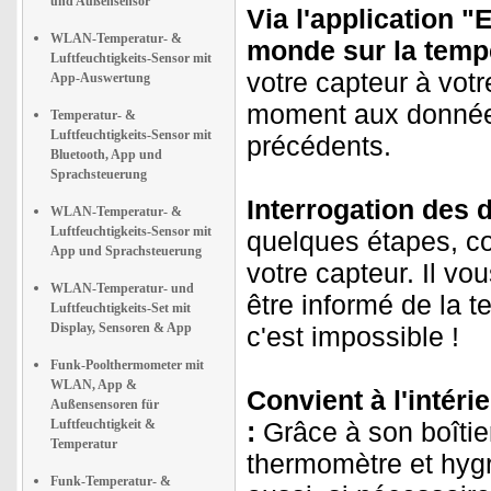
und Außensensor
Via l'application 
WLAN-Temperatur- &
monde
sur la tempé
Luftfeuchtigkeits-Sensor mit
votre capteur à votr
App-Auswertung
moment aux données 
Temperatur- &
Luftfeuchtigkeits-Sensor mit
précédents.
Bluetooth, App und
Sprachsteuerung
Interrogation des
WLAN-Temperatur- &
Luftfeuchtigkeits-Sensor mit
quelques étapes, co
App und Sprachsteuerung
votre capteur. Il vo
WLAN-Temperatur- und
être informé de la t
Luftfeuchtigkeits-Set mit
Display, Sensoren & App
c'est impossible !
Funk-Poolthermometer mit
WLAN, App &
Convient à l'intéri
Außensensoren für
Luftfeuchtigkeit &
:
Grâce à son boîtier
Temperatur
thermomètre et hygr
Funk-Temperatur- &