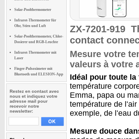
Solar-Poolthermometer
Infrarot-Thermometer für
Ohr, Stirn und Luft
ZX-7201-919
T
Solar-Poolthermometer, Chlor-
contact connec
Dosierer und RGB-Leuchte
Mesure votre te
Infrarot-Thermometer mit
Laser
valeurs à votre 
Finger-Pulsoximeter mit
Bluetooth und ELESION-App
Idéal pour toute la 
température corporel
Restez en contact avec
Emma, papa ou mam
nous et indiquez votre
adresse mail pour
température de l'air
recevoir notre
newsletter:
exemple, de l'eau d
Mesure douce dans l