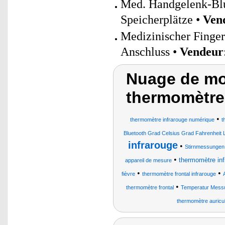
Med. Handgelenk-Blu
Speicherplätze •
Ven
Medizinischer Finge
Anschluss •
Vendeur
Nuage de mot
thermomètre,
•
thermomètre infrarouge numérique
t
Bluetooth Grad Celsius Grad Fahrenheit 
infrarouge
•
Stirnmessungen
•
thermomètre inf
appareil de mesure
•
•
fièvre
thermomètre frontal infrarouge
•
thermomètre frontal
Temperatur Mess
thermomètre auricul