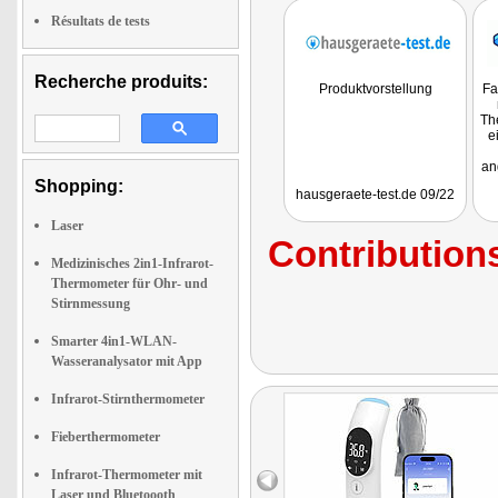
Résultats de tests
Recherche produits:
Produktvorstellung
Fa
Th
e
an
Shopping:
hausgeraete-test.de 09/22
Eg
o
Laser
Contributions
m
Medizinisches 2in1-Infrarot-
be
Thermometer für Ohr- und
Stirnmessung
Smarter 4in1-WLAN-
Wasseranalysator mit App
Infrarot-Stirnthermometer
Fieberthermometer
Infrarot-Thermometer mit
Laser und Bluetoooth