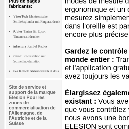
modes de mesure de
Plus de pages
fabricants:
ergonomique et un 
mesurez simplement
VisorTech
Elektronische
Schließzylinder mit Fingerabdruck
dans l'oreille est p
iColor
Tinten für Epson
encore plus précise
Tintenstrahldrucker
infactory
Kurbel-Radios
Gardez le contrôle
revolt
Powerstation mit
monde entier :
Tran
Schnellladefunktion
et l'application grat
tka Köbele Akkutechnik
Akkus
avez toujours les 
Site de service et
Élargissez égaleme
support de la marque
Elesion Pour les
existant :
Vous avez
zones de
commercialisation de
que vous contrôlez 
l'Allemagne, de
nous avons une bon
l'Autriche et de la
Suisse
ELESION sont compa