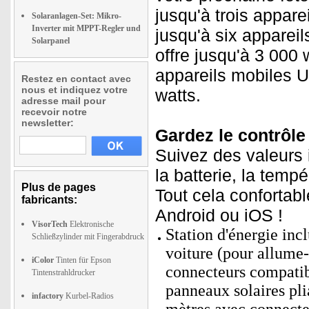
jusqu'à trois apparei
Solaranlagen-Set: Mikro-
Inverter mit MPPT-Regler und
jusqu'à six appareil
Solarpanel
offre jusqu'à 3 000 
appareils mobiles U
Restez en contact avec
nous et indiquez votre
watts.
adresse mail pour
recevoir notre
newsletter:
Gardez le contrôle 
Suivez des valeurs
la batterie, la temp
Plus de pages
Tout cela confortabl
fabricants:
Android ou iOS !
VisorTech
Elektronische
Station d'énergie inc
Schließzylinder mit Fingerabdruck
voiture (pour allume
iColor
Tinten für Epson
connecteurs compatib
Tintenstrahldrucker
panneaux solaires pl
infactory
Kurbel-Radios