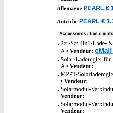
PEARL € 1
Allemagne
PEARL € 1.
Autriche
Accessoires / Les client
2er-Set 4in1-Lade- 
eMall
A •
Vendeur
:
Solar-Laderegler fü
A •
Vendeur
:
MPPT-Solarladeregler
•
Vendeur
:
Solarmodul-Verbindun
Vendeur
:
Solarmodul-Verbindun
Vendeur
: