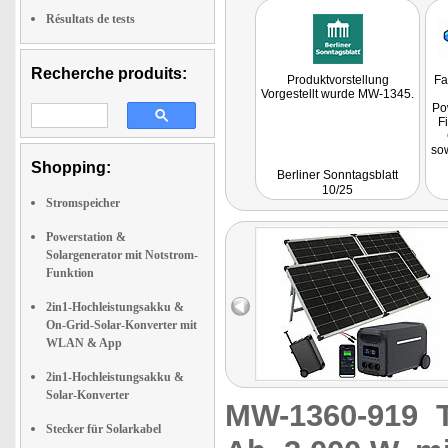
Résultats de tests
Recherche produits:
Produktvorstellung
Fa
Vorgestellt wurde MW-1345.
Po
F
so
i
Shopping:
Berliner Sonntagsblatt
L
10/25
Stromspeicher
la
s
Powerstation &
L
Solargenerator mit Notstrom-
Zu
Funktion
E
gr
2in1-Hochleistungsakku &
On-Grid-Solar-Konverter mit
WLAN & App
2in1-Hochleistungsakku &
Solar-Konverter
MW-1360-919
Stecker für Solarkabel