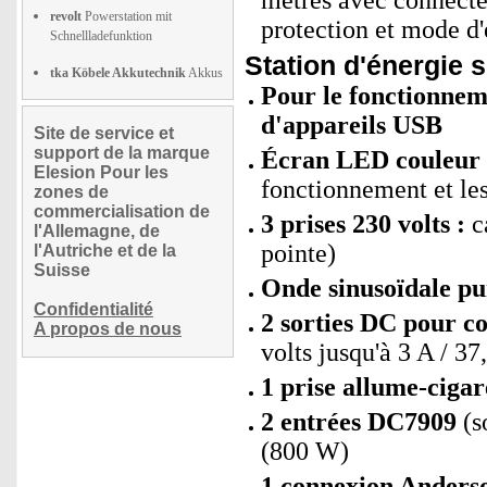
mètres avec connecte
revolt
Powerstation mit
protection et mode d'
Schnellladefunktion
Station d'énergie s
tka Köbele Akkutechnik
Akkus
Pour le fonctionneme
d'appareils USB
Site de service et
support de la marque
Écran LED couleur i
Elesion Pour les
fonctionnement et le
zones de
commercialisation de
3 prises 230 volts :
ca
l'Allemagne, de
pointe)
l'Autriche et de la
Suisse
Onde sinusoïdale pu
Confidentialité
2 sorties DC pour c
A propos de nous
volts jusqu'à 3 A / 3
1 prise allume-cigar
2 entrées DC7909
(s
(800 W)
1 connexion Anders