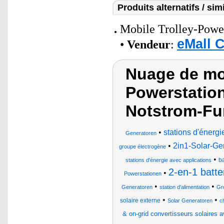
Produits alternatifs / simi
Mobile Trolley-Powe
eMall 
•
Vendeur
:
Nuage de mot
Powerstation
Notstrom-Fun
•
stations d'énergi
Generatoren
•
2in1-Solar-Gen
groupe électrogène
•
ba
stations d'énergie avec applications
2-en-1 batte
•
Powerstationen
•
•
Generatoren
station d'alimentation
Gr
•
•
solaire externe
Solar Generatoren
c
& on-grid convertisseurs solaires a