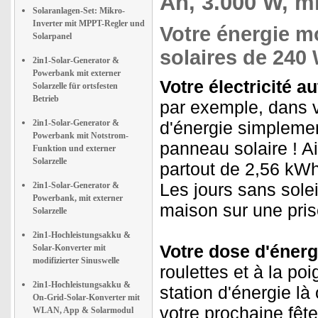
Ah, 3.000 W, m
Solaranlagen-Set: Mikro-
Inverter mit MPPT-Regler und
Votre énergie m
Solarpanel
solaires de 240 
2in1-Solar-Generator &
Powerbank mit externer
Votre électricité a
Solarzelle für ortsfesten
Betrieb
par exemple, dans v
2in1-Solar-Generator &
d'énergie simplement
Powerbank mit Notstrom-
panneau solaire ! A
Funktion und externer
Solarzelle
partout de 2,56 kWh 
Les jours sans solei
2in1-Solar-Generator &
Powerbank, mit externer
maison sur une pris
Solarzelle
2in1-Hochleistungsakku &
Votre dose d'énerg
Solar-Konverter mit
modifizierter Sinuswelle
roulettes et à la po
2in1-Hochleistungsakku &
station d'énergie l
On-Grid-Solar-Konverter mit
votre prochaine fêt
WLAN, App & Solarmodul