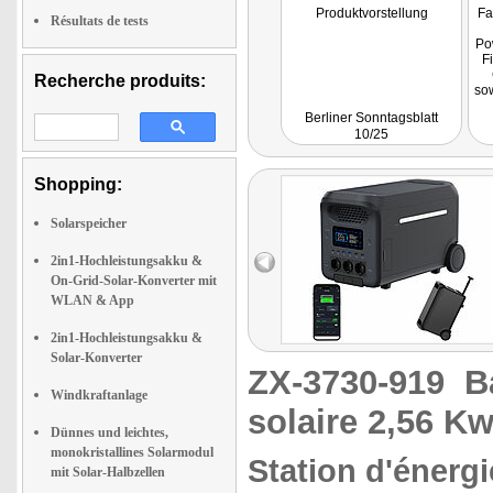
Produktvorstellung
Fa
Résultats de tests
Po
F
Recherche produits:
so
i
Berliner Sonntagsblatt
L
10/25
la
s
Shopping:
L
Zu
Solarspeicher
E
gr
2in1-Hochleistungsakku &
On-Grid-Solar-Konverter mit
WLAN & App
2in1-Hochleistungsakku &
Solar-Konverter
ZX-3730-919
B
Windkraftanlage
solaire 2,56 Kw
Dünnes und leichtes,
monokristallines Solarmodul
Station d'énerg
mit Solar-Halbzellen