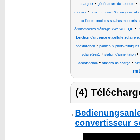
•
•
chargeur
générateurs de secours
•
secours
power stations & solar generator
et légers, modules solaires monocristal
•
économiseurs d'énergie kWh Wi-Fi QC
P
fonction d'urgence et cellule solaire e
•
Ladestationen
panneaux photovoltaïques l
•
•
solaire 2en1
station d'alimentation
•
•
Ladestationen
stations de charge
ali
mit
(4) Télécharg
Bedienungsanlei
convertisseur so