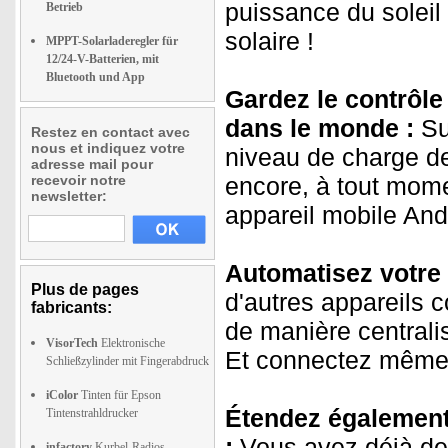
puissance du soleil
Betrieb
solaire !
MPPT-Solarladeregler für
12/24-V-Batterien, mit
Bluetooth und App
Gardez le contrôle
dans le monde :
Sur
Restez en contact avec
nous et indiquez votre
niveau de charge de 
adresse mail pour
recevoir notre
encore, à tout momen
newsletter:
appareil mobile And
Automatisez votre 
Plus de pages
d'autres appareils c
fabricants:
de manière centrali
VisorTech
Elektronische
Et connectez même l
Schließzylinder mit Fingerabdruck
iColor
Tinten für Epson
Étendez également 
Tintenstrahldrucker
:
Vous avez déjà de
infactory
Kurbel-Radios