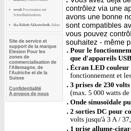
contrôlez via une a
revolt
Powerstation mit
avons une bonne no
Schnellladefunktion
sont compatibles av
tka Köbele Akkutechnik
Akkus
vous pouvez contrôl
souhaitez - même pa
Site de service et
support de la marque
Pour le fonctionneme
Elesion Pour les
zones de
que d'appareils US
commercialisation de
Écran LED couleur i
l'Allemagne, de
l'Autriche et de la
fonctionnement et le
Suisse
3 prises de 230 volts
Confidentialité
(max. 5 000 watts de 
A propos de nous
Onde sinusoïdale pu
2 sorties DC pour c
volts jusqu'à 3 A / 3
1 prise allume-cigar