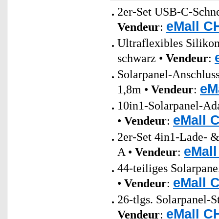
2er-Set USB-C-Schnel
eMall C
Vendeur
:
Ultraflexibles Sili
schwarz •
Vendeur
:
Solarpanel-Anschlus
eM
1,8m •
Vendeur
:
10in1-Solarpanel-Ada
eMall 
•
Vendeur
:
2er-Set 4in1-Lade- 
eMall
A •
Vendeur
:
44-teiliges Solarpan
eMall 
•
Vendeur
:
26-tlgs. Solarpanel-
eMall C
Vendeur
: