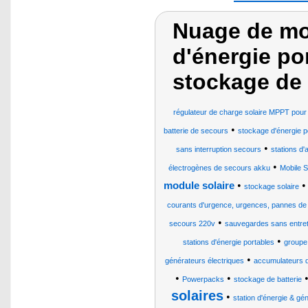
Nuage de mot
d'énergie po
stockage de 
régulateur de charge solaire MPPT pour b
•
batterie de secours
stockage d'énergie 
•
sans interruption secours
stations d'
•
électrogènes de secours akku
Mobile S
•
module solaire
stockage solaire
courants d'urgence, urgences, pannes de
•
secours 220v
sauvegardes sans entreti
•
stations d'énergie portables
groupe
•
générateurs électriques
accumulateurs d
•
•
Powerpacks
stockage de batterie
solaires
•
station d'énergie & gén