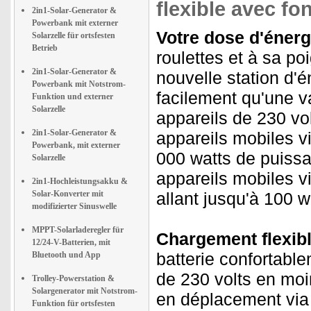
flexible avec fo
2in1-Solar-Generator &
Powerbank mit externer
Votre dose d'énerg
Solarzelle für ortsfesten
Betrieb
roulettes et à sa po
2in1-Solar-Generator &
nouvelle station d'
Powerbank mit Notstrom-
facilement qu'une v
Funktion und externer
Solarzelle
appareils de 230 vol
2in1-Solar-Generator &
appareils mobiles vi
Powerbank, mit externer
000 watts de puissa
Solarzelle
appareils mobiles v
2in1-Hochleistungsakku &
Solar-Konverter mit
allant jusqu'à 100 w
modifizierter Sinuswelle
MPPT-Solarladeregler für
Chargement flexible
12/24-V-Batterien, mit
batterie confortabl
Bluetooth und App
de 230 volts en moi
Trolley-Powerstation &
Solargenerator mit Notstrom-
en déplacement via l
Funktion für ortsfesten