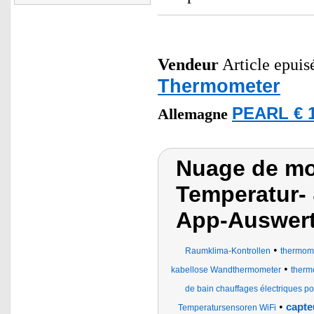
Vendeur
Article epuis
Thermometer
PEARL € 1
Allemagne
Nuage de mo
Temperatur- 
App-Auswer
•
Raumklima-Kontrollen
thermomè
•
kabellose Wandthermometer
thermo
de bain chauffages électriques p
•
capte
Temperatursensoren WiFi