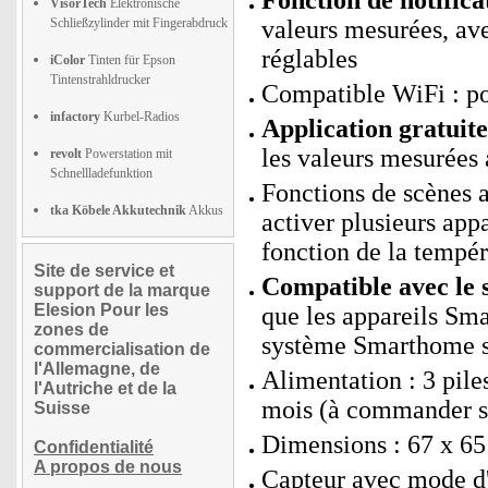
Fonction de notifica
VisorTech
Elektronische
Schließzylinder mit Fingerabdruck
valeurs mesurées, av
réglables
iColor
Tinten für Epson
Tintenstrahldrucker
Compatible WiFi : p
infactory
Kurbel-Radios
Application gratui
les valeurs mesurées 
revolt
Powerstation mit
Schnellladefunktion
Fonctions de scènes
tka Köbele Akkutechnik
Akkus
activer plusieurs app
fonction de la tempér
Site de service et
Compatible avec le 
support de la marque
Elesion Pour les
que les appareils Sm
zones de
système Smarthome si
commercialisation de
l'Allemagne, de
Alimentation : 3 pil
l'Autriche et de la
mois (à commander 
Suisse
Dimensions : 67 x 65
Confidentialité
A propos de nous
Capteur avec mode d'