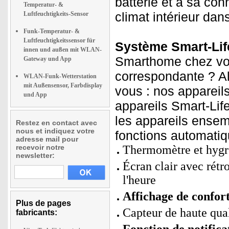
batterie et à sa co
Temperatur- &
climat intérieur dan
Luftfeuchtigkeits-Sensor
Funk-Temperatur- &
Luftfeuchtigkeitssensor für
Système Smart-Life
innen und außen mit WLAN-
Smarthome chez vou
Gateway und App
correspondante ? A
WLAN-Funk-Wetterstation
mit Außensensor, Farbdisplay
vous : nos apparei
und App
appareils Smart-Lif
les appareils ensem
Restez en contact avec
nous et indiquez votre
fonctions automatiq
adresse mail pour
recevoir notre
Thermomètre et hygr
newsletter:
Écran clair avec rétro
l'heure
Affichage de confort
Plus de pages
Capteur de haute qua
fabricants: