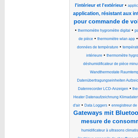
•
l'intérieur et l'extérieur
appli
application, résistant aux i
pour commande de volet
•
•
p
thermomètre hygromètre digital
•
de pièce
thermomètre wlan app
•
données de température
températu
•
intérieure
thermomètre hygr
déshumidificateur de pièce minu
Wandthermostate Raumtemper
Datenübertragungseinheiten Aufzei
•
Datenrecorder LCD-Anzeigen
the
Heater Datenaufzeichnung Klimadate
•
•
d'air
Data Loggers
enregistreur d
Gateways mit Bluetoo
mesure de consomma
humidificateur à ultrasons climat