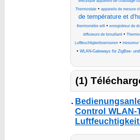
électrique appareils de chauffage co
•
Thermostate
appareils de mesure c
de température et d'h
•
thermomètre wifi
enregistreur de 
•
diffuseurs de brouillard
Thermos
•
Luftfeuchtigkeitssensoren
mesureur W
•
WLAN-Gateways für ZigBee- und
(1) Télécharg
Bedienungsanle
Control WLAN-
Luftfeuchtigkei