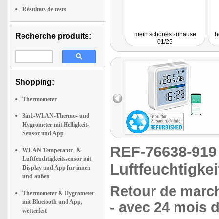
Résultats de tests
mein schönes zuhause
h
Recherche produits:
01/25
Shopping:
Thermometer
3in1-WLAN-Thermo- und
Hygrometer mit Helligkeit-
Sensor und App
REF-76638-91
WLAN-Temperatur- &
Luftfeuchtigkeitssensor mit
Luftfeuchtigke
Display und App für innen
und außen
Retour de march
Thermometer & Hygrometer
mit Bluetooth und App,
- avec 24 mois d
wetterfest