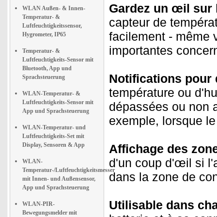
Gardez un œil sur l
WLAN Außen- & Innen-
Temperatur- &
capteur de températ
Luftfeuchtigkeitssensor,
facilement - même v
Hygrometer, IP65
importantes concern
Temperatur- &
Luftfeuchtigkeits-Sensor mit
Bluetooth, App und
Notifications pour
Sprachsteuerung
température ou d'hu
WLAN-Temperatur- &
Luftfeuchtigkeits-Sensor mit
dépassées ou non at
App und Sprachsteuerung
exemple, lorsque le
WLAN-Temperatur- und
Luftfeuchtigkeits-Set mit
Display, Sensoren & App
Affichage des zone
d'un coup d'œil si l
WLAN-
Temperatur-/Luftfeuchtigkeitsmesser
dans la zone de co
mit Innen- und Außensensor,
App und Sprachsteuerung
Utilisable dans ch
WLAN-PIR-
Bewegungsmelder mit