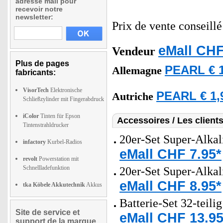
adresse mail pour
recevoir notre
newsletter:
Prix de vente conseill
eMall CHF
Vendeur
Plus de pages
PEARL € 1
Allemagne
fabricants:
VisorTech
Elektronische
PEARL € 1,
Autriche
Schließzylinder mit Fingerabdruck
iColor
Tinten für Epson
Accessoires / Les client
Tintenstrahldrucker
20er-Set Super-Alkal
infactory
Kurbel-Radios
eMall CHF 7.95*
revolt
Powerstation mit
Schnellladefunktion
20er-Set Super-Alkal
eMall CHF 8.95*
tka Köbele Akkutechnik
Akkus
Batterie-Set 32-teili
Site de service et
eMall CHF 13.95
support de la marque