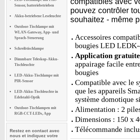
compatibles avec vo
Sensor, batteriebetrieben
pouvez contrôler to
Akku-betriebene Leseleuchte
souhaitez - même pa
Outdoor-Tischlampe mit
WLAN-Gateway, App- und
Accessoires compatibl
Sprach-Steuerung
bougies LED LEDK-
Schreibtischlampe
Application gratui
Dimmbare Teleskop-Akku-
appairage facile entr
Tischleuchte
bougies
LED-Akku-Tischlampe mit
Compatible avec le s
PIR-Sensor
que les appareils Sm
LED-Akku-Tischleuchte in
Edelstahl-Optik
système domotique si
Alimentation : 2 pil
Outdoor-Tischlampen mit
RGB-CCT-LEDs, App
Dimensions : 150 x 4
Télécommande inclus
Restez en contact avec
nous et indiquez votre