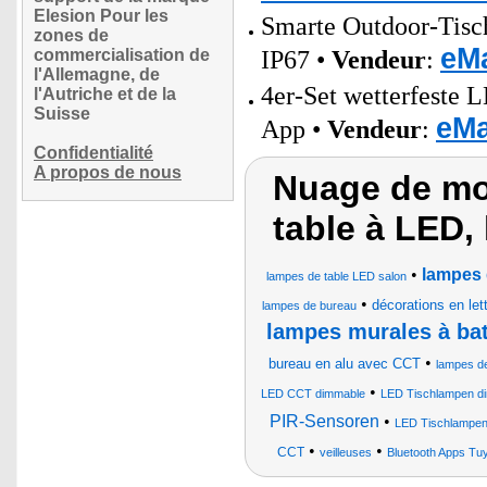
Elesion Pour les
Smarte Outdoor-Tisc
zones de
eMa
commercialisation de
IP67 •
Vendeur
:
l'Allemagne, de
4er-Set wetterfest
l'Autriche et de la
Suisse
eMa
App •
Vendeur
:
Confidentialité
A propos de nous
Nuage de mo
table à LED,
•
lampes 
lampes de table LED salon
•
décorations en le
lampes de bureau
lampes murales à bat
•
bureau en alu avec CCT
lampes de
•
LED CCT dimmable
LED Tischlampen d
PIR-Sensoren
•
LED Tischlampe
•
•
CCT
veilleuses
Bluetooth Apps Tu