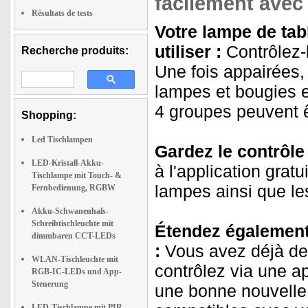
facilement avec
Résultats de tests
Votre lampe de tab
utiliser :
Contrôlez-
Recherche produits:
Une fois appairées
lampes et bougies 
4 groupes peuvent ê
Shopping:
Led Tischlampen
Gardez le contrôle
LED-Kristall-Akku-
à l'application grat
Tischlampe mit Touch- &
lampes ainsi que les
Fernbedienung, RGBW
Akku-Schwanenhals-
Schreibtischleuchte mit
Étendez également 
dimmbaren CCT-LEDs
:
Vous avez déjà de
WLAN-Tischleuchte mit
contrôlez via une a
RGB-IC-LEDs und App-
Steuerung
une bonne nouvelle
LED-Tischlampe mit PIR-