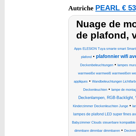
PEARL € 53
Autriche
Nuage de mo
de plafond, 
Apps ELESION Tuya smarte smart Smartli
•
plafonnier wifi a
plafond
•
Deckenbeleuchtungen
lampes mura
warmweiße warmweiß warmweißen wei
•
appliques
Wandbeleuchtungen Lichtfa
•
Deckenleuchten
lampe de monta
Deckenlampen, RGB-Backlight,
•
Kinderzimmer Deckenleuchten Junge
la
lampes de plafond LED super fines av
Babyzimmer Clouds steuerbare kompatib
•
dimmbare dimmbar dimmbaren
Decken