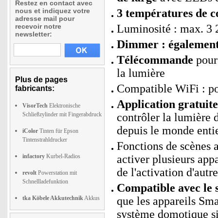
Restez en contact avec
nous et indiquez votre
3 températures de c
adresse mail pour
recevoir notre
Luminosité : max. 3 
newsletter:
Dimmer : également 
Télécommande
pour 
la lumière
Plus de pages
Compatible WiFi : p
fabricants:
Application gratui
VisorTech
Elektronische
Schließzylinder mit Fingerabdruck
contrôler la lumière 
depuis le monde enti
iColor
Tinten für Epson
Tintenstrahldrucker
Fonctions de scènes
infactory
Kurbel-Radios
activer plusieurs app
de l'activation d'autre
revolt
Powerstation mit
Schnellladefunktion
Compatible avec le 
tka Köbele Akkutechnik
Akkus
que les appareils Sm
système domotique si