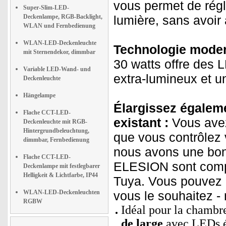
vous permet de régle
Super-Slim-LED-
Deckenlampe, RGB-Backlight,
lumière, sans avoir
WLAN und Fernbedienung
WLAN-LED-Deckenleuchte
Technologie modern
mit Sternendekor, dimmbar
30 watts offre des 
Variable LED-Wand- und
extra-lumineux et un
Deckenleuchte
Hängelampe
Élargissez égaleme
Flache CCT-LED-
existant :
Vous avez
Deckenleuchte mit RGB-
Hintergrundbeleuchtung,
que vous contrôlez 
dimmbar, Fernbedienung
nous avons une bon
Flache CCT-LED-
ELESION sont compa
Deckenlampe mit festlegbarer
Helligkeit & Lichtfarbe, IP44
Tuya. Vous pouvez a
WLAN-LED-Deckenleuchten
vous le souhaitez -
RGBW
Idéal pour la chambre
de large
avec LEDs 