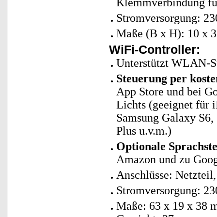
Klemmverbindung für 
Stromversorgung: 2
Maße (B x H): 10 x 
WiFi-Controller:
Unterstützt WLAN-St
Steuerung per koste
App Store und bei G
Lichts (geeignet für i
Samsung Galaxy S6,
Plus u.v.m.)
Optionale Sprachst
Amazon und zu Googl
Anschlüsse: Netzteil,
Stromversorgung: 23
Maße: 63 x 19 x 38 m