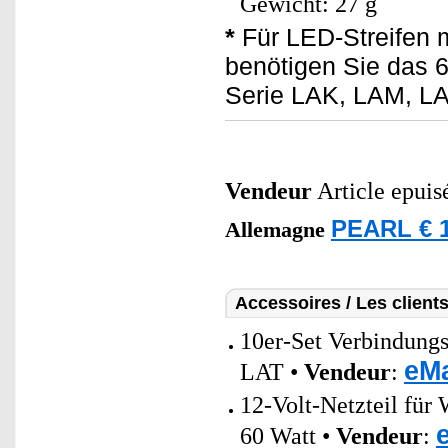
Gewicht: 27 g
*
Für LED-Streifen 
benötigen Sie das 6
Serie LAK, LAM, L
Vendeur
Article epuis
PEARL € 1
Allemagne
Accessoires / Les client
10er-Set Verbindung
eMa
LAT •
Vendeur
:
12-Volt-Netzteil f
60 Watt •
Vendeur
: