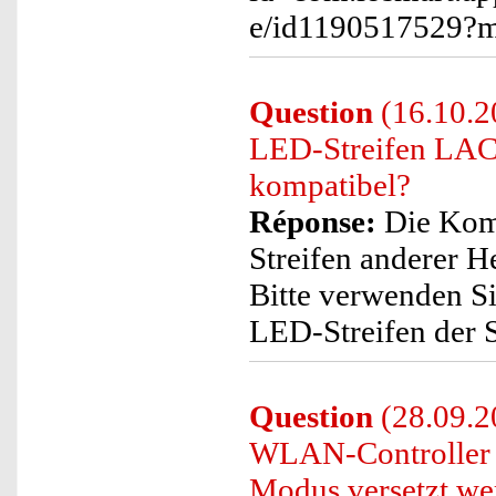
e/id1190517529?
Question
(16.10.2
LED-Streifen LAC"
kompatibel?
Réponse:
Die Komp
Streifen anderer H
Bitte verwenden Si
LED-Streifen der 
Question
(28.09.20
WLAN-Controller f.
Modus versetzt we