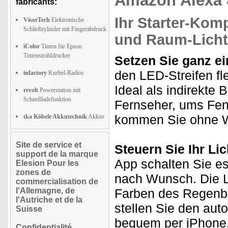
Amazon Alexa 
fabricants:
Ihr Starter-Komp
VisorTech
Elektronische
Schließzylinder mit Fingerabdruck
und Raum-Licht
iColor
Tinten für Epson
Tintenstrahldrucker
Setzen Sie ganz ei
den LED-Streifen fl
infactory
Kurbel-Radios
Ideal als indirekte
revolt
Powerstation mit
Schnellladefunktion
Fernseher, ums Fen
kommen Sie ohne W
tka Köbele Akkutechnik
Akkus
Site de service et
Steuern Sie Ihr Li
support de la marque
App schalten Sie e
Elesion Pour les
zones de
nach Wunsch. Die Lic
commercialisation de
l'Allemagne, de
Farben des Regenbo
l'Autriche et de la
stellen Sie den au
Suisse
bequem per iPhone,
Confidentialité