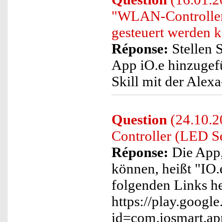
"WLAN-Controller
gesteuert werden 
Réponse:
Stellen S
App iO.e hinzugef
Skill mit der Ale
Question
(24.10.2
Controller (LED S
Réponse:
Die App,
können, heißt "IO.
folgenden Links he
https://play.google
id=com.iosmart.app