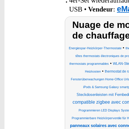
4er-Set wiederaufla
eMa
USB •
Vendeur
:
Nuage de mot
de chauffage
•
Energiespar-Heizkörper-Thermostate
th
têtes thermostats électroniques de pro
•
WLAN-Stec
thermostats programmables
•
thermostat de r
Heizkosten
Fensterüberwachungen Home-Office Url
iPods & Samsung Galaxy smartph
Steckdosenleisten mit Fernbed
compatible zigbee avec co
Programmieren LED Displays Syst
Programmierbare Heizkörperventile für H
panneaux solaires avec conne