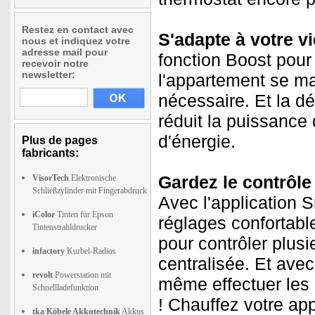
Restez en contact avec
S'adapte à votre vi
nous et indiquez votre
adresse mail pour
fonction Boost pour
recevoir notre
newsletter:
l'appartement se ma
nécessaire. Et la d
réduit la puissance 
d'énergie.
Plus de pages
fabricants:
Gardez le contrôle 
VisorTech
Elektronische
Schließzylinder mit Fingerabdruck
Avec l'application 
iColor
Tinten für Epson
réglages confortabl
Tintenstrahldrucker
pour contrôler plus
infactory
Kurbel-Radios
centralisée. Et ave
revolt
Powerstation mit
même effectuer les
Schnellladefunktion
! Chauffez votre ap
tka Köbele Akkutechnik
Akkus