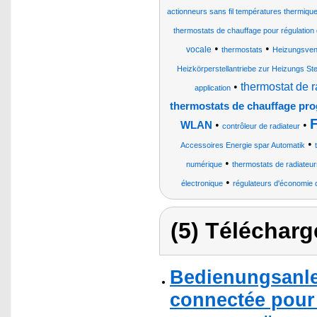
actionneurs sans fil températures thermiq
thermostats de chauffage pour régulation
•
•
vocale
thermostats
Heizungsvent
Heizkörperstellantriebe zur Heizungs St
•
thermostat de r
application
thermostats de chauffage pr
•
•
WLAN
contrôleur de radiateur
•
Accessoires Energie spar Automatik
•
numérique
thermostats de radiateur
•
électronique
régulateurs d'économie 
(5) Télécharg
Bedienungsanle
connectée pour 