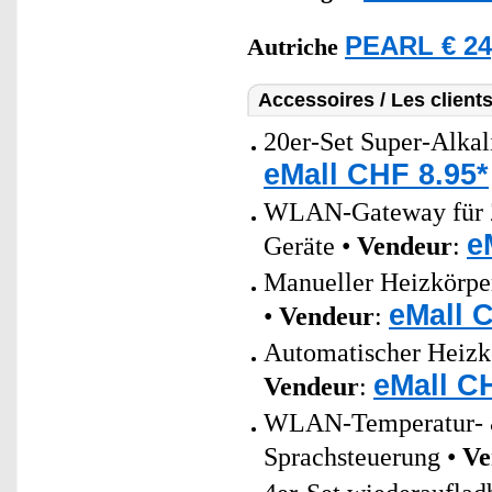
PEARL € 24
Autriche
Accessoires / Les client
20er-Set Super-Alkal
eMall CHF 8.95*
WLAN-Gateway für Z
e
Geräte •
Vendeur
:
Manueller Heizkörper
eMall 
•
Vendeur
:
Automatischer Heizkö
eMall C
Vendeur
:
WLAN-Temperatur- &
Sprachsteuerung •
Ve