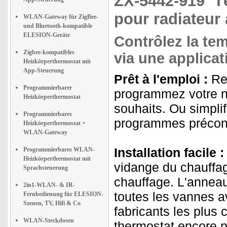
ZX-5442-919
T
pour radiateur
WLAN-Gateway für ZigBee-
und Bluetooth-kompatible
ELESION-Geräte
Contrôlez la te
Zigbee-kompatibles
via une applicat
Heizkörperthermostat mit
App-Steuerung
Prêt à l'emploi :
Rem
Programmierbarer
programmez votre n
Heizkörperthermostat
souhaits. Ou simplif
Programmierbares
programmes préconf
Heizkörperthermostat +
WLAN-Gateway
Installation facile :
Programmierbares WLAN-
Heizkörperthermostat mit
vidange du chauffag
Sprachsteuerung
chauffage. L'anneau 
2in1-WLAN- & IR-
toutes les vannes a
Fernbedienung für ELESION-
Szenen, TV, Hifi & Co
fabricants les plus 
WLAN-Steckdosen
thermostat encore plu