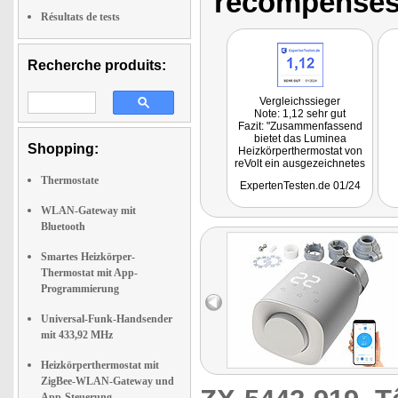
récompenses
Résultats de tests
Recherche produits:
Vergleichssieger
Note: 1,12 sehr gut
Fazit: "Zusammenfassend
bietet das Luminea
Shopping:
Heizkörperthermostat von
reVolt ein ausgezeichnetes
Verhältnis aus
Thermostate
ExpertenTesten.de 01/24
Energieeffizienz, Komfort
und Funktionalität, das es
WLAN-Gateway mit
zu einer lohnenden
Investition für das moderne
Bluetooth
Heim macht."
Getestet wurde ZX-5468
Smartes Heizkörper-
Thermostat mit App-
Programmierung
Universal-Funk-Handsender
mit 433,92 MHz
Heizkörperthermostat mit
ZigBee-WLAN-Gateway und
App-Steuerung