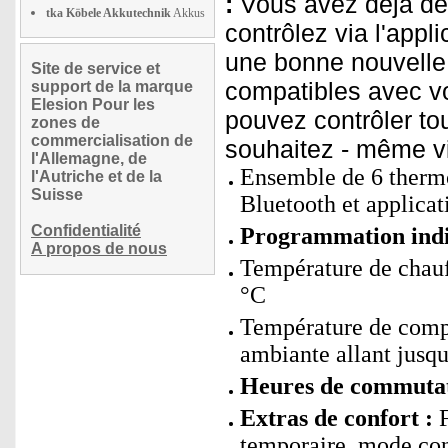
:
Vous avez déjà de
tka Köbele Akkutechnik
Akkus
contrôlez via l'app
une bonne nouvelle
Site de service et
compatibles avec vo
support de la marque
Elesion Pour les
pouvez contrôler to
zones de
commercialisation de
souhaitez - même vi
l'Allemagne, de
Ensemble de 6 thermo
l'Autriche et de la
Suisse
Bluetooth et applicat
Confidentialité
Programmation indi
A propos de nous
Température de chauff
°C
Température de compe
ambiante allant jusqu
Heures de commutati
Extras de confort :
F
temporaire, mode co