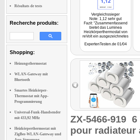
Résultats de tests
Vergleichssieger
Note: 1,12 sehr gut
Recherche produits:
Fazit: "Zusammenfassend
bietet das Luminea
Heizkörperthermostat von
reVolt ein ausgezeichnetes
Verhältnis aus
ExpertenTesten.de 01/04
Energieeffizienz, Komfort
und Funktionalität, das es
Shopping:
zu einer lohnenden
Investition für das moderne
Heim macht."
Heizungsthermostat
Getestet wurde ZX-5468
WLAN-Gateway mit
Bluetooth
Smartes Heizkörper-
Thermostat mit App-
Programmierung
Universal-Funk-Handsender
ZX-5466-919
6
mit 433,92 MHz
pour radiateur
Heizkörperthermostat mit
ZigBee-WLAN-Gateway und
App-Steuerung