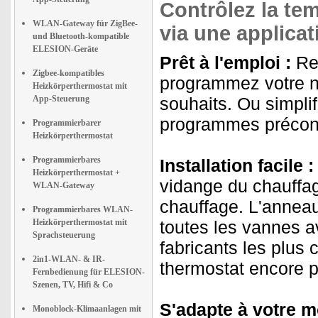
Contrôlez la te
WLAN-Gateway für ZigBee-
via une applicat
und Bluetooth-kompatible
ELESION-Geräte
Prêt à l'emploi :
Rem
Zigbee-kompatibles
programmez votre n
Heizkörperthermostat mit
App-Steuerung
souhaits. Ou simplif
programmes préconf
Programmierbarer
Heizkörperthermostat
Programmierbares
Installation facile :
Heizkörperthermostat +
vidange du chauffag
WLAN-Gateway
chauffage. L'anneau 
Programmierbares WLAN-
Heizkörperthermostat mit
toutes les vannes a
Sprachsteuerung
fabricants les plus 
2in1-WLAN- & IR-
thermostat encore plu
Fernbedienung für ELESION-
Szenen, TV, Hifi & Co
S'adapte à votre m
Monoblock-Klimaanlagen mit