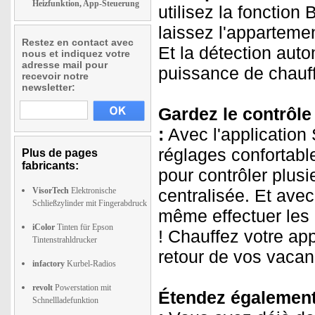
Heizfunktion, App-Steuerung
utilisez la fonctio
laissez l'apparteme
Restez en contact avec
Et la détection auto
nous et indiquez votre
adresse mail pour
puissance de chauff
recevoir notre
newsletter:
Gardez le contrôle
:
Avec l'application
réglages confortabl
Plus de pages
fabricants:
pour contrôler plus
VisorTech
Elektronische
centralisée. Et ave
Schließzylinder mit Fingerabdruck
même effectuer les
iColor
Tinten für Epson
! Chauffez votre ap
Tintenstrahldrucker
retour de vos vacan
infactory
Kurbel-Radios
revolt
Powerstation mit
Étendez également 
Schnellladefunktion