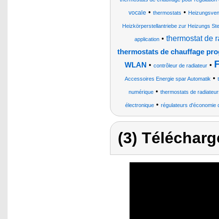
•
•
vocale
thermostats
Heizungsvent
Heizkörperstellantriebe zur Heizungs St
•
thermostat de r
application
thermostats de chauffage pr
•
•
WLAN
contrôleur de radiateur
•
Accessoires Energie spar Automatik
•
numérique
thermostats de radiateur
•
électronique
régulateurs d'économie 
(3) Télécharg