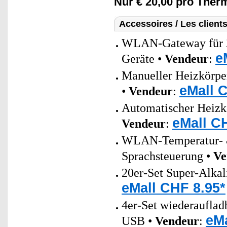
Nur € 20,00 pro Ther
Accessoires / Les client
WLAN-Gateway für Z
e
Geräte •
Vendeur
:
Manueller Heizkörper
eMall 
•
Vendeur
:
Automatischer Heizkö
eMall C
Vendeur
:
WLAN-Temperatur- &
Sprachsteuerung •
Ve
20er-Set Super-Alkal
eMall CHF 8.95*
4er-Set wiederaufla
eMa
USB •
Vendeur
: