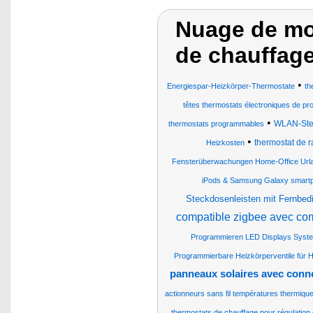
Nuage de mot
de chauffage
•
Energiespar-Heizkörper-Thermostate
th
têtes thermostats électroniques de pro
•
WLAN-Stec
thermostats programmables
•
thermostat de r
Heizkosten
Fensterüberwachungen Home-Office Url
iPods & Samsung Galaxy smartph
Steckdosenleisten mit Fernbed
compatible zigbee avec co
Programmieren LED Displays Syst
Programmierbare Heizkörperventile für H
panneaux solaires avec conne
actionneurs sans fil températures thermiq
thermostats de chauffage pour régulation