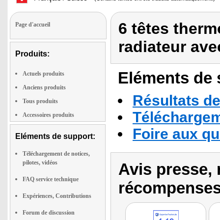
6 têtes ther
Page d'accueil
radiateur av
Produits:
Eléments de s
Actuels produits
Anciens produits
Résultats de
Tous produits
Téléchargeme
Accessoires produits
Foire aux q
Eléments de support:
Téléchargement de notices,
pilotes, vidéos
Avis presse, 
FAQ service technique
récompenses
Expériences, Contributions
Forum de discussion