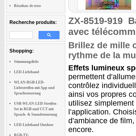
Résultats de tests
ZX-8519-919
B
Recherche produits:
avec télécom
Brillez de mille
Shopping:
rythme de la mu
Stimmungslicht
Effets lumineux sp
LED-Lichtband
permettent d'allum
WLAN-RGB-LED-
contrôlez individue
Lichtstreifen mit App und
ainsi vos propres c
Sprachsteuerung
utilisez simplement
USB-WLAN-LED-Streifen-
Set in RGB und CCT mit
l'application. Choi
Sprach- & Soundsteuerung
d'ambiance de film, 
LED-Lichtband Outdoor
encore.
RGB-TV-