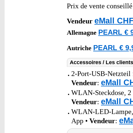
Prix de vente conseill
eMall CHF
Vendeur
PEARL € 9
Allemagne
PEARL € 9,
Autriche
Accessoires / Les client
2-Port-USB-Netzteil 
eMall C
Vendeur
:
WLAN-Steckdose, 2 US
eMall C
Vendeur
:
WLAN-LED-Lampe, E2
eMa
App •
Vendeur
: