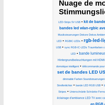
Nuage de mo
Stimmungsli
•
kit de ban
LED-Strips 5V USB
bandes led wlan-rgbic ave
Musiksteuerungen Dekore Dekos Ambien
rgb-led-l
•
•
LED
RGBIC-LEDs
•
USB
sync RGB-IC-LEDs Traumfarben col
•
bande lumineus
LED
Hintergrundbeleuchtungen mit HDMI
•
domotique intelligent
télécommande pour
set de bandes LED US
dimmable Farben Soundsteuerungen
•
•
Streifenlichter
bande LED RGB USB
•
Stripes
Unterschränle Schränke Fernse
éclairage d'ambiance LED TV avec c
en RGB a