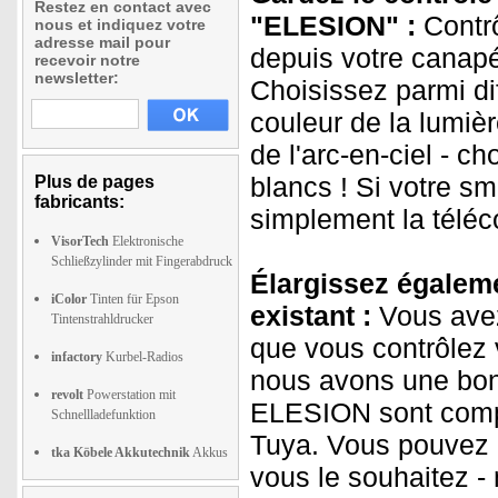
Restez en contact avec
"ELESION" :
Contrô
nous et indiquez votre
adresse mail pour
depuis votre canapé
recevoir notre
newsletter:
Choisissez parmi di
couleur de la lumiè
de l'arc-en-ciel - c
blancs ! Si votre sm
Plus de pages
fabricants:
simplement la télé
VisorTech
Elektronische
Schließzylinder mit Fingerabdruck
Élargissez égaleme
iColor
Tinten für Epson
existant :
Vous avez
Tintenstrahldrucker
que vous contrôlez 
infactory
Kurbel-Radios
nous avons une bon
revolt
Powerstation mit
ELESION sont compa
Schnellladefunktion
Tuya. Vous pouvez a
tka Köbele Akkutechnik
Akkus
vous le souhaitez -