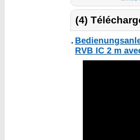
(4) Télécharg
Bedienungsanle
RVB IC 2 m ave