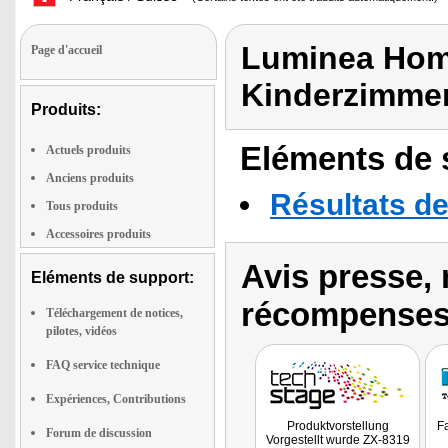
Luminea Home
Page d'accueil
Kinderzimme
Produits:
Eléments de s
Actuels produits
Anciens produits
Résultats de
Tous produits
Accessoires produits
Avis presse, 
Eléments de support:
récompenses
Téléchargement de notices,
pilotes, vidéos
FAQ service technique
Expériences, Contributions
Produktvorstellung
Fa
Forum de discussion
Vorgestellt wurde ZX-8319