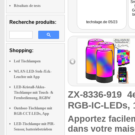
Sm
Résultats de tests
G
b
F
Recherche produits:
techstage.de 05/23
e
Shopping:
Led Tischlampen
WLAN-LED-Steh-/Eck-
Leuchte mit App
LED-Kristall-Akku-
ZX-8336-919
4
Tischlampe mit Touch- &
Fernbedienung, RGBW
RGB-IC-LEDs, 
Outdoor-Tischlampe mit
RGB-CCT-LEDs, App
Apportez facilem
LED-Tischlampe mit PIR-
dans votre mai
Sensor, batteriebetrieben