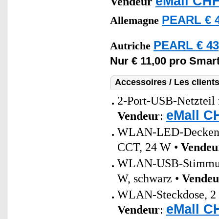
eMall CHF
Vendeur
PEARL € 4
Allemagne
PEARL € 43
Autriche
Nur € 11,00 pro Smar
Accessoires / Les client
2-Port-USB-Netzteil 
eMall C
Vendeur
:
WLAN-LED-Deckenleu
CCT, 24 W •
Vendeu
WLAN-USB-Stimmung
W, schwarz •
Vendeu
WLAN-Steckdose, 2 US
eMall C
Vendeur
: