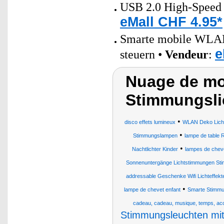
USB 2.0 High-Speed 
eMall CHF 4.95*
Smarte mobile WLAN-
e
steuern •
Vendeur
:
Nuage de mot
Stimmungslic
•
disco effets lumineux
WLAN Deko Lich
•
Stimmungslampen
lampe de table
•
Nachtlichter Kinder
lampes de cheve
Sonnenuntergänge Lichtstimmungen Sti
addressable Geschenke Wifi Lichteffekte
•
lampe de chevet enfant
Smarte Stimmu
cadeau, cadeau, musique, temps, acc
Stimmungsleuchten mi