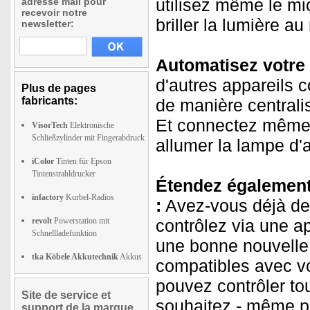
utilisez même le mi
adresse mail pour
recevoir notre
briller la lumière a
newsletter:
Automatisez votre 
d'autres appareils c
Plus de pages
fabricants:
de manière centrali
Et connectez même l
VisorTech
Elektronische
Schließzylinder mit Fingerabdruck
allumer la lampe d'a
iColor
Tinten für Epson
Tintenstrahldrucker
Étendez également 
infactory
Kurbel-Radios
:
Avez-vous déjà de
revolt
Powerstation mit
contrôlez via une a
Schnellladefunktion
une bonne nouvelle
tka Köbele Akkutechnik
Akkus
compatibles avec vo
pouvez contrôler to
Site de service et
souhaitez - même pa
support de la marque