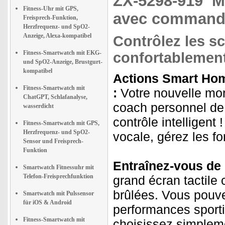
ZX-5298-919
M
Fitness-Uhr mit GPS,
avec command
Freisprech-Funktion,
Herzfrequenz- und SpO2-
Anzeige, Alexa-kompatibel
Contrôlez les sc
Fitness-Smartwatch mit EKG-
confortablement
und SpO2-Anzeige, Brustgurt-
kompatibel
Actions Smart Hom
Fitness-Smartwatch mit
:
Votre nouvelle mon
ChatGPT, Schlafanalyse,
coach personnel de 
wasserdicht
contrôle intelligen
Fitness-Smartwatch mit GPS,
Herzfrequenz- und SpO2-
vocale, gérez les fo
Sensor und Freisprech-
Funktion
Entraînez-vous de m
Smartwatch Fitnessuhr mit
Telefon-Freisprechfunktion
grand écran tactile 
brûlées. Vous pouve
Smartwatch mit Pulssensor
für iOS & Android
performances sporti
Fitness-Smartwatch mit
choisissez simpleme