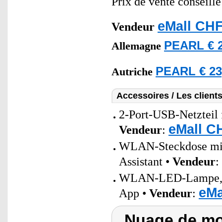
Prix de vente conseill
eMall CHF
Vendeur
PEARL € 2
Allemagne
PEARL € 23
Autriche
Accessoires / Les client
2-Port-USB-Netzteil 
eMall C
Vendeur
:
WLAN-Steckdose mit 
Assistant •
Vendeur
:
WLAN-LED-Lampe, E2
eMa
App •
Vendeur
:
Nuage de mot