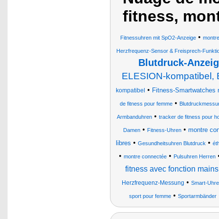
fitness, mont
•
Fitnessuhren mit SpO2-Anzeige
montre
Herzfrequenz-Sensor & Freisprech-Funkti
Blutdruck-Anzei
ELESION-kompatibel, 
•
Fitness-Smartwatches m
kompatibel
•
de fitness pour femme
Blutdruckmessun
•
Armbanduhren
tracker de fitness pour
•
•
montre con
Damen
Fitness-Uhren
•
•
libres
Gesundheitsuhren Blutdruck
ét
•
•
montre connectée
Pulsuhren Herren
fitness avec fonction mains
•
Herzfrequenz-Messung
Smart-Uhr
•
sport pour femme
Sportarmbänder