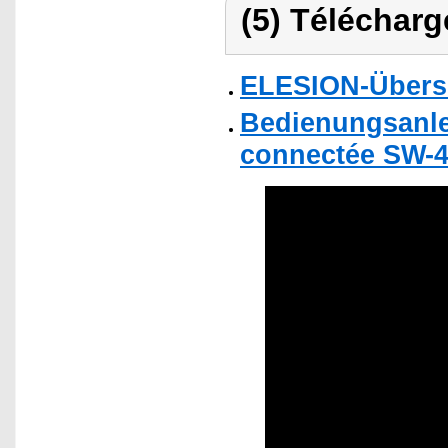
(5) Télécharg
ELESION-Übers
Bedienungsanlei
connectée SW-4