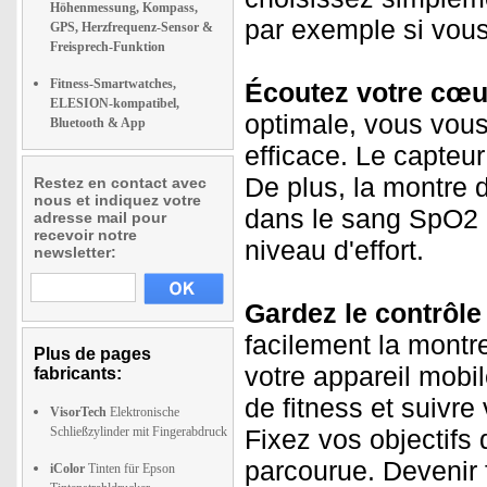
Höhenmessung, Kompass,
par exemple si vous 
GPS, Herzfrequenz-Sensor &
Freisprech-Funktion
Fitness-Smartwatches,
Écoutez votre cœu
ELESION-kompatibel,
optimale, vous vous
Bluetooth & App
efficace. Le capteu
De plus, la montre d
Restez en contact avec
nous et indiquez votre
dans le sang SpO2 !
adresse mail pour
recevoir notre
niveau d'effort.
newsletter:
Gardez le contrôle
facilement la montre
Plus de pages
votre appareil mobi
fabricants:
de fitness et suivr
VisorTech
Elektronische
Schließzylinder mit Fingerabdruck
Fixez vos objectifs 
parcourue. Devenir f
iColor
Tinten für Epson