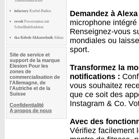
Tintenstrahldrucker
infactory
Kurbel-Radios
Demandez à Alexa 
microphone intégré 
revolt
Powerstation mit
Schnellladefunktion
Renseignez-vous sur
tka Köbele Akkutechnik
Akkus
mondiales ou laisse
sport.
Site de service et
support de la marque
Transformez la mo
Elesion Pour les
zones de
notifications :
Confi
commercialisation de
l'Allemagne, de
vous souhaitez rece
l'Autriche et de la
que ce soit des ap
Suisse
Instagram & Co. Vot
Confidentialité
A propos de nous
Avec des fonctionn
Vérifiez facilement 