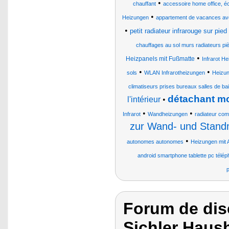
•
chauffant
accessoire home office, écr
•
Heizungen
appartement de vacances avec
•
petit radiateur infrarouge sur pied
chauffages au sol murs radiateurs p
•
Heizpanels mit Fußmatte
Infrarot H
•
•
sols
WLAN Infrarotheizungen
Heizun
climatiseurs prises bureaux salles de ba
détachant mo
l'intérieur
•
•
•
Infrarot
Wandheizungen
radiateur co
zur Wand- und Stan
•
autonomes autonomes
Heizungen mit 
android smartphone tablette pc télé
Forum de dis
Sichler Haush