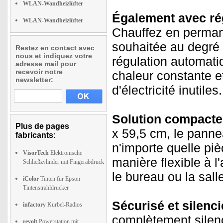
WLAN-Wandheizlüfter
Également avec rég
WLAN-Wandheizlüfter
Chauffez en perman
souhaitée au degré 
Restez en contact avec
nous et indiquez votre
régulation automati
adresse mail pour
recevoir notre
chaleur constante e
newsletter:
d'électricité inutiles.
Solution compacte 
Plus de pages
x 59,5 cm, le panne
fabricants:
n'importe quelle piè
VisorTech
Elektronische
manière flexible à l'
Schließzylinder mit Fingerabdruck
le bureau ou la sall
iColor
Tinten für Epson
Tintenstrahldrucker
Sécurisé et silenci
infactory
Kurbel-Radios
complètement silenc
revolt
Powerstation mit