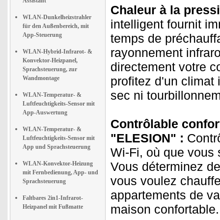
Assistant
Chaleur à la press
WLAN-Dunkelheizstrahler
intelligent fournit
für den Außenbereich, mit
App-Steuerung
temps de préchauff
rayonnement infrarou
WLAN-Hybrid-Infrarot- &
Konvektor-Heizpanel,
directement votre c
Sprachsteuerung, zur
profitez d'un climat
Wandmontage
sec ni tourbillonne
WLAN-Temperatur- &
Luftfeuchtigkeits-Sensor mit
App-Auswertung
Contrôlable confort
WLAN-Temperatur- &
"ELESION" :
Contrô
Luftfeuchtigkeits-Sensor mit
App und Sprachsteuerung
Wi-Fi, où que vous
Vous déterminez de
WLAN-Konvektor-Heizung
mit Fernbedienung, App- und
vous voulez chauffe
Sprachsteuerung
appartements de vac
Faltbares 2in1-Infrarot-
maison confortable.
Heizpanel mit Fußmatte