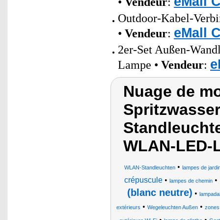
eMall 
•
Vendeur
:
Outdoor-Kabel-Verbin
eMall 
•
Vendeur
:
2er-Set Außen-Wand
e
Lampe •
Vendeur
:
Nuage de mot
Spritzwasse
Standleucht
WLAN-LED-Le
•
WLAN-Standleuchten
lampes de jardin
crépuscule
•
•
lampes de chemin
(blanc neutre)
•
lampada
•
•
extérieurs
Wegeleuchten Außen
zones
•
•