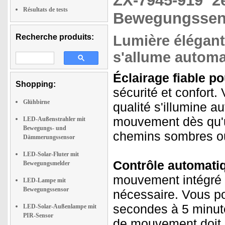
ZX-7945-919
2
Résultats de tests
Bewegungssens
Recherche produits:
Lumière élégante
s'allume autom
Éclairage fiable pou
Shopping:
sécurité et confort.
Glühbirne
qualité s'illumine 
mouvement dès qu'u
LED-Außenstrahler mit
Bewegungs- und
chemins sombres ou
Dämmerungssensor
LED-Solar-Fluter mit
Contrôle automatiq
Bewegungsmelder
mouvement intégré 
LED-Lampe mit
Bewegungssensor
nécessaire. Vous po
secondes à 5 minute
LED-Solar-Außenlampe mit
PIR-Sensor
de mouvement doit ê