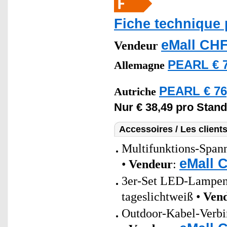
Fiche technique 
eMall CHF
Vendeur
PEARL € 7
Allemagne
PEARL € 76
Autriche
Nur € 38,49 pro Stand
Accessoires / Les client
Multifunktions-Spann
eMall 
•
Vendeur
:
3er-Set LED-Lampen 
tageslichtweiß •
Ven
Outdoor-Kabel-Verbin