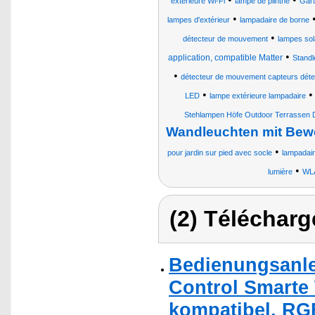
extérieure Wi-Fi
lampe de plinthe
Gart
•
lampes d'extérieur
lampadaire de borne
•
détecteur de mouvement
lampes sol
•
application, compatible Matter
Standl
•
détecteur de mouvement capteurs détec
•
LED
lampe extérieure lampadaire
Stehlampen Höfe Outdoor Terrassen 
Wandleuchten mit Be
•
pour jardin sur pied avec socle
lampadai
•
lumière
WLA
(2) Télécharg
Bedienungsanle
Control Smarte
kompatibel, RG