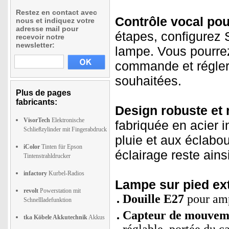
Restez en contact avec
Contrôle vocal pou
nous et indiquez votre
adresse mail pour
étapes, configurez S
recevoir notre
newsletter:
lampe. Vous pourrez 
commande et régler 
souhaitées.
Plus de pages
fabricants:
Design robuste et 
VisorTech
Elektronische
fabriquée en acier i
Schließzylinder mit Fingerabdruck
pluie et aux éclabo
iColor
Tinten für Epson
éclairage reste ainsi
Tintenstrahldrucker
infactory
Kurbel-Radios
Lampe sur pied exté
revolt
Powerstation mit
Douille E27
pour amp
Schnellladefunktion
Capteur de mouveme
tka Köbele Akkutechnik
Akkus