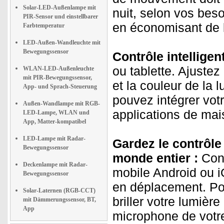
Solar-LED-Außenlampe mit
nuit, selon vos beso
PIR-Sensor und einstellbarer
en économisant de l
Farbtemperatur
LED-Außen-Wandleuchte mit
Bewegungssensor
Contrôle intelligent
ou tablette. Ajustez
WLAN-LED-Außenleuchte
mit PIR-Bewegungssensor,
et la couleur de la 
App- und Sprach-Steuerung
pouvez intégrer vot
Außen-Wandlampe mit RGB-
applications de mais
LED-Lampe, WLAN und
App, Matter-kompatibel
LED-Lampe mit Radar-
Gardez le contrôle 
Bewegungssensor
monde entier :
Cont
Deckenlampe mit Radar-
mobile Android ou 
Bewegungssensor
en déplacement. Po
Solar-Laternen (RGB-CCT)
briller votre lumièr
mit Dämmerungssensor, BT,
App
microphone de votr