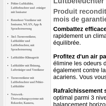
Luftbefeuchter
Peltier-Luftkühler,
Luftbefeuchter und -reiniger
Produit recondit
mit Ionisator
mois de garantie
Rotorloser Ventilator mit
Ionisator, WLAN, App &
Combattez efficace
Sprachsteuerung
rapidement un clima
3in1-Turmventilator,
Luftkühler und
équilibrée.
Luftbefeuchter, mit
Sprachsteuerung
Profitez d'un air p
Luftkühler-Klimagerät
élimine les odeurs d
Luftkühler mit Heizung,
également contre la
Luftreiniger und Ventilator
acariens. Vous vous 
Turmventilator mit
Luftbefeuchter und Peltier-
Luftkühler
Rafraîchissement s
Netzwerk-
optimal parmi 3 niv
Überwachungssysteme mit
balancement horizont
Rekorder, Kamera,