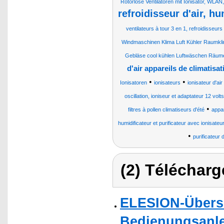
Rotorlose Ventilatoren mit Ionisator, WLA
refroidisseur d'air, hu
ventilateurs à tour 3 en 1, refroidisseur
Windmaschinen Klima Luft Kühler Raumkli
Gebläse cool kühlen Luftwäschen Räum
d'air appareils de climatisat
•
•
Ionisatoren
ionisateurs
ionisateur d'air
oscillation, ioniseur et adaptateur 12 volt
•
filtres à pollen climatiseurs d'été
appar
humidificateur et purificateur avec ionisateu
•
purificateur d
(2) Télécharg
ELESION-Übers
Bedienungsanlei