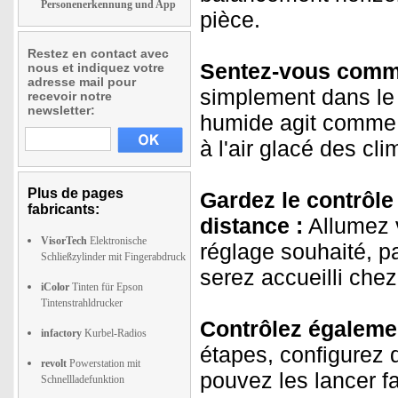
Personenerkennung und App
pièce.
Restez en contact avec
Sentez-vous comme
nous et indiquez votre
adresse mail pour
simplement dans le fl
recevoir notre
newsletter:
humide agit comme u
à l'air glacé des cli
Plus de pages
Gardez le contrôle
fabricants:
distance :
Allumez v
VisorTech
Elektronische
réglage souhaité, pa
Schließzylinder mit Fingerabdruck
serez accueilli chez
iColor
Tinten für Epson
Tintenstrahldrucker
Contrôlez égaleme
infactory
Kurbel-Radios
étapes, configurez d
revolt
Powerstation mit
pouvez les lancer 
Schnellladefunktion