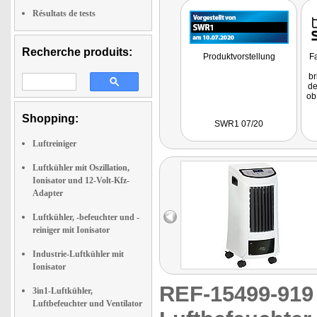
Résultats de tests
Recherche produits:
Produktvorstellung
Fa
br
de
ob
Te
Shopping:
SWR1 07/20
be
Luftreiniger
d
a
Wa
Luftkühler mit Oszillation,
Ionisator und 12-Volt-Kfz-
Adapter
Luftkühler, -befeuchter und -
reiniger mit Ionisator
Industrie-Luftkühler mit
Ionisator
REF-15499-91
3in1-Luftkühler,
Luftbefeuchter und Ventilator