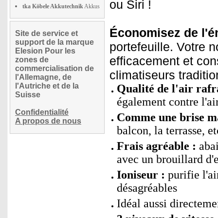
ou Siri !
tka Köbele Akkutechnik
Akkus
Économisez de l'én
Site de service et
support de la marque
portefeuille. Votre 
Elesion Pour les
efficacement et co
zones de
commercialisation de
climatiseurs traditio
l'Allemagne, de
l'Autriche et de la
Qualité de l'air rafr
Suisse
également contre l'air
Confidentialité
Comme une brise ma
A propos de nous
balcon, la terrasse, et
Frais agréable :
abai
avec un brouillard d'
Ioniseur :
purifie l'a
désagréables
Idéal aussi directement