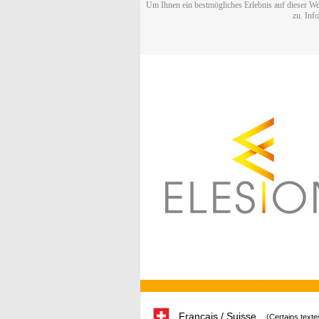
Um Ihnen ein bestmögliches Erlebnis auf dieser We
zu. Inf
Français / Suisse
(Certains texte