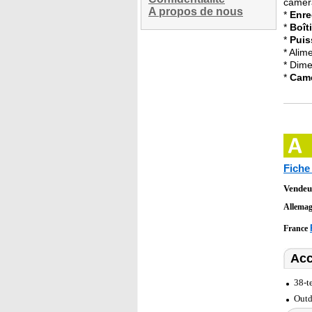
camér
A propos de nous
*
Enre
*
Boît
*
Puis
* Alim
* Dime
*
Camé
Fiche
Vendeu
Allema
France
Acc
38-t
Outd