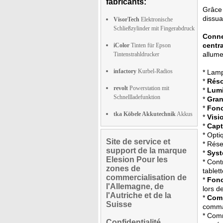
fabricants:
Grâce
dissua
VisorTech
Elektronische
Schließzylinder mit Fingerabdruck
Conne
centra
iColor
Tinten für Epson
allume
Tintenstrahldrucker
infactory
Kurbel-Radios
* Lamp
*
Réso
revolt
Powerstation mit
*
Lumi
Schnellladefunktion
*
Gran
*
Fonc
tka Köbele Akkutechnik
Akkus
*
Visi
*
Capt
* Opti
Site de service et
* Rése
support de la marque
*
Syst
Elesion Pour les
* Cont
zones de
tablet
commercialisation de
*
Fonc
l'Allemagne, de
lors d
l'Autriche et de la
*
Comp
Suisse
comma
* Comm
Confidentialité