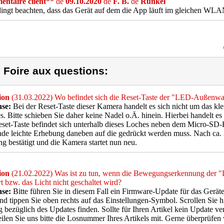
ntaire client
** de
09.10.2020
de
F. B.
de
Runkel
ngt beachten, dass das Gerät auf dem die App läuft im gleichen WLAN
) Foire aux questions:
ion
(31.03.2022) Wo befindet sich die Reset-Taste der "LED-Auß
se:
Bei der Reset-Taste dieser Kamera handelt es sich nicht um das kle
s. Bitte schieben Sie daher keine Nadel o.Ä. hinein. Hierbei handelt 
set-Taste befindet sich unterhalb dieses Loches neben dem Micro-SD-K
nde leichte Erhebung daneben auf die gedrückt werden muss. Nach ca. 3
g bestätigt und die Kamera startet nun neu.
ion
(21.02.2022) Was ist zu tun, wenn die Bewegungserkennung der
rt bzw. das Licht nicht geschaltet wird?
se:
Bitte führen Sie in diesem Fall ein Firmware-Update für das Geräte 
d tippen Sie oben rechts auf das Einstellungen-Symbol. Scrollen Sie h
g bezüglich des Updates finden. Sollte für Ihren Artikel kein Update v
teilen Sie uns bitte die Losnummer Ihres Artikels mit. Gerne überprüfen