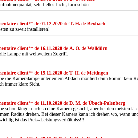
ufnahmequalität, sehr helles Licht, formschön
ntaire client
** de
01.12.2020
de
T. H.
de
Bexbach
ten zu zweit installieren!
ntaire client
** de
16.11.2020
de
A. O.
de
Walldürn
olle Lampe mit weltweitem Zugriff.
ntaire client
** de
15.11.2020
de
T. H.
de
Mettingen
be die Kameralampe unter einem Abdach montiert dann kommt kein Re
ch immer klare Sicht.
ntaire client
** de
11.10.2020
de
D. M.
de
Übach-Palenberg
be schon länger nach so eine Kamera gesucht, aber bei den meisten läss
mten Radius drehen. Bei dieser Kamera kann ich drehen wo, wann und 
ichtig ist das Preis-/Leistungsverhältniss!!!