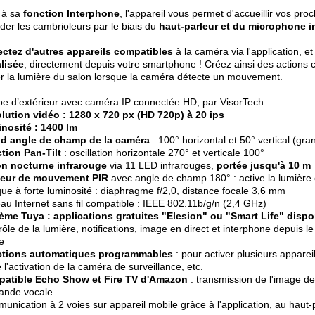
 à sa
fonction Interphone
, l'appareil vous permet d'accueillir vos p
der les cambrioleurs par le biais du
haut-parleur et du microphone i
ctez d'autres appareils compatibles
à la caméra via l'application, e
lisée
, directement depuis votre smartphone ! Créez ainsi des actions 
r la lumière du salon lorsque la caméra détecte un mouvement.
e d’extérieur avec caméra IP connectée HD, par VisorTech
lution vidéo : 1280 x 720 px (HD 720p) à 20 ips
nosité : 1400 lm
d angle de champ de la caméra
: 100° horizontal et 50° vertical (gra
tion Pan-Tilt
: oscillation horizontale 270° et verticale 100°
on nocturne infrarouge
via 11 LED infrarouges,
portée jusqu'à 10 m
eur de mouvement PIR
avec angle de champ 180° : active la lumière 
que à forte luminosité : diaphragme f/2,0, distance focale 3,6 mm
au Internet sans fil compatible : IEEE 802.11b/g/n (2,4 GHz)
ème Tuya : applications gratuites "Elesion" ou "Smart Life" dispo
rôle de la lumière, notifications, image en direct et interphone depuis
te
tions automatiques programmables
: pour activer plusieurs apparei
e l'activation de la caméra de surveillance, etc.
atible Echo Show et Fire TV d'Amazon
: transmission de l'image d
nde vocale
unication à 2 voies sur appareil mobile grâce à l'application, au haut-