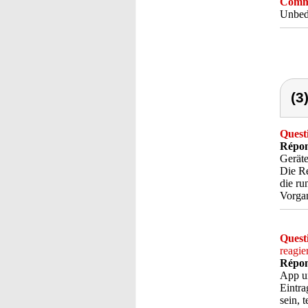
Comme
Unbedi
(3
Quest
Répon
Geräte
Die Re
die ru
Vorgan
Quest
reagie
Répon
App un
Eintra
sein, 