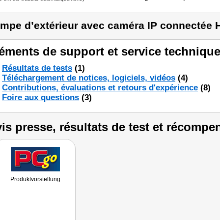
mpe d’extérieur avec caméra IP connectée 
éments de support et service technique
Résultats de tests
(1)
Téléchargement de notices, logiciels, vidéos
(4)
Contributions, évaluations et retours d'expérience
(8)
Foire aux questions
(3)
is presse, résultats de test et récompe
Produktvorstellung