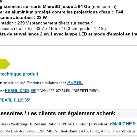
a
gistrement sur carte MicroSD jusqu'à 64 Go
(non fournie)
ier en aluminium protégé contre les projections d'eau : IP44
sance absorbée : 23 W
entation : 230 V (branchement direct sur secteur)
nsions (L x l x h) : 33,7 x 15,5 x 10,3 cm, poids : 1,2 kg
ra de surveillance 2 en 1 avec lampe LED et mode d'emploi en fr
 technique produit
PEARL
r
Article epuisé. Produits similaires chez
PEARL € 109,99*
gne
EAN:
4022107374491
/
B08FDTLRSM;
PEARL € 119,95*
essoires / Les clients ont également acheté:
eMall CHF 9.
eiliges Werkzeug-Bit-Set mit Ratsche (PEARL Edition) •
Vendeur
:
oor-WLAN-Repeater, 1.200 Mbit/s, Dual-Band 2,4+5,0 GHz, App, 80 m •
Vendeur