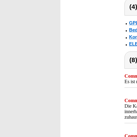
(4
GPL
Bed
Kon
ELE
(8
Comme
Es ist 
Comme
Die K
inner
zuhaus
Comme