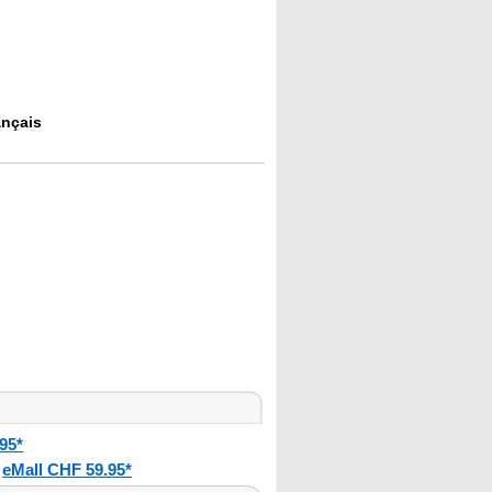
ançais
95*
eMall CHF 59.95*
: