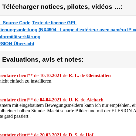
) Télécharger notices, pilotes, vidéos …:
 Source Code
Texte de licence GPL
ienungsanleitung (NX4904 - Lampe d’extérieur avec caméra IP 
formitätserklärung
SION-Übersicht
) Evaluations, avis et notes:
ntaire client
** de
10.10.2021
de
R. L.
de
Gleinstätten
nicht einfach zu installieren.
ntaire client
** de
04.04.2021
de
U. K.
de
Aichach
amera mit eingebautem Bewegungsmeldern kann ich nur empfehlen, ei
halb einer halben Stunde. Macht scharfe Bilder und mit der ELESION
e grad passiert .
ntaire client
** de
20.03.2021
de
D. S.
de
Hof