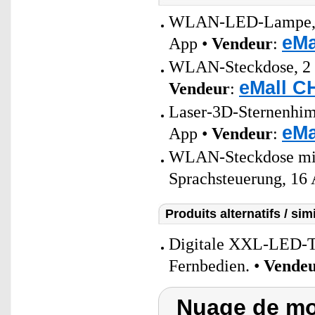
WLAN-LED-Lampe, E2
eMa
App •
Vendeur
:
WLAN-Steckdose, 2 US
eMall C
Vendeur
:
Laser-3D-Sternenhim
eMa
App •
Vendeur
:
WLAN-Steckdose mit
Sprachsteuerung, 16 
Produits alternatifs / simi
Digitale XXL-LED-T
Fernbedien. •
Vende
Nuage de mo