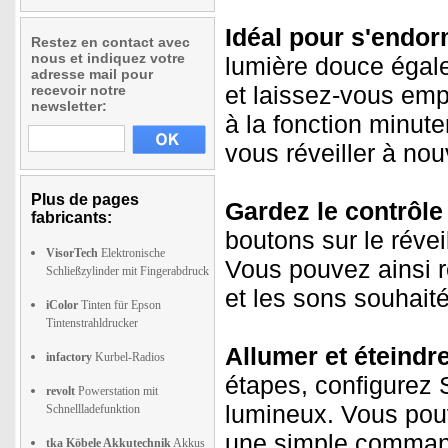
Idéal pour s'endorm
Restez en contact avec
nous et indiquez votre
lumière douce égal
adresse mail pour
et laissez-vous emp
recevoir notre
newsletter:
à la fonction minute
vous réveiller à no
Plus de pages
Gardez le contrôle
fabricants:
boutons sur le révei
VisorTech
Elektronische
Vous pouvez ainsi ré
Schließzylinder mit Fingerabdruck
et les sons souhaité
iColor
Tinten für Epson
Tintenstrahldrucker
Allumer et éteind
infactory
Kurbel-Radios
étapes, configurez S
revolt
Powerstation mit
lumineux. Vous pouv
Schnellladefunktion
une simple comman
tka Köbele Akkutechnik
Akkus