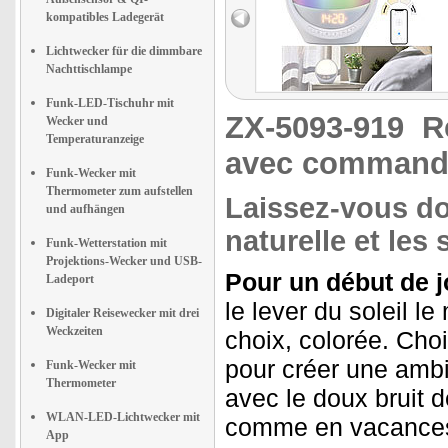
kompatibles Ladegerät
Lichtwecker für die dimmbare
Nachttischlampe
Funk-LED-Tischuhr mit
ZX-5093-919
R
Wecker und
Temperaturanzeige
avec command
Funk-Wecker mit
Thermometer zum aufstellen
Laissez-vous do
und aufhängen
naturelle et les
Funk-Wetterstation mit
Projektions-Wecker und USB-
Pour un début de j
Ladeport
le lever du soleil 
Digitaler Reisewecker mit drei
Weckzeiten
choix, colorée. Cho
pour créer une amb
Funk-Wecker mit
Thermometer
avec le doux bruit 
WLAN-LED-Lichtwecker mit
comme en vacances
App