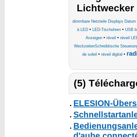
Lichtwecker
dimmbare Netzteile Displays Datu
•
•
à LED
LED-Tischuhren
USB be
•
•
Anzeigen
réveil
réveil LED
WeckzeitenSchreibtische Steuerung
rad
•
•
de soleil
réveil digital
(5) Télécharg
ELESION-Übers
Schnellstartanl
Bedienungsanlei
d'aube connect