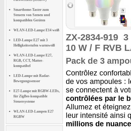
Smarthome-Taster zum
Steuern von Szenen und
kompatiblen Geräten
WLAN-LED-Lampe E14 weiß
ZX-2834-919
3
LED-Lampe E27 mit 3
10 W / F RVB 
Helligkeitsstufen warmweiß
WLAN-LED-Lampe E27,
Pack de 3 ampo
RGB, CCT, Matter-
kompatibel
Contrôlez confortabl
LED-Lampe mit Radar-
de vos ampoules : 
Bewegungssensor
se connectent à votr
E27-Lampe mit RGBW-LEDs,
für ZigBee-kompatible
contrôlées par le 
Steuersysteme
Allumez et éteignez
WLAN-LED-Lampen E27
leur intensité ainsi
RGBW
millions de nuance