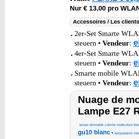
Nur € 13,00 pro WLA
Accessoires / Les client
2er-Set Smarte WLAN
e
steuern •
Vendeur
:
4er-Set Smarte WLAN
e
steuern •
Vendeur
:
Smarte mobile WLAN-
e
steuern •
Vendeur
:
Nuage de mo
Lampe E27
lampe dimmable colorée multicolore blan
gu10 blanc
•
lampadaires mi