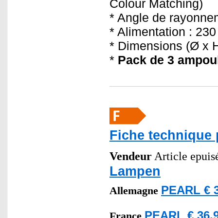
Colour Matching)
* Angle de rayonne
* Alimentation : 230
* Dimensions (Ø x H
*
Pack de 3 ampoul
Fiche technique 
Vendeur
Article epuis
Lampen
PEARL € 3
Allemagne
PEARL € 36,9
France