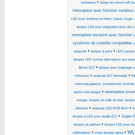
•
luminaires
lampe de chevet wifi mu
interrupteur avec fonction variateu
LED avec lumières en blanc chaud, rouge, ve
lampes LED pour intégration dans des 
interrupteur encastré avec fonction v
systèmes de contrôle compatibles 
•
•
ampoule
lampes à poire
LED-Lampen
lampes LED comme alternatives aux ampo
•
Birnen E27
lampes pour éclairages i
•
•
d'Amazon
ampoule E27 dimmable
Bi
samsung galaxys, smartphones android,
•
interrupteur sma
packs sets langue
manger, lampes de salle de bain, lampe
•
•
Stimmen
ampoule LED RGB Wi-Fi
l
•
Super-
lampes à LED pour douille E27
•
lampes de plafond
lampes LED pour éclai
•
•
WLA
célébrations
smart lampes alexa