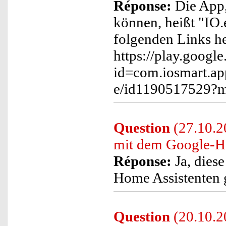
Réponse:
Die App,
können, heißt "IO.
folgenden Links he
https://play.google
id=com.iosmart.app
e/id1190517529?
Question
(27.10.
mit dem Google-H
Réponse:
Ja, dies
Home Assistenten 
Question
(20.10.2