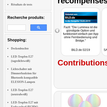
récompenses
Résultats de tests
Recherche produits:
Fazit: "Die Luminea ist die
günstigste Option und
funktioniert einfach per App
ohne Fernbedienung und
Shopping:
Bridge."
Deckenleuchte
BILD.de 02/19
SA
LED-Tropfen E27
Contributions
(tageslichtweiß)
Lichtschalter mit
Dimmerfunktion für
Bluetooth-kompatible
ELESION-Lampen
LED-Tropfen E27
(neutralweiß)
LED-Tropfen E27 mit
Farbwechsel (RGBW)