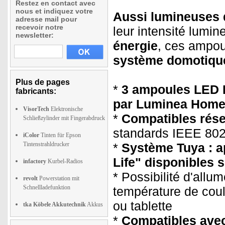
Restez en contact avec
nous et indiquez votre
Aussi lumineuses 
adresse mail pour
recevoir notre
leur intensité lum
newsletter:
énergie
, ces ampo
système domotiqu
Plus de pages
*
3 ampoules LED E
fabricants:
par Luminea Home
VisorTech
Elektronische
*
Compatibles résea
Schließzylinder mit Fingerabdruck
standards IEEE 802
iColor
Tinten für Epson
Tintenstrahldrucker
*
Système Tuya : a
Life" disponibles 
infactory
Kurbel-Radios
* Possibilité d'allum
revolt
Powerstation mit
Schnellladefunktion
température de cou
ou tablette
tka Köbele Akkutechnik
Akkus
*
Compatibles ave