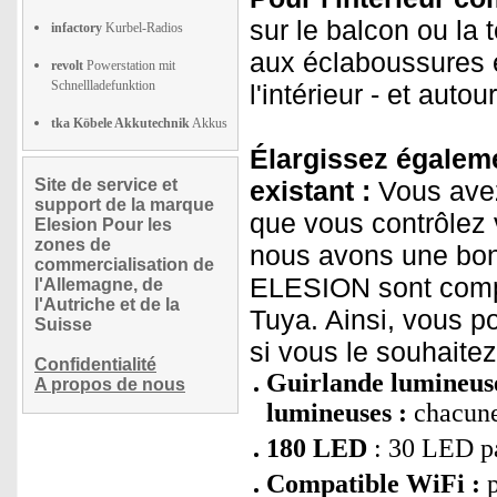
sur le balcon ou la 
infactory
Kurbel-Radios
aux éclaboussures es
revolt
Powerstation mit
Schnellladefunktion
l'intérieur - et autour
tka Köbele Akkutechnik
Akkus
Élargissez égaleme
Site de service et
existant :
Vous avez
support de la marque
que vous contrôlez 
Elesion Pour les
zones de
nous avons une bon
commercialisation de
ELESION sont compa
l'Allemagne, de
l'Autriche et de la
Tuya. Ainsi, vous p
Suisse
si vous le souhaite
Confidentialité
Guirlande lumineuse
A propos de nous
lumineuses :
chacune
180 LED
: 30 LED pa
Compatible WiFi :
p