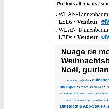
Produits alternatifs / simi
WLAN-Tannenbaum-Üb
eM
LEDs •
Vendeur
:
WLAN-Tannenbaum-Üb
eM
LEDs •
Vendeur
:
Nuage de mot
Weihnachtsb
Noël, guirla
•
guirlande
décoration de jardin
musique
•
•
chaînes décoratives
dé
minuteries, fonctions, modes de lumière,
commande vocale pour jardins câblés
Bluetooth & App-Steueru