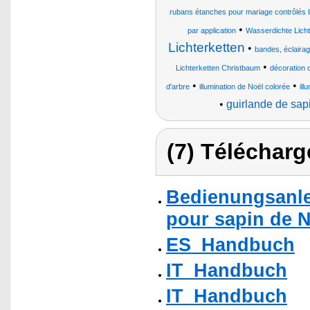
rubans étanches pour mariage contrôlés I
•
par application
Wasserdichte Licht
Lichterketten
•
bandes, éclairag
•
Lichterketten Christbaum
décoration 
•
•
d'arbre
illumination de Noël colorée
ill
•
guirlande de sa
(7) Télécharg
Bedienungsanle
pour sapin de No
ES_Handbuch
IT_Handbuch
IT_Handbuch