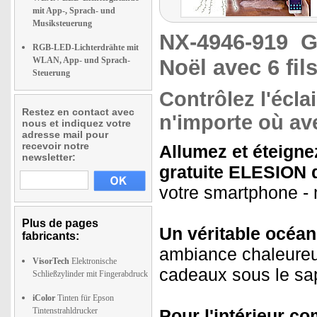
mit App-, Sprach- und
Musiksteuerung
NX-4946-919
G
RGB-LED-Lichterdrähte mit
WLAN, App- und Sprach-
Noël avec 6 fil
Steuerung
Contrôlez l'écla
Restez en contact avec
n'importe où ave
nous et indiquez votre
adresse mail pour
recevoir notre
Allumez et éteignez
newsletter:
gratuite ELESION d
votre smartphone 
Plus de pages
Un véritable océan
fabricants:
ambiance chaleureus
VisorTech
Elektronische
cadeaux sous le sa
Schließzylinder mit Fingerabdruck
iColor
Tinten für Epson
Tintenstrahldrucker
Pour l'intérieur co