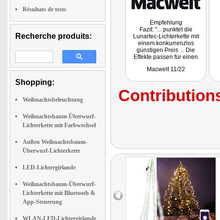
Résultats de tests
Empfehlung
Fazit: "... punktet die
Recherche produits:
Lunartec-Lichterkette mit
einem konkurrenzlos
günstigen Preis ... Die
Effekte passen für einen
Weihnachtsbaum sehr gut,
Macwelt 11/22
ebenso die Helligkeit.
Durch die Girlanden ist das
Shopping:
Schmücken besonders
Contributions
einfach."
Getestet wurde NX-4948 mit
Weihnachtsbeleuchtung
320 LEDs.
Weihnachtsbaum-Überwurf-
Lichterkette mit Farbwechsel
Außen Weihnachtsbaum-
Überwurf-Lichterkette
LED-Lichtergirlande
Weihnachtsbaum-Überwurf-
Lichterkette mit Bluetooth &
App-Steuerung
WLAN-LED-Lichtergirlande