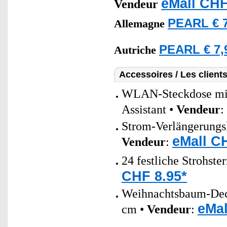
eMall CHF
Vendeur
PEARL € 7
Allemagne
PEARL € 7,
Autriche
Accessoires / Les client
WLAN-Steckdose mit 
Assistant •
Vendeur
:
Strom-Verlängerungsk
eMall C
Vendeur
:
24 festliche Strohst
CHF 8.95*
Weihnachtsbaum-Deck
eMal
cm •
Vendeur
: