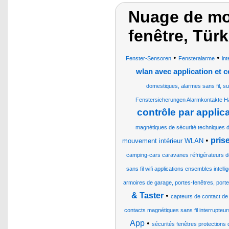
Nuage de mot
fenêtre, Tür
•
•
Fenster-Sensoren
Fensteralarme
int
wlan avec application et c
domestiques, alarmes sans fil, s
Fenstersicherungen Alarmkontakte H
contrôle par applic
magnétiques de sécurité techniques d
•
pris
mouvement intérieur WLAN
camping-cars caravanes réfrigérateurs d
sans fil wifi applications ensembles intel
armoires de garage, portes-fenêtres, portes,
& Taster
•
capteurs de contact de 
contacts magnétiques sans fil interrupte
App
•
sécurités fenêtres protections