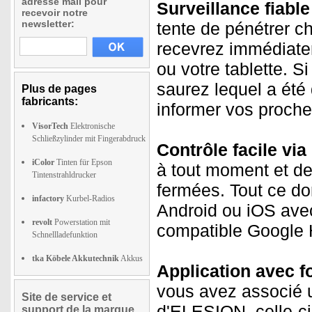
adresse mail pour
Surveillance fiable
recevoir notre
newsletter:
tente de pénétrer c
recevrez immédiatem
ou votre tablette. S
saurez lequel a été
Plus de pages
fabricants:
informer vos proches
VisorTech
Elektronische
Schließzylinder mit Fingerabdruck
Contrôle facile via
iColor
Tinten für Epson
à tout moment et de
Tintenstrahldrucker
fermées. Tout ce do
infactory
Kurbel-Radios
Android ou iOS avec
revolt
Powerstation mit
compatible Google
Schnellladefunktion
tka Köbele Akkutechnik
Akkus
Application avec f
vous avez associé 
Site de service et
d'ELESION, celle-c
support de la marque