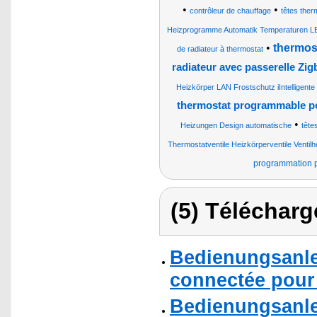
•
•
contrôleur de chauffage
têtes ther
Heizprogramme Automatik Temperaturen L
•
thermos
de radiateur à thermostat
radiateur avec passerelle Zig
Heizkörper LAN Frostschutz iIntelligente
thermostat programmable po
•
Heizungen Design automatische
tête
Thermostatventile Heizkörperventile Ventil
programmation p
(5) Télécharg
Bedienungsanle
connectée pour 
Bedienungsanle