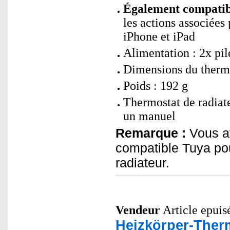
Également compatibl
les actions associées
iPhone et iPad
Alimentation : 2x p
Dimensions du therm
Poids : 192 g
Thermostat de radiate
un manuel
Remarque :
Vous av
compatible Tuya pou
radiateur.
Vendeur
Article epuisé
Heizkörper-Ther