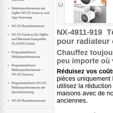
Heizkörperthermostat mit
ZigBee-WLAN-Gateway und
App-Steuerung
WLAN-Raumthermostat
NX-4911-919
T
WLAN-Gateway für ZigBee-
pour radiateur
und Bluetooth-kompatible
ELESION-Geräte
Chauffez toujou
Programmierbarer
Heizkörperthermostat
peu importe où 
Programmierbares
Réduisez vos coût
Heizkörperthermostat +
WLAN-Gateway
pièces uniquement 
Programmierbares WLAN-
utilisez la réductio
Heizkörperthermostat mit
maisons avec de no
Sprachsteuerung
anciennes.
WLAN-Raumthermostate