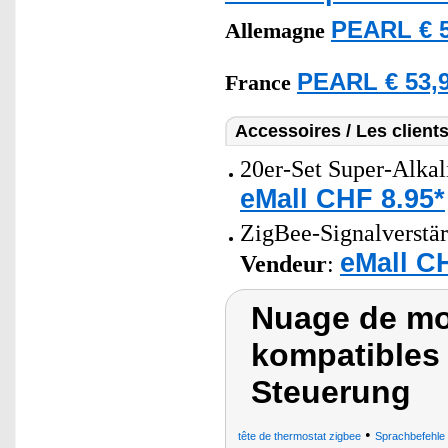
PEARL € 5
Allemagne
PEARL € 53,9
France
Accessoires / Les client
20er-Set Super-Alkal
eMall CHF 8.95*
ZigBee-Signalverstä
eMall C
Vendeur
:
Nuage de mot
kompatibles 
Steuerung
•
tête de thermostat zigbee
Sprachbefehle 