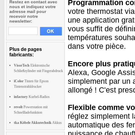
Programmation con
Restez en contact avec
nous et indiquez votre
votre thermostat vi
adresse mail pour
recevoir notre
une application gra
newsletter:
vous suffit de défin
températures souhai
dans votre pièce.
Plus de pages
fabricants:
Encore plus prati
VisorTech
Elektronische
Alexa, Google Assist
Schließzylinder mit Fingerabdruck
simplement par un a
iColor
Tinten für Epson
Tintenstrahldrucker
allongé ! C'est presq
infactory
Kurbel-Radios
Flexible comme vot
revolt
Powerstation mit
Schnellladefunktion
réglez simplement l
tka Köbele Akkutechnik
Akkus
automatique des fen
puissance de chauff