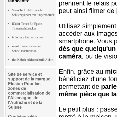
fabricants:
prennent le relais p
peut ainsi filmer de
VisorTech
Elektronische
Schließzylinder mit Fingerabdruck
iColor
Tinten für Epson
Utilisez simplement 
Tintenstrahldrucker
accéder aux images 
infactory
Kurbel-Radios
smartphone. Vous p
revolt
Powerstation mit
dès que quelqu'un 
Schnellladefunktion
caméra
, ou de visi
tka Köbele Akkutechnik
Akkus
Enfin, grâce au
mic
Site de service et
bénéficiez d'une fo
support de la marque
Elesion Pour les
permettant de
parle
zones de
même pièce que l
commercialisation de
l'Allemagne, de
l'Autriche et de la
Suisse
Le petit plus : pas
rentré à la maison,
Confidentialité