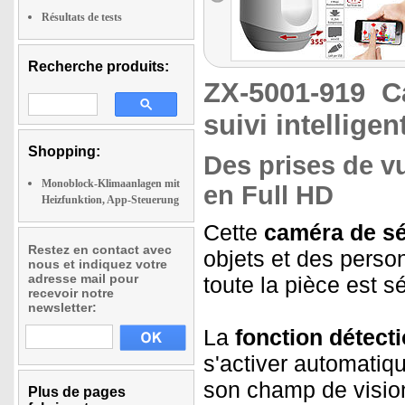
Résultats de tests
Recherche produits:
ZX-5001-919
C
suivi intellige
Shopping:
Des prises de 
Monoblock-Klimaanlagen mit
en Full HD
Heizfunktion, App-Steuerung
Cette
caméra de sé
Restez en contact avec
objets et des perso
nous et indiquez votre
adresse mail pour
toute la pièce est s
recevoir notre
newsletter:
La
fonction détec
s'activer automati
son champ de vision
Plus de pages