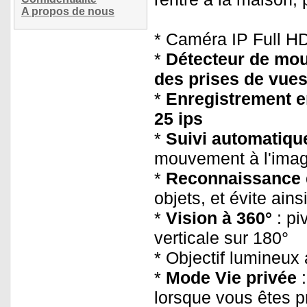
A propos de nous
* Caméra IP Full H
*
Détecteur de mo
des prises de vue
*
Enregistrement e
25 ips
*
Suivi automatiqu
mouvement à l'ima
*
Reconnaissance 
objets, et évite ains
*
Vision à 360°
: pi
verticale sur 180°
* Objectif lumineux
*
Mode Vie privée
:
lorsque vous êtes p