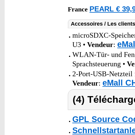
PEARL € 39,9
France
Accessoires / Les client
microSDXC-Speicherk
eMal
U3 •
Vendeur
:
WLAN-Tür- und Fenst
Sprachsteuerung •
Ve
2-Port-USB-Netzteil 
eMall C
Vendeur
:
(4) Télécharg
GPL Source Co
Schnellstartanl