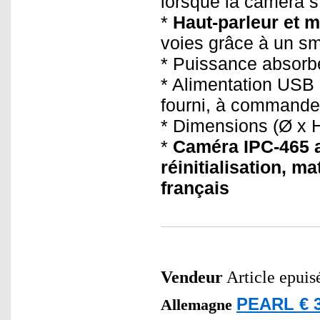
lorsque la caméra s'
*
Haut-parleur et 
voies grâce à un sma
* Puissance absorb
* Alimentation USB
fourni, à commande
* Dimensions (Ø x H
*
Caméra IPC-465 a
réinitialisation, 
français
Vendeur
Article epuis
PEARL € 3
Allemagne