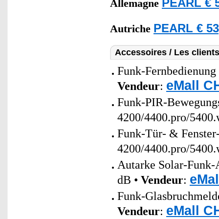
PEARL € 5
Allemagne
PEARL € 53
Autriche
Accessoires / Les client
Funk-Fernbedienung 
eMall C
Vendeur
:
Funk-PIR-Bewegungs
4200/4400.pro/5400.
Funk-Tür- & Fenster
4200/4400.pro/5400.
Autarke Solar-Funk-
eMal
dB •
Vendeur
:
Funk-Glasbruchmelde
eMall C
Vendeur
: