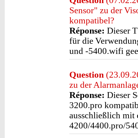
Question
(07.02.20
Sensor" zu der V
kompatibel?
Réponse:
Dieser Tü
für die Verwendu
und -5400.wifi gee
Question
(23.09.2
zu der Alarmanla
Réponse:
Dieser S
3200.pro kompatib
ausschließlich mi
4200/4400.pro/540