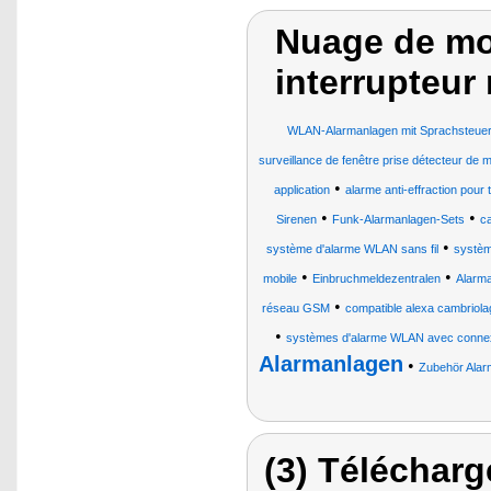
Nuage de mot
interrupteur
WLAN-Alarmanlagen mit Sprachsteue
surveillance de fenêtre prise détecteur de
•
application
alarme anti-effraction pour
•
•
Sirenen
Funk-Alarmanlagen-Sets
c
•
système d'alarme WLAN sans fil
systèm
•
•
mobile
Einbruchmeldezentralen
Alarm
•
réseau GSM
compatible alexa cambriola
•
systèmes d'alarme WLAN avec conne
Alarmanlagen
•
Zubehör Alarm
(3) Télécharg