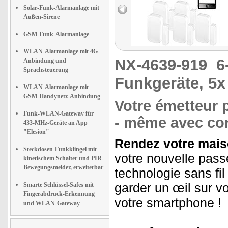
Solar-Funk-Alarmanlage mit
Außen-Sirene
GSM-Funk-Alarmanlage
WLAN-Alarmanlage mit 4G-
NX-4639-919
6
Anbindung und
Sprachsteuerung
Funkgeräte, 5x
WLAN-Alarmanlage mit
GSM-Handynetz-Anbindung
Votre émetteur 
Funk-WLAN-Gateway für
- même avec con
433-MHz-Geräte an App
"Elesion"
Rendez votre maison
Steckdosen-Funkklingel mit
votre nouvelle passe
kinetischem Schalter und PIR-
Bewegungsmelder, erweiterbar
technologie sans fi
garder un œil sur v
Smarte Schlüssel-Safes mit
Fingerabdruck-Erkennung
votre smartphone !
und WLAN-Gateway