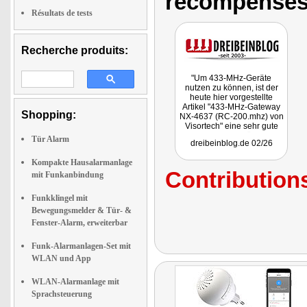
récompenses
Résultats de tests
Recherche produits:
"Um 433-MHz-Geräte
nutzen zu können, ist der
heute hier vorgestellte
Artikel "433-MHz-Gateway
Shopping:
NX-4637 (RC-200.mhz) von
Visortech" eine sehr gute
und vor allem günstige
Tür Alarm
dreibeinblog.de 02/26
Sache."
Kompakte Hausalarmanlage
Contributions
mit Funkanbindung
Funkklingel mit
Bewegungsmelder & Tür- &
Fenster-Alarm, erweiterbar
Funk-Alarmanlagen-Set mit
WLAN und App
WLAN-Alarmanlage mit
Sprachsteuerung