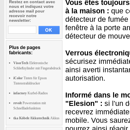
Vous êtes toujour
Restez en contact avec
nous et indiquez votre
à la maison :
que ce
adresse mail pour
recevoir notre
détecteur de fumée 
newsletter:
fenêtre à la porte ar
détecteur de mouvem
Plus de pages
Verrous électroniq
fabricants:
sécurisez immédiate
VisorTech
Elektronische
ainsi averti instant
Schließzylinder mit Fingerabdruck
autorisation.
iColor
Tinten für Epson
Tintenstrahldrucker
Informé dans le mon
infactory
Kurbel-Radios
"Elesion" :
si l'un 
revolt
Powerstation mit
Schnellladefunktion
recevrez immédiatem
tka Köbele Akkutechnik
Akkus
mobile. Vous saurez 
pourrez ainsi réagi