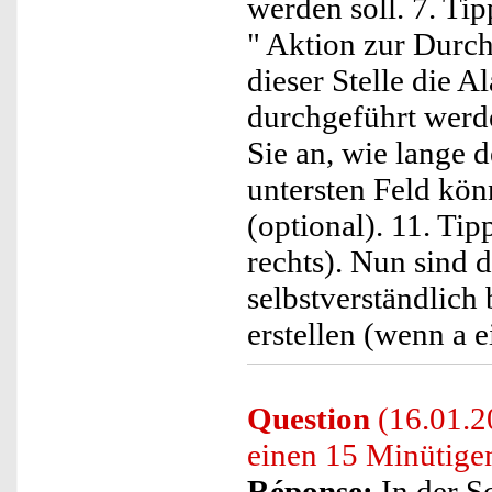
werden soll. 7. Tip
" Aktion zur Durc
dieser Stelle die A
durchgeführt werde
Sie an, wie lange 
untersten Feld kön
(optional). 11. Ti
rechts). Nun sind 
selbstverständlich
erstellen (wenn a e
Question
(16.01.2
einen 15 Minütig
Réponse:
In der S