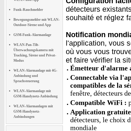
Configuration facile
détecteurs existants
Funk-Rauchmelder
souhaité et réglez f
Bewegungsmelder mit WLAN-
Outdoor-Sirene und App
Notification mondia
GSM-Funk-Alarmanlage
l'application, vous
WLAN-Pan-Tilt-
où vous vous trouve
Überwachungskamera mit
Tracking, Sirene und Privat-
et faire vérifier la 
Modus
Émetteur d'alarme a
WLAN-Alarmanlage mit 4G-
Anbindung und
Connectable via l'ap
Sprachsteuerung
compatibles de la s
WLAN-Alarmanlage mit
fenêtre, détecteurs d
GSM-Handynetz-Anbindung
Compatible WiFi :
p
WLAN-Alarmanlagen mit
Application gratuit
GSM-Handynetz-
Anbindungen
détecteurs, le choix d
mondiale