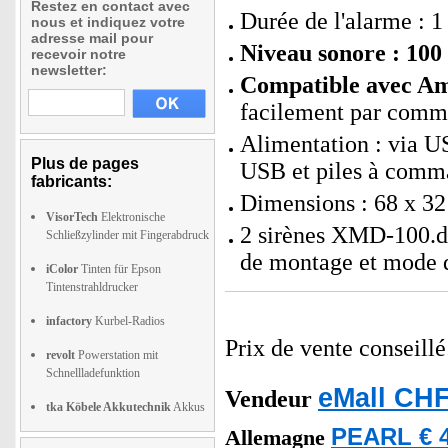
Restez en contact avec
Durée de l'alarme : 1
nous et indiquez votre
adresse mail pour
Niveau sonore : 100
recevoir notre
newsletter:
Compatible avec Ama
facilement par comm
Alimentation : via U
Plus de pages
USB et piles à comm
fabricants:
Dimensions : 68 x 32
VisorTech
Elektronische
2 sirènes XMD-100.dB
Schließzylinder mit Fingerabdruck
de montage et mode d
iColor
Tinten für Epson
Tintenstrahldrucker
infactory
Kurbel-Radios
Prix de vente conseill
revolt
Powerstation mit
Schnellladefunktion
eMall CHF
Vendeur
tka Köbele Akkutechnik
Akkus
PEARL € 4
Allemagne