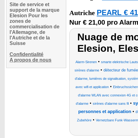
Site de service et
support de la marque
PEARL € 41
Autriche
Elesion Pour les
zones de
Nur € 21,00 pro Alarm
commercialisation de
l'Allemagne, de
Nuage de mot
l'Autriche et de la
Suisse
Elesion, Ele
Confidentialité
A propos de nous
•
Alarm-Sirenen
smarte elektrische Laut
•
détecteur de fumée
sirènes d'alarme
d'alarme, lumières de signalisation, systèm
•
avec wifi et application
Einbruchssicher
d'alarme WLAN avec connexion 4G et 
•
•
sy
d'alarme
sirènes d'alarme sans fil
•
personnes et application
d
•
Zubehöre
Vernetzbare Funk-Wasserme