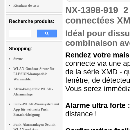
Résultats de tests
NX-1398-919
2
connectées XM
Recherche produits:
Idéal pour diss
combinaison ave
Shopping:
Rendez votre maiso
Sirene
connecte via une ap
WLAN-Outdoor-Sirene für
de la série XMD - qu
ELESION-kompatible
fenêtre, de détecte
Warnmelder
Vous serez immédia
Alexa-kompatible WLAN-
Alarmanlage
Alarme ultra forte :
Funk-WLAN-Warnsystem mit
App für weltweite Push-
distance !
Benachrichtigung
Funk-Alarmanlagen-Set mit
WLAN und App