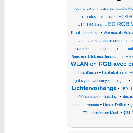
guirlande lumineuse compatible Al
guirlandes lumineuses LED RGB
lumineuse LED RGB Wi
•
Drahtlichterketten
Weihnachts-Bele
câble, alimentation intérieure, dé
contrôleur de musique bruit android
Sensoren blinkende Innenräume Mikr
WLAN en RGB avec con
•
Lichtschläuche
Lichterketten mit M
•
galaxy huawei sony xperia lg htc
Lichtervorhänge
•
LED Lic
•
télécommandes leds tuya
décor
•
•
contrôles vocaux
Lichter-Drähte
g
gui
•
LED Lichterketten Musik