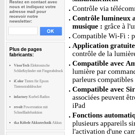
Restez en contact avec
nous et indiquez votre
Contrôle via télécom
adresse mail pour
recevoir notre
Contrôle lumineux a
newsletter:
musique :
grâce à l'
Compatible Wi-Fi : 
Application gratui
Plus de pages
contrôle de la lumièr
fabricants:
Compatible avec Ama
VisorTech
Elektronische
lumière par command
Schließzylinder mit Fingerabdruck
parleurs compatibles
iColor
Tinten für Epson
Tintenstrahldrucker
Compatible avec Sir
associées peuvent êtr
infactory
Kurbel-Radios
iPad
revolt
Powerstation mit
Schnellladefunktion
Fonctions automati
plusieurs appareils s
tka Köbele Akkutechnik
Akkus
l'activation d'une cam