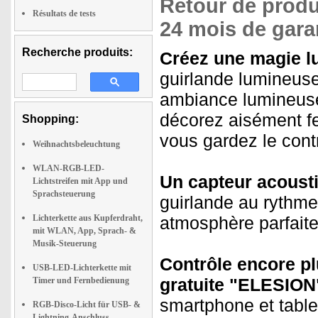
Retour de produi
Résultats de tests
24 mois de garan
Recherche produits:
Créez une magie l
guirlande lumineuse 
ambiance lumineuse
décorez aisément f
Shopping:
vous gardez le cont
Weihnachtsbeleuchtung
WLAN-RGB-LED-
Un capteur acoust
Lichtstreifen mit App und
Sprachsteuerung
guirlande au rythme
Lichterkette aus Kupferdraht,
atmosphère parfaite
mit WLAN, App, Sprach- &
Musik-Steuerung
Contrôle encore pl
USB-LED-Lichterkette mit
gratuite "ELESION"
Timer und Fernbedienung
smartphone et table
RGB-Disco-Licht für USB- &
Lightning-Anschluss