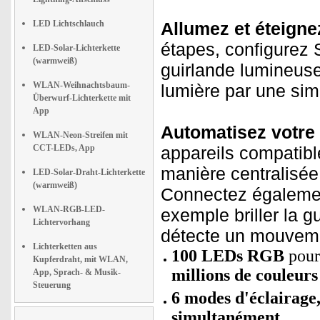
LED Lichtschlauch
Allumez et éteign
étapes, configurez S
LED-Solar-Lichterkette
(warmweiß)
guirlande lumineuse
WLAN-Weihnachtsbaum-
lumière par une si
Überwurf-Lichterkette mit
App
Automatisez votre 
WLAN-Neon-Streifen mit
CCT-LEDs, App
appareils compatible
manière centralisée
LED-Solar-Draht-Lichterkette
(warmweiß)
Connectez également
WLAN-RGB-LED-
exemple briller la g
Lichtervorhang
détecte un mouvem
Lichterketten aus
100 LEDs RGB
pour
Kupferdraht, mit WLAN,
millions de couleurs
App, Sprach- & Musik-
Steuerung
6 modes d'éclairage,
simultanément