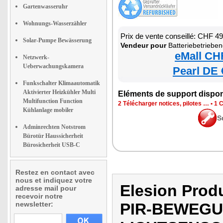
Gartenwasseruhr
Wohnungs-Wasserzähler
Prix de vente conseillé: CHF 4
Solar-Pumpe Bewässerung
Vendeur pour
Batteriebetriebener PIR-Bewegungs
eMall CH
Netzwerk-
Ueberwachungskamera
Pearl DE 
Funkschalter Klimaautomatik
Aktivierter Heizkühler Multi
Eléments de support dispon
Multifunction Function
2 Télécharger notices, pilotes …
•
1 C
Kühlanlage mobiler
S
Adminrechten Notstrom
Bürotür Haussicherheit
Bürosicherheit USB-C
Restez en contact avec
nous et indiquez votre
Elesion Pro
adresse mail pour
recevoir notre
newsletter:
PIR-BEWEG