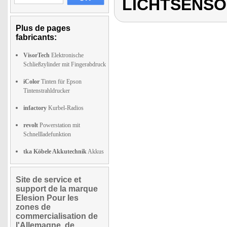
LICHTSENSO
Plus de pages
fabricants:
VisorTech
Elektronische
Schließzylinder mit Fingerabdruck
iColor
Tinten für Epson
Tintenstrahldrucker
infactory
Kurbel-Radios
revolt
Powerstation mit
Schnellladefunktion
tka Köbele Akkutechnik
Akkus
Site de service et
support de la marque
Elesion Pour les
zones de
commercialisation de
l'Allemagne, de