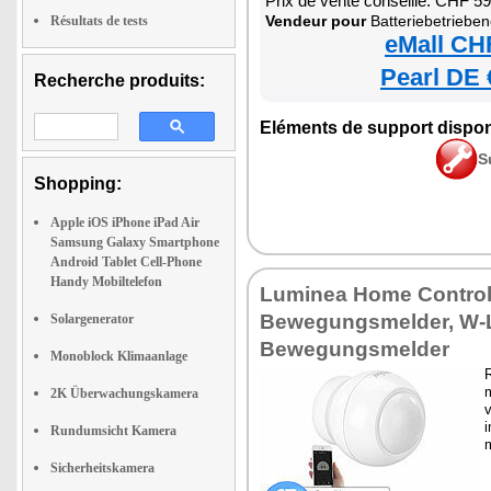
Prix de vente conseillé: CHF 5
Vendeur pour
Batteriebetriebener PIR-Bewegungs
Résultats de tests
eMall CH
Pearl DE 
Recherche produits:
Eléments de support dispon
S
Shopping:
Apple iOS iPhone iPad Air
Samsung Galaxy Smartphone
Android Tablet Cell-Phone
Handy Mobiltelefon
Luminea Home Contro
Bewegungsmelder, W-
Solargenerator
Bewegungsmelder
Monoblock Klimaanlage
2K Überwachungskamera
v
i
Rundumsicht Kamera
m
Sicherheitskamera