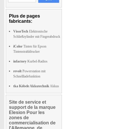
Plus de pages
fabricants:
VisorTech
Elektronische
Schließzylinder mit Fingerabdruck
iColor
Tinten für Epson
Tintenstrahldrucker
infactory
Kurbel-Radios
revolt
Powerstation mit
Schnellladefunktion
tka Köbele Akkutechnik
Akkus
Site de service et
support de la marque
Elesion Pour les
zones de
commercialisation de
l'Allemagne, de