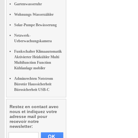
Gartenwasseruhr
Wohnungs-Wasserzähler
Solar-Pumpe Bewässerung
Netzwerk-
Ueberwachungskamera
Funkschalter Klimaautomatik
Aktivierter Heizkühler Multi
Multifunction Function
Kühlanlage mobiler
Adminrechten Notstrom
Bürotür Haussicherheit
Bürosicherheit USB-C
Restez en contact avec
nous et indiquez votre
adresse mail pour
recevoir notre
newsletter: