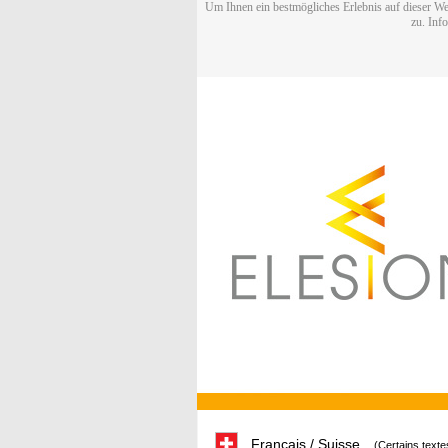
Um Ihnen ein bestmögliches Erlebnis auf dieser We
zu. Inf
Français / Suisse
(Certains texte