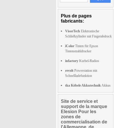
Plus de pages
fabricants:
VisorTech
Elektronische
Schließzylinder mit Fingerabdruck
iColor
Tinten für Epson
Tintenstrahldrucker
infactory
Kurbel-Radios
revolt
Powerstation mit
Schnellladefunktion
tka Köbele Akkutechnik
Akkus
Site de service et
support de la marque
Elesion Pour les
zones de
commercialisation de
l'Allemagne, de