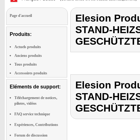
Elesion Pro
Page d'accueil
STAND-HEIZ
Produits:
GESCHÜTZT
Actuels produits
Anciens produits
Tous produits
Accessoires produits
Elesion Pro
Eléments de support:
STAND-HEIZ
Téléchargement de notices,
pilotes, vidéos
GESCHÜTZT
FAQ service technique
Expériences, Contributions
Forum de discussion