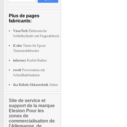
Plus de pages
fabricants:
VisorTech
Elektronische
Schließzylinder mit Fingerabdruck
iColor
Tinten für Epson
Tintenstrahldrucker
infactory
Kurbel-Radios
revolt
Powerstation mit
Schnellladefunktion
tka Köbele Akkutechnik
Akkus
Site de service et
support de la marque
Elesion Pour les
zones de
commercialisation de
l'Allemagne, de