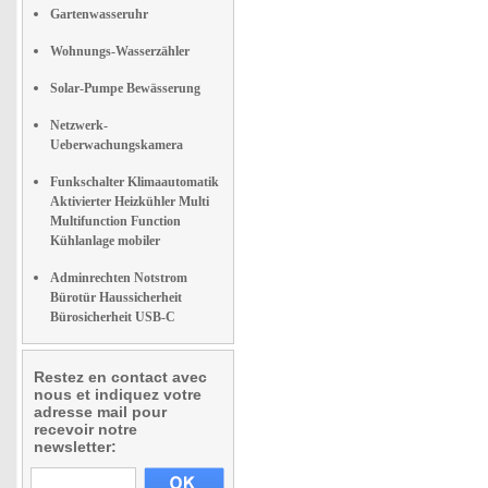
Gartenwasseruhr
Wohnungs-Wasserzähler
Solar-Pumpe Bewässerung
Netzwerk-
Ueberwachungskamera
Funkschalter Klimaautomatik
Aktivierter Heizkühler Multi
Multifunction Function
Kühlanlage mobiler
Adminrechten Notstrom
Bürotür Haussicherheit
Bürosicherheit USB-C
Restez en contact avec
nous et indiquez votre
adresse mail pour
recevoir notre
newsletter: