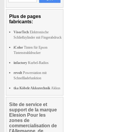
Plus de pages
fabricants:
VisorTech
Elektronische
Schließzylinder mit Fingerabdruck
iColor
Tinten für Epson
Tintenstrahldrucker
infactory
Kurbel-Radios
revolt
Powerstation mit
Schnellladefunktion
tka Köbele Akkutechnik
Akkus
Site de service et
support de la marque
Elesion Pour les
zones de
commercialisation de
l'Allemagne, de