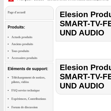
Elesion Pro
Page d'accueil
SMART-TV-F
Produits:
UND AUDIO
Actuels produits
Anciens produits
Tous produits
Accessoires produits
Elesion Pro
Eléments de support:
SMART-TV-F
Téléchargement de notices,
pilotes, vidéos
UND AUDIO
FAQ service technique
Expériences, Contributions
Forum de discussion