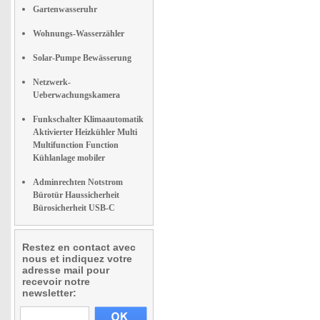
Gartenwasseruhr
Wohnungs-Wasserzähler
Solar-Pumpe Bewässerung
Netzwerk-
Ueberwachungskamera
Funkschalter Klimaautomatik
Aktivierter Heizkühler Multi
Multifunction Function
Kühlanlage mobiler
Adminrechten Notstrom
Bürotür Haussicherheit
Bürosicherheit USB-C
Restez en contact avec
nous et indiquez votre
adresse mail pour
recevoir notre
newsletter: