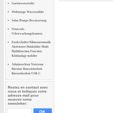
Gartenwasseruhr
Wohnungs-Wasserzähler
Solar-Pumpe Bewässerung
Netzwerk-
Ueberwachungskamera
Funkschalter Klimaautomatik
Aktivierter Heizkühler Multi
Multifunction Function
Kühlanlage mobiler
Adminrechten Notstrom
Bürotür Haussicherheit
Bürosicherheit USB-C
Restez en contact avec
nous et indiquez votre
adresse mail pour
recevoir notre
newsletter: