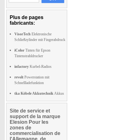
Plus de pages
fabricants:
VisorTech
Elektronische
Schließzylinder mit Fingerabdruck
iColor
Tinten für Epson
Tintenstrahldrucker
infactory
Kurbel-Radios
revolt
Powerstation mit
Schnellladefunktion
tka Köbele Akkutechnik
Akkus
Site de service et
support de la marque
Elesion Pour les
zones de
commercialisation de
l'Allemagne, de