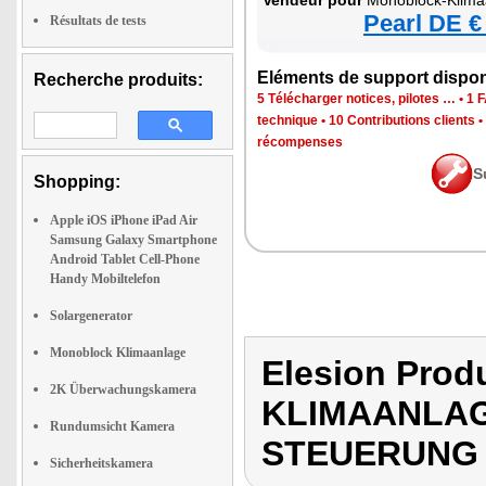
Vendeur pour
Monoblock-Klimaanlage mit He
Pearl DE €
Résultats de tests
Eléments de support dispon
Recherche produits:
5 Télécharger notices, pilotes …
•
1 
technique
•
10 Contributions clients
•
récompenses
S
Shopping:
Apple iOS iPhone iPad Air
Samsung Galaxy Smartphone
Android Tablet Cell-Phone
Handy Mobiltelefon
Solargenerator
Monoblock Klimaanlage
Elesion Pro
2K Überwachungskamera
KLIMAANLAG
Rundumsicht Kamera
STEUERUNG
Sicherheitskamera