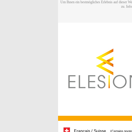
Um Ihnen ein bestmögliches Erlebnis auf dieser We
zu. Inf
Français / Suisse
(Certains texte