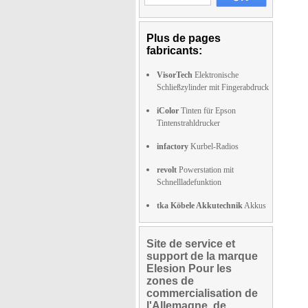
Plus de pages
fabricants:
VisorTech
Elektronische
Schließzylinder mit Fingerabdruck
iColor
Tinten für Epson
Tintenstrahldrucker
infactory
Kurbel-Radios
revolt
Powerstation mit
Schnellladefunktion
tka Köbele Akkutechnik
Akkus
Site de service et
support de la marque
Elesion Pour les
zones de
commercialisation de
l'Allemagne, de