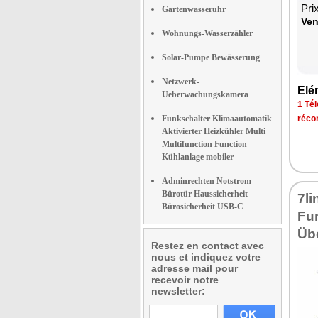
Pri
Gartenwasseruhr
Ven
Wohnungs-Wasserzähler
Solar-Pumpe Bewässerung
Netzwerk-
Elé
Ueberwachungskamera
1 Tél
Funkschalter Klimaautomatik
réco
Aktivierter Heizkühler Multi
Multifunction Function
Kühlanlage mobiler
Adminrechten Notstrom
Bürotür Haussicherheit
7l
Bürosicherheit USB-C
Fu
Üb
Restez en contact avec
nous et indiquez votre
adresse mail pour
recevoir notre
newsletter: