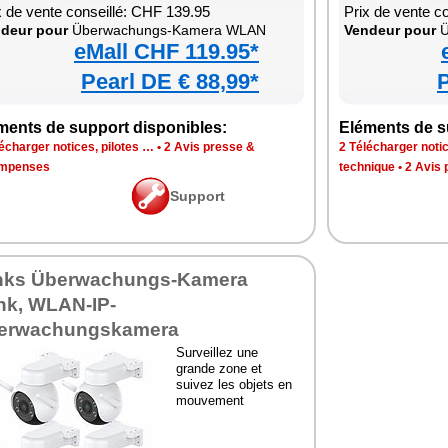
x de vente conseillé: CHF 139.95
Prix de vente c
deur pour
Überwachungs-Kamera WLAN
Vendeur pour
Ü
eMall CHF 119.95*
Pearl DE € 88,99*
P
ments de support disponibles:
Eléments de s
écharger notices, pilotes …
•
2 Avis presse &
2 Télécharger notic
mpenses
technique
•
2 Avis
Support
inks Überwachungs-Kamera
nk, WLAN-IP-
erwachungskamera
Surveillez une
grande zone et
suivez les objets en
mouvement