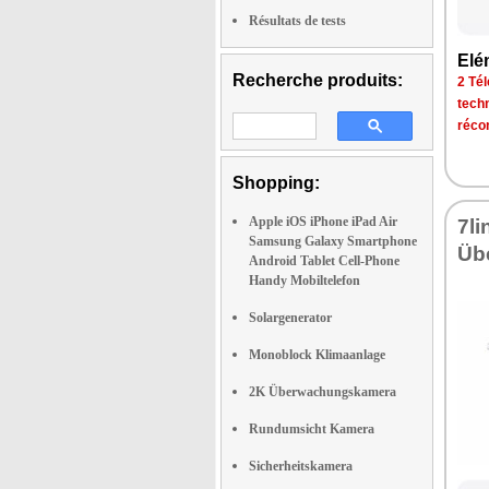
Résultats de tests
Elé
Recherche produits:
2 Tél
tech
réco
Shopping:
Apple iOS iPhone iPad Air
7l
Samsung Galaxy Smartphone
Üb
Android Tablet Cell-Phone
Handy Mobiltelefon
Solargenerator
Monoblock Klimaanlage
2K Überwachungskamera
Rundumsicht Kamera
Sicherheitskamera