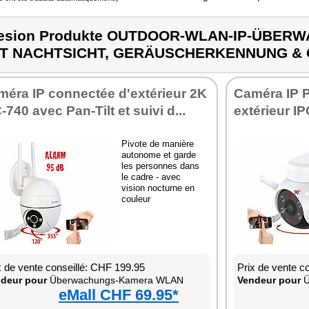
lesion Produkte OUTDOOR-WLAN-IP-ÜBE
IT NACHTSICHT, GERÄUSCHERKENNUNG & 
méra IP connectée d'extérieur 2K
Caméra IP P
-740 avec Pan-Tilt et suivi d...
extérieur I
Pivote de manière
autonome et garde
les personnes dans
le cadre - avec
vision nocturne en
couleur
x de vente conseillé: CHF 199.95
Prix de vente c
deur pour
Überwachungs-Kamera WLAN
Vendeur pour
Ü
eMall CHF 69.95*