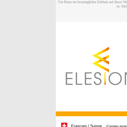
Um Ihnen ein bestmögliches Erlebnis auf dieser We
zu. Inf
Français / Suisse
(Certains texte