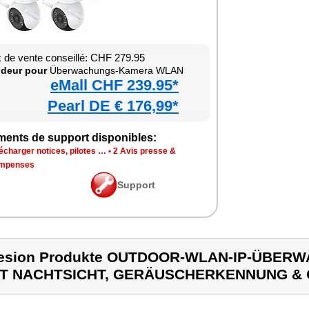
x de vente conseillé: CHF 279.95
deur pour
Überwachungs-Kamera WLAN
eMall CHF 239.95*
Pearl DE € 176,99*
ments de support disponibles:
écharger notices, pilotes …
•
2 Avis presse &
mpenses
Support
lesion Produkte OUTDOOR-WLAN-IP-ÜBE
IT NACHTSICHT, GERÄUSCHERKENNUNG & 