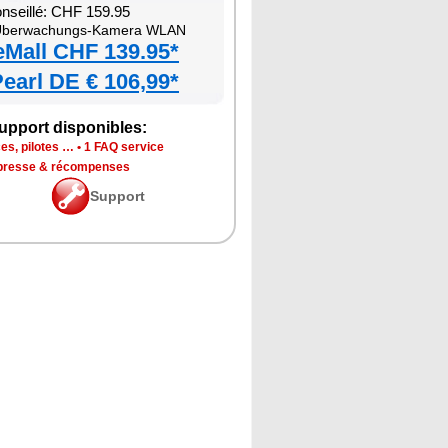
onseillé: CHF 159.95
berwachungs-Kamera WLAN
eMall CHF 139.95*
earl DE € 106,99*
upport disponibles:
es, pilotes …
•
1 FAQ service
 presse & récompenses
Support