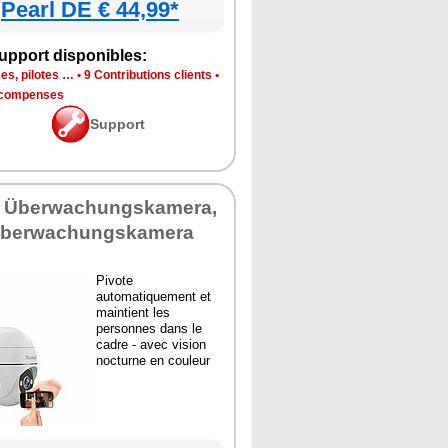
Pearl DE € 44,99*
upport disponibles:
es, pilotes …
•
9 Contributions clients
•
écompenses
Support
s Überwachungskamera,
berwachungskamera
Pivote
automatiquement et
maintient les
personnes dans le
cadre - avec vision
nocturne en couleur