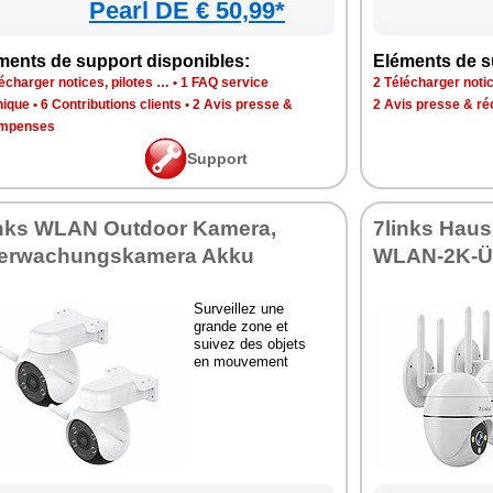
Pearl DE € 50,99*
ments de support disponibles:
Eléments de s
écharger notices, pilotes …
•
1 FAQ service
2 Télécharger notic
nique
•
6 Contributions clients
•
2 Avis presse &
2 Avis presse & r
mpenses
Support
inks WLAN Outdoor Kamera,
7links Hau
erwachungskamera Akku
WLAN-2K-Ü
Surveillez une
grande zone et
suivez des objets
en mouvement