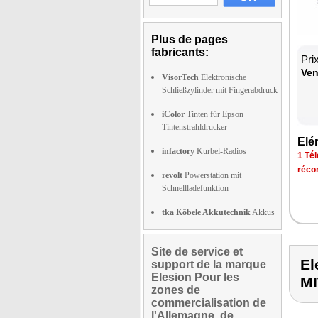
Plus de pages
fabricants:
Pri
Ven
VisorTech
Elektronische
Schließzylinder mit Fingerabdruck
iColor
Tinten für Epson
Tintenstrahldrucker
Elé
infactory
Kurbel-Radios
1 Tél
réco
revolt
Powerstation mit
Schnellladefunktion
tka Köbele Akkutechnik
Akkus
Site de service et
E
support de la marque
Elesion Pour les
M
zones de
commercialisation de
l'Allemagne, de