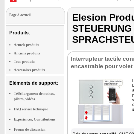
Elesion Pro
Page d'accueil
STEUERUNG 
Produits:
SPRACHSTE
Actuels produits
Anciens produits
Interrupteur tactile co
Tous produits
encastrable pour volet 
Accessoires produits
L
Eléments de support:
a
Téléchargement de notices,
p
pilotes, vidéos
v
é
FAQ service technique
s
Expériences, Contributions
Forum de discussion