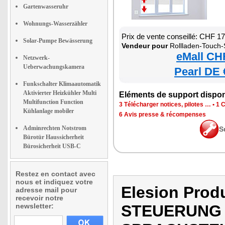
Gartenwasseruhr
Wohnungs-Wasserzähler
Prix de vente conseillé: CHF 1
Solar-Pumpe Bewässerung
Vendeur pour
Rollladen-Touch-Steuerung mit 
eMall CH
Netzwerk-
Ueberwachungskamera
Pearl DE 
Funkschalter Klimaautomatik
Aktivierter Heizkühler Multi
Eléments de support dispon
Multifunction Function
3 Télécharger notices, pilotes …
•
1 C
Kühlanlage mobiler
6 Avis presse & récompenses
Adminrechten Notstrom
S
Bürotür Haussicherheit
Bürosicherheit USB-C
Restez en contact avec
nous et indiquez votre
Elesion Pro
adresse mail pour
recevoir notre
newsletter:
STEUERUNG 