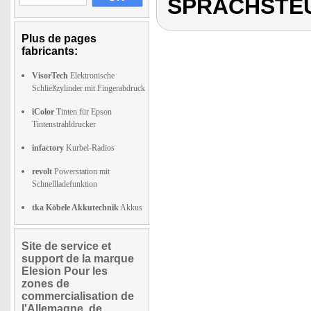
SPRACHSTE
Plus de pages
fabricants:
VisorTech
Elektronische
Schließzylinder mit Fingerabdruck
iColor
Tinten für Epson
Tintenstrahldrucker
infactory
Kurbel-Radios
revolt
Powerstation mit
Schnellladefunktion
tka Köbele Akkutechnik
Akkus
Site de service et
support de la marque
Elesion Pour les
zones de
commercialisation de
l'Allemagne, de