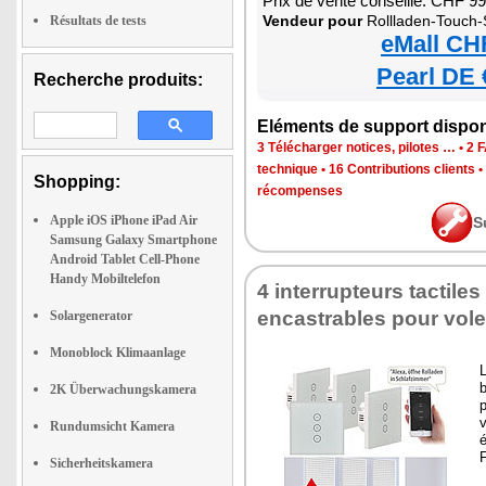
Prix de vente conseillé: CHF 9
Vendeur pour
Rollladen-Touch-Steuerung mit 
Résultats de tests
eMall CH
Pearl DE 
Recherche produits:
Eléments de support dispon
3 Télécharger notices, pilotes …
•
2 
technique
•
16 Contributions clients
•
Shopping:
récompenses
Apple iOS iPhone iPad Air
S
Samsung Galaxy Smartphone
Android Tablet Cell-Phone
Handy Mobiltelefon
4 interrupteurs tactile
encastrables pour volets
Solargenerator
Monoblock Klimaanlage
L
b
2K Überwachungskamera
p
v
Rundumsicht Kamera
é
F
Sicherheitskamera