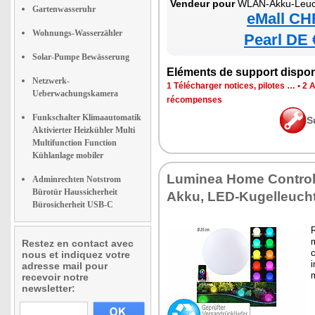
Vendeur pour
WLAN-Akku-Leuc
Gartenwasseruhr
eMall CH
Wohnungs-Wasserzähler
Pearl DE 
Solar-Pumpe Bewässerung
Eléments de support dispon
Netzwerk-
1 Télécharger notices, pilotes …
•
2 
Ueberwachungskamera
récompenses
Funkschalter Klimaautomatik
S
Aktivierter Heizkühler Multi
Multifunction Function
Kühlanlage mobiler
Luminea Home Contro
Adminrechten Notstrom
Bürotür Haussicherheit
Akku, LED-Kugelleuch
Bürosicherheit USB-C
Restez en contact avec
c
nous et indiquez votre
i
adresse mail pour
m
recevoir notre
newsletter: