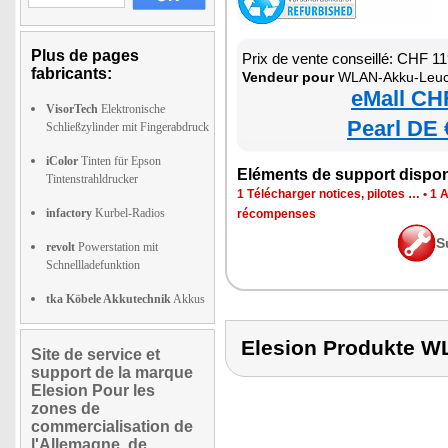
Plus de pages
Prix de vente conseillé: CHF 1
fabricants:
Vendeur pour
WLAN-Akku-Leuc
eMall CH
VisorTech
Elektronische
Pearl DE 
Schließzylinder mit Fingerabdruck
iColor
Tinten für Epson
Eléments de support dispon
Tintenstrahldrucker
1 Télécharger notices, pilotes …
•
1 
infactory
Kurbel-Radios
récompenses
S
revolt
Powerstation mit
Schnellladefunktion
tka Köbele Akkutechnik
Akkus
Elesion Produkte
Site de service et
support de la marque
Elesion Pour les
zones de
commercialisation de
l'Allemagne, de