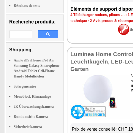
Résultats de tests
Eléments de support dispon
4 Télécharger notices, pilotes …
•
1 
technique
•
2 Avis presse & récomp
Recherche produits:
S
Shopping:
Luminea Home Contro
Apple iOS iPhone iPad Air
Leuchtkugeln, LED-Le
Samsung Galaxy Smartphone
Garten
Android Tablet Cell-Phone
V
Handy Mobiltelefon
v
i
Solargenerator
m
Monoblock Klimaanlage
2K Überwachungskamera
Rundumsicht Kamera
Sicherheitskamera
Prix de vente conseillé: CHF 1