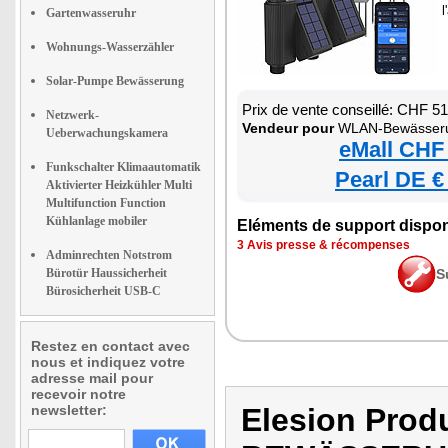
l
Gartenwasseruhr
Wohnungs-Wasserzähler
Solar-Pumpe Bewässerung
Prix de vente conseillé: CHF 5
Netzwerk-
Vendeur pour
WLAN-Bewässerungscomputer mit App, integ
Ueberwachungskamera
eMall CHF
Funkschalter Klimaautomatik
Pearl DE €
Aktivierter Heizkühler Multi
Multifunction Function
Kühlanlage mobiler
Eléments de support dispon
3 Avis presse & récompenses
Adminrechten Notstrom
Bürotür Haussicherheit
S
Bürosicherheit USB-C
Restez en contact avec
nous et indiquez votre
adresse mail pour
recevoir notre
newsletter:
Elesion Pro