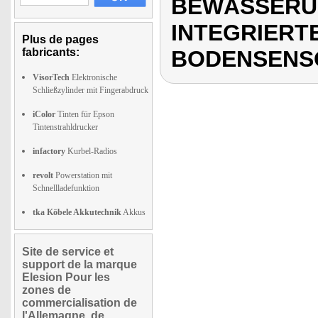
BEWÄSSERU
INTEGRIERT
Plus de pages
fabricants:
BODENSENS
VisorTech
Elektronische
Schließzylinder mit Fingerabdruck
iColor
Tinten für Epson
Tintenstrahldrucker
infactory
Kurbel-Radios
revolt
Powerstation mit
Schnellladefunktion
tka Köbele Akkutechnik
Akkus
Site de service et
support de la marque
Elesion Pour les
zones de
commercialisation de
l'Allemagne, de