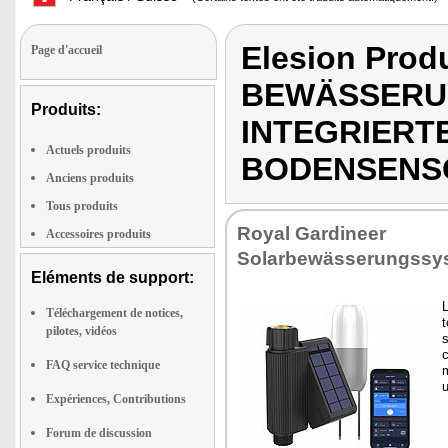
Elesion Pro
Page d'accueil
BEWÄSSERU
Produits:
INTEGRIERT
Actuels produits
BODENSENS
Anciens produits
Tous produits
Royal Gardineer
Accessoires produits
Solarbewässerungssy
Eléments de support:
L
Téléchargement de notices,
pilotes, vidéos
s
c
FAQ service technique
m
u
Expériences, Contributions
Forum de discussion