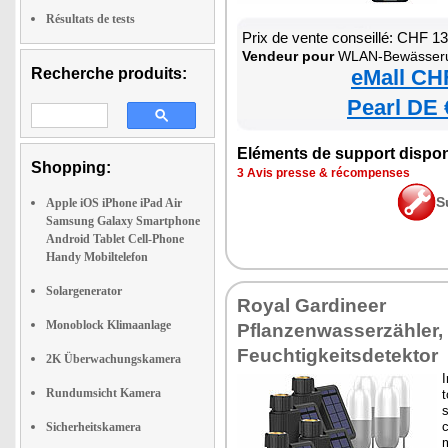
Résultats de tests
Prix de vente conseillé: CHF 1
Vendeur pour
WLAN-Bewässerungscomputer mit App, integ
Recherche produits:
eMall CH
Pearl DE 
Eléments de support dispon
Shopping:
3 Avis presse & récompenses
S
Apple iOS iPhone iPad Air
Samsung Galaxy Smartphone
Android Tablet Cell-Phone
Handy Mobiltelefon
Solargenerator
Royal Gardineer
Monoblock Klimaanlage
Pflanzenwasserzähler, 
Feuchtigkeitsdetektor
2K Überwachungskamera
I
Rundumsicht Kamera
s
c
Sicherheitskamera
m