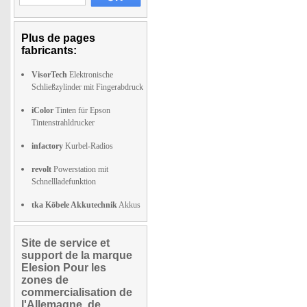
Plus de pages
fabricants:
VisorTech
Elektronische
Schließzylinder mit Fingerabdruck
iColor
Tinten für Epson
Tintenstrahldrucker
infactory
Kurbel-Radios
revolt
Powerstation mit
Schnellladefunktion
tka Köbele Akkutechnik
Akkus
Site de service et
support de la marque
Elesion Pour les
zones de
commercialisation de
l'Allemagne, de