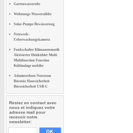
Gartenwasseruhr
Wohnungs-Wasserzähler
Solar-Pumpe Bewässerung
Netzwerk-
Ueberwachungskamera
Funkschalter Klimaautomatik
Aktivierter Heizkühler Multi
Multifunction Function
Kühlanlage mobiler
Adminrechten Notstrom
Bürotür Haussicherheit
Bürosicherheit USB-C
Restez en contact avec
nous et indiquez votre
adresse mail pour
recevoir notre
newsletter: