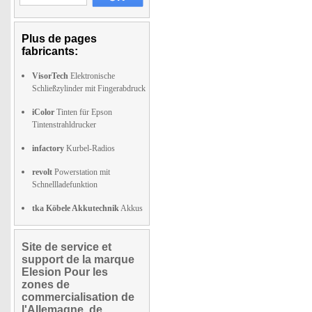
Plus de pages
fabricants:
VisorTech
Elektronische
Schließzylinder mit Fingerabdruck
iColor
Tinten für Epson
Tintenstrahldrucker
infactory
Kurbel-Radios
revolt
Powerstation mit
Schnellladefunktion
tka Köbele Akkutechnik
Akkus
Site de service et
support de la marque
Elesion Pour les
zones de
commercialisation de
l'Allemagne, de