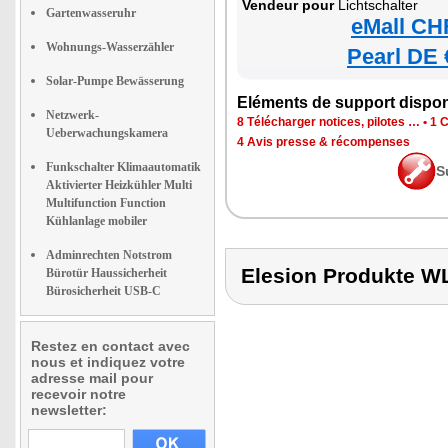
Vendeur pour
Lichtschalter
Gartenwasseruhr
eMall CH
Wohnungs-Wasserzähler
Pearl DE 
Solar-Pumpe Bewässerung
Eléments de support dispon
Netzwerk-
8 Télécharger notices, pilotes …
•
1 C
Ueberwachungskamera
4 Avis presse & récompenses
Funkschalter Klimaautomatik
S
Aktivierter Heizkühler Multi
Multifunction Function
Kühlanlage mobiler
Adminrechten Notstrom
Elesion Produkte 
Bürotür Haussicherheit
Bürosicherheit USB-C
Restez en contact avec
nous et indiquez votre
adresse mail pour
recevoir notre
newsletter: