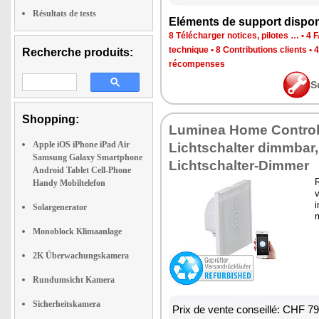
Résultats de tests
Eléments de support dispon
8 Télécharger notices, pilotes …
•
4 
technique
•
8 Contributions clients
•
4
Recherche produits:
récompenses
S
Shopping:
Luminea Home Contro
Apple iOS iPhone iPad Air
Lichtschalter dimmbar
Samsung Galaxy Smartphone
Lichtschalter-Dimmer
Android Tablet Cell-Phone
R
Handy Mobiltelefon
v
i
Solargenerator
m
Monoblock Klimaanlage
2K Überwachungskamera
Rundumsicht Kamera
Sicherheitskamera
Prix de vente conseillé: CHF 7