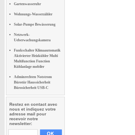
Gartenwasseruhr
Wohnungs-Wasserzähler
Solar-Pumpe Bewässerung
Netzwerk-
Ueberwachungskamera
Funkschalter Klimaautomatik
Aktivierter Heizkühler Multi
Multifunction Function
Kühlanlage mobiler
Adminrechten Notstrom
Bürotür Haussicherheit
Bürosicherheit USB-C
Restez en contact avec
nous et indiquez votre
adresse mail pour
recevoir notre
newsletter: