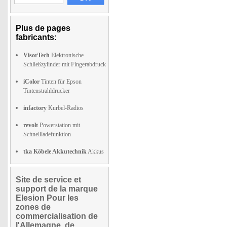
Plus de pages
fabricants:
VisorTech
Elektronische
Schließzylinder mit Fingerabdruck
iColor
Tinten für Epson
Tintenstrahldrucker
infactory
Kurbel-Radios
revolt
Powerstation mit
Schnellladefunktion
tka Köbele Akkutechnik
Akkus
Site de service et
support de la marque
Elesion Pour les
zones de
commercialisation de
l'Allemagne, de