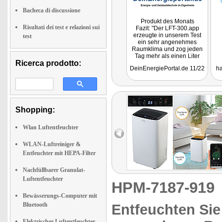
Bacheca di discussione
Produkt des Monats
Risultati dei test e relazioni sui
Fazit: "Der LFT-300.app
erzeugte in unserem Test
test
ein sehr angenehmes
Raumklima und zog jeden
Tag mehr als einen Liter
Ricerca prodotto:
Wasser aus der Luft
DeinEnergiePortal.de 11/22
ha
unseres Badezimmers, was
die Schimmelbildung und
das Feuchtigkeitsniveau
deutlich verringerte. Unter
dem Strich können wir
sagen, dass es sich bei
Shopping:
dem Produkt um eine gute
Investition für feuchte
Räume handelt, da sie das
Wlan Luftentfeuchter
Raumklima deutlich
verbessert und zuverlässig
WLAN-Luftreiniger &
ihren Dienst versieht."
Entfeuchter mit HEPA-Filter
Nachfüllbarer Granulat-
Luftentfeuchter
HPM-7187-91
Bewässerungs-Computer mit
Bluetooth
Entfeuchten Sie
Elektrischer Luftentfeuchter