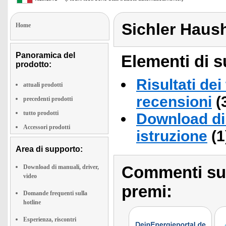
Sichler Haus
Home
Panoramica del
Elementi di s
prodotto:
Risultati dei
attuali prodotti
recensioni
(
precedenti prodotti
tutto prodotti
Download di 
Accessori prodotti
istruzione
(1
Area di supporto:
Commenti sull
Download di manuali, driver,
video
premi:
Domande frequenti sulla
hotline
Esperienza, riscontri