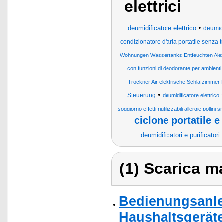
elettrici
•
deumidificatore elettrico
deumidi
condizionatore d'aria portatile senza t
Wohnungen Wassertanks Entfeuchten Ale
con funzioni di deodorante per ambienti
Trockner Air elektrische Schlafzimme
•
Steuerung
deumidificatore elettrico
soggiorno effetti riutilizzabili allergie pollini 
ciclone portatile 
deumidificatori e purificatori 
(1) Scarica ma
Bedienungsanlei
Haushaltsgerät