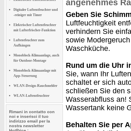
angenehmes Ra
Digitaler Luftentfeuchter und
Geben Sie Schimm
-reiniger mit Timer
Luftfeuchtigkeit en
Elektrischer Luftentfeuchter
verhindern Sie einf
mit Lufterfrischer-Funktion
sowie Modergeruch -
Luftentfeuchter zum
Aufhängen
Waschküche.
Monoblock-Klimaanlage, auch
für Outdoor-Montage
Rund um die Uhr i
Monoblock-Klimaanlage mit
Sie, wann Ihr Luften
App-Steuerung
schaltet er sich au
WLAN-Design-Rauchmelder
schließen Sie den s
WLAN-Luftentfeuchter
Wasserabfluss an! 
Wassertank keine 
Rimani in contatto con
noi e inserisci il tuo
indirizzo email per la
Behalten Sie per A
nostra newsletter
HotPrice.: