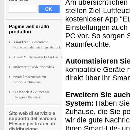
Am übersichtlichen 
stellen Ziel-Luftfeu
kostenloser App "
Einstellungen auch
Pagine web di altri
produttori:
PC vor. So sorgen S
VisorTech
Elektronische
Raumfeuchte.
Schließzylinder mit Fingerabdruck
iColor
Multicolor-Packs für Canon
Automatisieren Si
infactory
Solar-Kurbelradios
kompatible Geräte m
direkt über Ihr Sma
revolt
Powerstation mit
Schnellladefunktion
tka Köbele Akkutechnik
Erweitern Sie auch
Hörgeräte Batterien
System:
Haben Sie 
Zuhause, die Sie p
Sito web di servizio e
wir die gute Nachri
supporto del marchio
Elesion per le aree di
Ihren Smart-Life- u
distribuzione