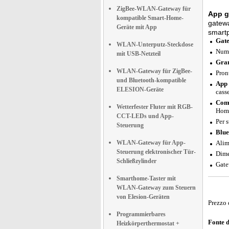
ZigBee-WLAN-Gateway für
App g
kompatible Smart-Home-
gatewa
Geräte mit App
smart
Gate
WLAN-Unterputz-Steckdose
Nume
mit USB-Netzteil
Gran
WLAN-Gateway für ZigBee-
Pront
und Bluetooth-kompatible
App 
ELESION-Geräte
casse
Comp
Wetterfester Fluter mit RGB-
Home
CCT-LEDs und App-
Per 
Steuerung
Blue
WLAN-Gateway für App-
Alim
Steuerung elektronischer Tür-
Dime
Schließzylinder
Gate
Smarthome-Taster mit
WLAN-Gateway zum Steuern
von Elesion-Geräten
Prezzo 
Programmierbares
Fonte 
Heizkörperthermostat +