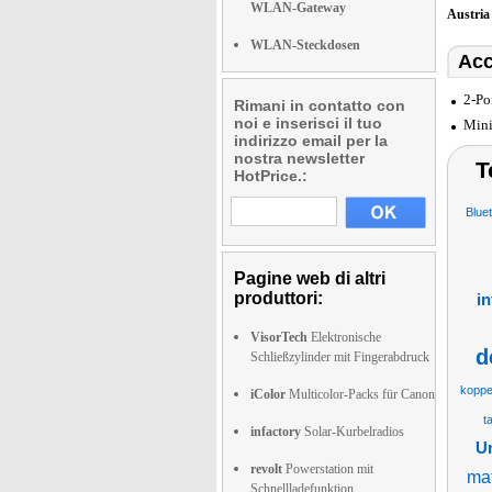
WLAN-Gateway
Austri
WLAN-Steckdosen
Acc
2-Po
Rimani in contatto con
noi e inserisci il tuo
Mini
indirizzo email per la
nostra newsletter
T
HotPrice.:
Blue
Pagine web di altri
produttori:
i
VisorTech
Elektronische
d
Schließzylinder mit Fingerabdruck
koppe
iColor
Multicolor-Packs für Canon
t
infactory
Solar-Kurbelradios
Un
revolt
Powerstation mit
ma
Schnellladefunktion