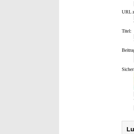
URL z
Titel:
Beitra
Sicher
Lu