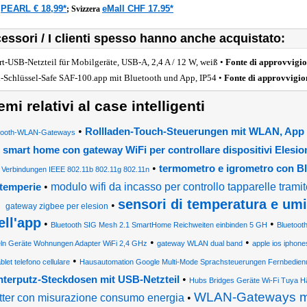
PEARL € 18,99*
eMall CHF 17.95*
a
;
Svizzera
essori / I clienti spesso hanno anche acquistato:
rt-USB-Netzteil für Mobilgeräte, USB-A, 2,4 A / 12 W, weiß •
Fonte di approvvigi
-Schlüssel-Safe SAF-100.app mit Bluetooth und App, IP54 •
Fonte di approvvigi
emi relativi al case intelligenti
•
Rollladen-Touch-Steuerungen mit WLAN, App
tooth-WLAN-Gateways
smart home con gateway WiFi per controllare dispositivi Elesio
•
termometro e igrometro con Blu
Verbindungen IEEE 802.11b 802.11g 802.11n
•
modulo wifi da incasso per controllo tapparelle trami
ntemperie
sensori di temperatura e umi
•
gateway zigbee per elesion
ell'app
•
•
Bluetooth SIG Mesh 2.1 SmartHome Reichweiten einbinden 5 GH
Bluetoo
•
•
ln Geräte Wohnungen Adapter WiFi 2,4 GHz
gateway WLAN dual band
apple ios iphon
•
ablet telefono cellulare
Hausautomation Google Multi-Mode Sprachsteuerungen Fernbedie
•
terputz-Steckdosen mit USB-Netzteil
Hubs Bridges Geräte Wi-Fi Tuya H
WLAN-Gateways mi
tter con misurazione consumo energia
•