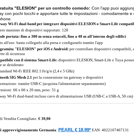
ratuita "ELESION" per un controllo comodo:
Con l'app puoi aggiunge
y con pochi tocchi e apportare tutte le impostazioni - comodamente e c
phone.
way Wi-Fi dual-band per integrare dispositivi ELESION o Smart-Life compatibil
ro massimo di dispositivi supportati: 128
de portata: fino a 300 m senza ostacoli, fino a 40 m all'interno degli edifici
o all'uso: basta collegarlo alla presa e configurarlo tramite l'app
gratuita "ELESION" per iOS e Android:
per controllare dispositivi compatibili, a
tte di sicurezza
atibile con il sistema Smart-Life:
dispositivi ELESION, Smart-Life e Tuya posson
 se desiderato
standard Wi-Fi IEEE 802.11b/g/n (2,4 e 5 GHz)
tooth SIG Mesh 2.1
per la connessione tra gateway e dispositivi
entazione: tramite USB-C (acquista l'alimentatore separatamente)
nsioni: 66 x 66 x 20 mm, peso: 51 g
way Wi-Fi dual-band incluso cavo di alimentazione USB (USB-C a USB-A, 50 cm) 
di Vendita Consigliato:
€ 39,90
PEARL € 18,99*
di approvvigionamento
Germania
:
EAN:
4022107467131