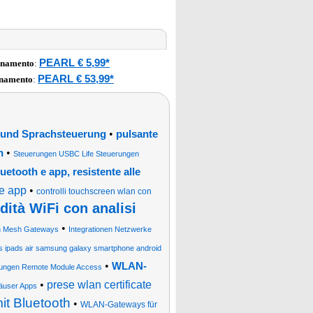
PEARL € 5,99*
onamento
:
PEARL € 53,99*
onamento
:
•
 und Sprachsteuerung
pulsante
•
n
Steuerungen USBC Life Steuerungen
etooth e app, resistente alle
te app
•
controlli touchscreen wlan con
dità WiFi con analisi
•
th Mesh Gateways
Integrationen Netzwerke
es ipads air samsung galaxy smartphone android
•
WLAN-
nungen Remote Module Access
•
prese wlan certificate
äuser Apps
t Bluetooth
•
WLAN-Gateways für