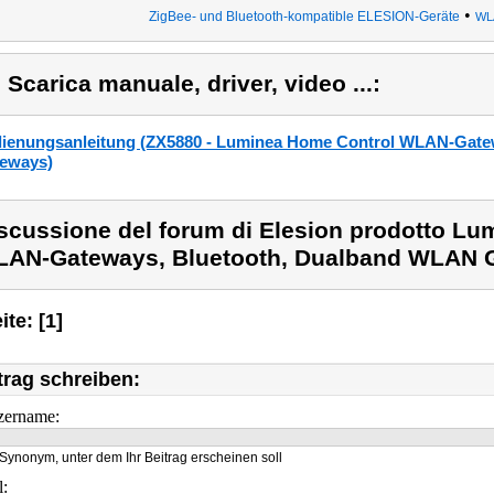
•
ZigBee- und Bluetooth-kompatible ELESION-Geräte
WL
) Scarica manuale, driver, video ...:
ienungsanleitung (ZX5880 - Luminea Home Control WLAN-Gate
eways)
scussione del forum di Elesion prodotto L
AN-Gateways, Bluetooth, Dualband WLAN 
ite: [1]
trag schreiben:
zername:
Synonym, unter dem Ihr Beitrag erscheinen soll
l: