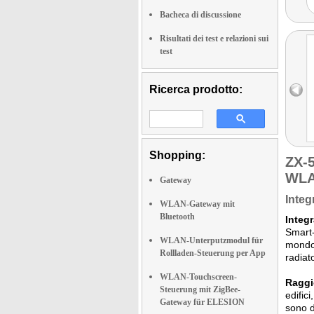
Bacheca di discussione
Risultati dei test e relazioni sui
test
Ricerca prodotto:
Shopping:
ZX-
WLA
Gateway
Integ
WLAN-Gateway mit
Bluetooth
Integr
Smart-
WLAN-Unterputzmodul für
mondo.
Rollladen-Steuerung per App
radiat
WLAN-Touchscreen-
Raggi
Steuerung mit ZigBee-
edific
Gateway für ELESION
sono d