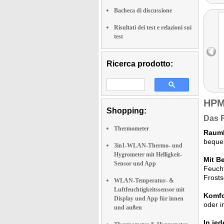
Bacheca di discussione
Risultati dei test e relazioni sui
test
Ricerca prodotto:
HPM
Shopping:
Das 
Thermometer
Raumk
bequem
3in1-WLAN-Thermo- und
Hygrometer mit Helligkeit-
Mit B
Sensor und App
Feucht
Frosts
WLAN-Temperatur- &
Luftfeuchtigkeitssensor mit
Komfo
Display und App für innen
oder i
und außen
In je