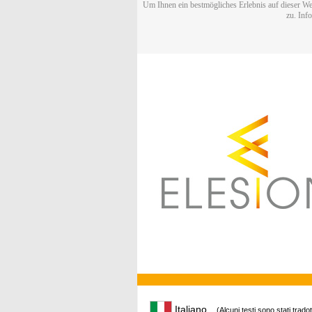
Um Ihnen ein bestmögliches Erlebnis auf dieser We
zu. Inf
Italiano
(Alcuni testi sono stati trado