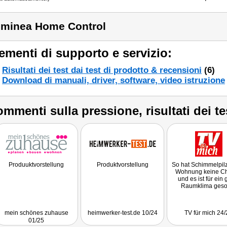
minea Home Control
ementi di supporto e servizio:
Risultati dei test dai test di prodotto & recensioni
(6)
Download di manuali, driver, software, video istruzione
mmenti sulla pressione, risultati dei te
Produuktvorstellung
Produktvorstellung
So hat Schimmelpilz
Wohnung keine C
und es ist für ein 
Raumklima gesor
mein schönes zuhause
heimwerker-test.de 10/24
TV für mich 24/
01/25