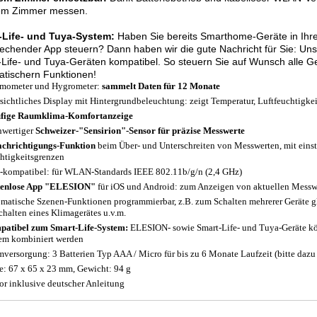
dem Zimmer messen.
-Life- und Tuya-System:
Haben Sie bereits Smarthome-Geräte in Ihr
echender App steuern? Dann haben wir die gute Nachricht für Sie: Un
Life- und Tuya-Geräten kompatibel. So steuern Sie auf Wunsch alle G
tischern Funktionen!
mometer und Hygrometer:
sammelt Daten für 12 Monate
sichtliches Display mit Hintergrundbeleuchtung: zeigt Temperatur, Luftfeuchtigkei
ufige Raumklima-Komfortanzeige
wertiger
Schweizer-"Sensirion"-Sensor für präzise Messwerte
chrichtigungs-Funktion
beim Über- und Unterschreiten von Messwerten, mit einst
htigkeitsgrenzen
-kompatibel: für WLAN-Standards IEEE 802.11b/g/n (2,4 GHz)
tenlose App "ELESION"
für iOS und Android: zum Anzeigen von aktuellen Messwe
matische Szenen-Funktionen programmierbar, z.B. zum Schalten mehrerer Geräte g
chalten eines Klimagerätes u.v.m.
atibel zum Smart-Life-System:
ELESION- sowie Smart-Life- und Tuya-Geräte k
em kombiniert werden
mversorgung: 3 Batterien Typ AAA / Micro für bis zu 6 Monate Laufzeit (bitte dazu 
: 67 x 65 x 23 mm, Gewicht: 94 g
or inklusive deutscher Anleitung