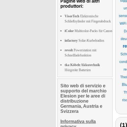
Pagine web di altri
logg
produttori:
um
senso
VisorTech
Elektronische
Schließzylinder mit Fingerabdruck
WiFi
iColor
Multicolor-Packs für Canon
D
deum
infactory
Solar-Kurbelradios
re
revolt
Powerstation mit
Sch
Schnellladefunktion
condi
tka Köbele Akkutechnik
re
Hörgeräte Batterien
The
Blu
Sito web di servizio e
supporto del marchio
Th
Elesion per le aree di
ris
distribuzione
Germania, Austria e
Svizzera
Informativa sulla
(1
privacy