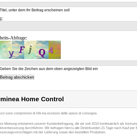
Titel, unter dem Ihr Beitrag erscheinen soll
g:
heits-Abfrage:
Geben Sie die Zeichen aus dem oben angezeigten Bild ein
minea Home Control
rezzi sono comprensivi di IVA ma esclusivi delle spese di consegna
ese Meinung entstammt unserer Kundenbefragung, die wir seit 2010 kontinuierlich als Instru
ktverbesserung durchführen. Wir befragen hierzu alle Direktkunden 21 Tage nach Kauf per E
sserungsvorschlägen mit der Lieferung sowie den bestellten Produkten.