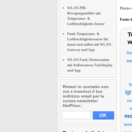
WLAN-PIR-
Prezzo 
Bewegungsmelder mit
Temperatur- &
Fonte 
Luftfeuchtigkeits-Sensor
T
Funk-Temperatur- &
Luftfeuchtigkeitssensor für
w
innen und außen mit WLAN-
Gateway und App
Ra
WLAN-Funk-Wetterstation
dat
mit Außensensor, Farbdisplay
und App
T
Rimani in contatto con
ig
noi e inserisci il tuo
indirizzo email per la
nostra newsletter
con
HotPrice.:
r
mo
term