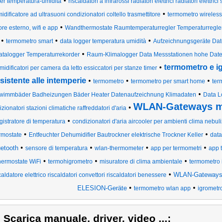
•
er temperatura-umidità
riscaldatori a infrarossi radiatori elettrici radiatori elettrici 
•
idificatore ad ultrasuoni condizionatori coltello trasmettitore
termometro wireless
•
re esterno, wifi e app
Wandthermostate Raumtemperaturregler Temperaturregle
•
•
•
termometro smart
data logger temperatura umidità
Aufzeichnungsgeräte Dat
•
atalogger Temperaturrekorder
Raum-Klimalogger Data Messstationen hohe Dat
•
termometro e i
idificatori per camera da letto essiccatori per stanze timer
sistente alle intemperie
•
•
•
termometro
termometro per smart home
ter
•
wimmbäder Badheizungen Bäder Heater Datenaufzeichnung Klimadaten
Data L
WLAN-Gateways mi
•
zionatori stazioni climatiche raffreddatori d'aria
•
gistratore di temperatura
condizionatori d'aria aircooler per ambienti clima nebuli
•
•
rmostate
Entfeuchter Dehumidifier Bautrockner elektrische Trockner Keller
data
•
•
•
•
etooth
sensore di temperatura
wlan-thermometer
app per termometri
app 
•
•
•
ermostate WiFi
termohigrometro
misuratore di clima ambientale
termometro 
•
WLAN-Gateways f
caldatore elettrico riscaldatori convettori riscaldatori benessere
•
•
ELESION-Geräte
termometro wlan app
igrometro
) Scarica manuale, driver, video ...: