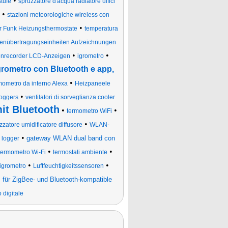
•
stufe
spruzzatore d'acqua radiatore uffici
•
stazioni meteorologiche wireless con
•
r Funk Heizungsthermostate
temperatura
enübertragungseinheiten Aufzeichnungen
•
•
enrecorder LCD-Anzeigen
igrometro
grometro con Bluetooth e app,
•
mometro da interno Alexa
Heizpaneele
•
oggers
ventilatori di sorveglianza cooler
t Bluetooth
•
•
termometro WiFi
•
zzatore umidificatore diffusore
WLAN-
•
gateway WLAN dual band con
 logger
•
•
termometro Wi-Fi
termostati ambiente
•
•
igrometro
Luftfeuchtigkeitssensoren
ür ZigBee- und Bluetooth-kompatible
 digitale