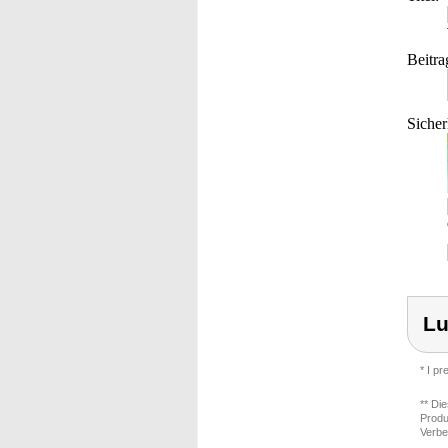
Beitra
Sicher
Lu
* I p
** Di
Produ
Verbe