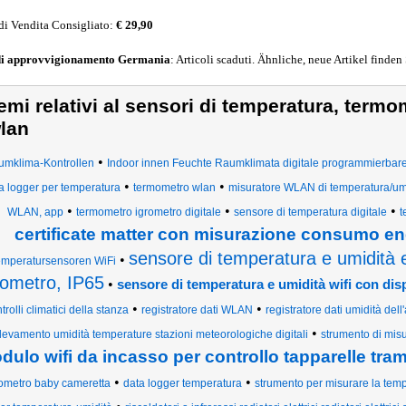
di Vendita Consigliato:
€ 29,90
di approvvigionamento
Germania
: Articoli scaduti. Ähnliche, neue Artikel finden
emi relativi al sensori di temperatura, termo
lan
•
umklima-Kontrollen
Indoor innen Feuchte Raumklimata digitale programmierbar
•
•
a logger per temperatura
termometro wlan
misuratore WLAN di temperatura/umid
•
•
•
WLAN, app
termometro igrometro digitale
sensore di temperatura digitale
t
certificate matter con misurazione consumo en
sensore di temperatura e umidità
•
emperatursensoren WiFi
rometro, IP65
•
sensore di temperatura e umidità wifi con disp
•
•
trolli climatici della stanza
registratore dati WLAN
registratore dati umidità dell'
•
ilevamento umidità temperature stazioni meteorologiche digitali
strumento di misu
dulo wifi da incasso per controllo tapparelle tra
•
•
ometro baby cameretta
data logger temperatura
strumento per misurare la tem