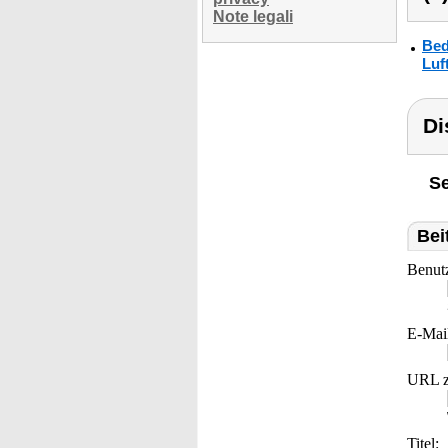
Note legali
Bed
Luf
Di
Se
Bei
Benut
E-Mai
URL z
Titel: