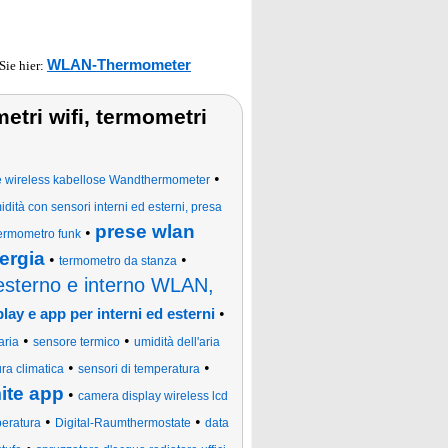
WLAN-Thermometer
 Sie hier:
metri wifi, termometri
•
e wireless kabellose Wandthermometer
ità con sensori interni ed esterni, presa
prese wlan
•
ermometro funk
ergia
•
•
termometro da stanza
 esterno e interno WLAN,
•
lay e app per interni ed esterni
•
•
aria
sensore termico
umidità dell'aria
•
•
ra climatica
sensori di temperatura
mite app
•
camera display wireless lcd
•
•
peratura
Digital-Raumthermostate
data