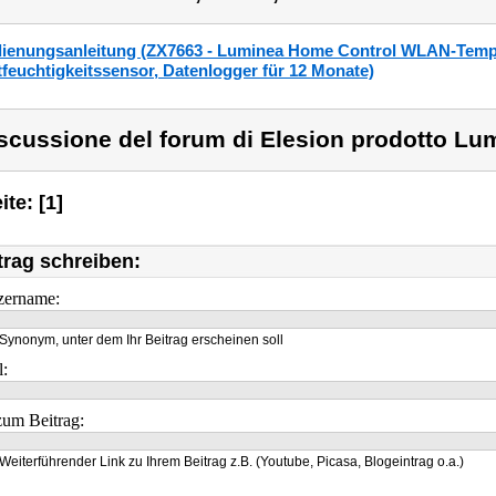
ienungsanleitung (ZX7663 - Luminea Home Control WLAN-Temp
tfeuchtigkeitssensor, Datenlogger für 12 Monate)
scussione del forum di Elesion prodotto Lu
ite: [1]
trag schreiben:
zername:
Synonym, unter dem Ihr Beitrag erscheinen soll
l:
um Beitrag:
Weiterführender Link zu Ihrem Beitrag z.B. (Youtube, Picasa, Blogeintrag o.a.)