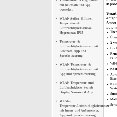
Thermometer & Hygrometer
in je
mit Bluetooth und App,
wetterfest
Smart
entspr
WLAN Außen- & Innen-
Smart-
Temperatur- &
automa
Luftfeuchtigkeitssensor,
Ther
Hygrometer, IP65
Über
Temperatur- &
3-st
Luftfeuchtigkeits-Sensor mit
Hoch
Bluetooth, App und
Bena
Sprachsteuerung
Feuc
WiFi
WLAN-Temperatur- &
Kos
Luftfeuchtigkeits-Sensor mit
App und Sprachsteuerung
Auto
Eins
WLAN-Temperatur- und
Komp
Luftfeuchtigkeits-Set mit
Syst
Display, Sensoren & App
Stro
Maße
WLAN-
Sens
Temperatur-/Luftfeuchtigkeitsmesser
mit Innen- und Außensensor,
App und Sprachsteuerung