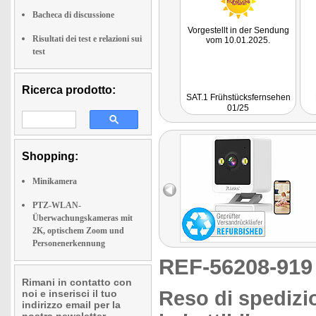
Bacheca di discussione
Vorgestellt in der Sendung
Risultati dei test e relazioni sui
vom 10.01.2025.
test
Ricerca prodotto:
SAT.1 Frühstücksfernsehen
01/25
Shopping:
Minikamera
PTZ-WLAN-
Überwachungskameras mit
2K, optischem Zoom und
Personenerkennung
REF-56208-91
Rimani in contatto con
Reso di spedizio
noi e inserisci il tuo
indirizzo email per la