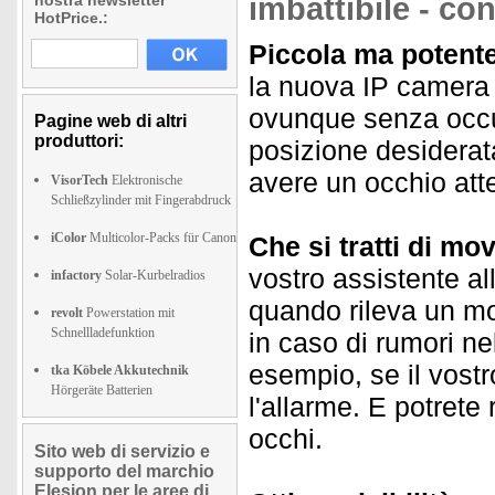
nostra newsletter
imbattibile - co
HotPrice.:
Piccola ma potente
la nuova IP camera
ovunque senza occup
Pagine web di altri
produttori:
posizione desiderata
avere un occhio atte
VisorTech
Elektronische
Schließzylinder mit Fingerabdruck
iColor
Multicolor-Packs für Canon
Che si tratti di m
vostro assistente al
infactory
Solar-Kurbelradios
quando rileva un mo
revolt
Powerstation mit
Schnellladefunktion
in caso di rumori ne
esempio, se il vostr
tka Köbele Akkutechnik
Hörgeräte Batterien
l'allarme. E potrete 
occhi.
Sito web di servizio e
supporto del marchio
Elesion per le aree di