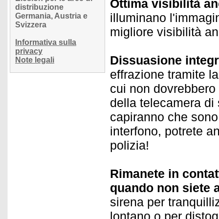
Ottima visibilità a
distribuzione
illuminano l'immagin
Germania, Austria e
Svizzera
migliore visibilità a
Informativa sulla
privacy
Dissuasione integr
Note legali
effrazione tramite l
cui non dovrebbero 
della telecamera di 
capiranno che sono s
interfono, potrete a
polizia!
Rimanete in contat
quando non siete a
sirena per tranquilli
lontano o per distog